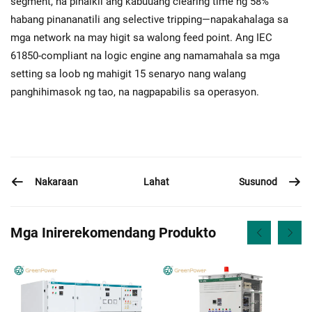
segment, na pinaikli ang kabuuang clearing time ng 58%
habang pinananatili ang selective tripping—napakahalaga sa
mga network na may higit sa walong feed point. Ang IEC
61850-compliant na logic engine ang namamahala sa mga
setting sa loob ng mahigit 15 senaryo nang walang
panghihimasok ng tao, na nagpapabilis sa operasyon.
Nakaraan
Susunod
Lahat
Mga Inirerekomendang Produkto