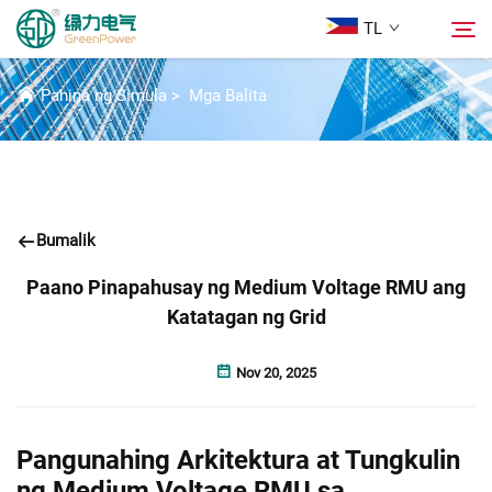
TL
BALITA
Pahina ng Simula
>
Mga Balita
Mga Produkto
Hanapin
Mga Balita
Bumalik
Tungkol Sa Amin
Paano Pinapahusay ng Medium Voltage RMU ang
Katatagan ng Grid
Mga Solusyon
Nov 20, 2025
Ilagay
Pangunahing Arkitektura at Tungkulin
Makipag-ugnayan sa Amin
ng Medium Voltage RMU sa