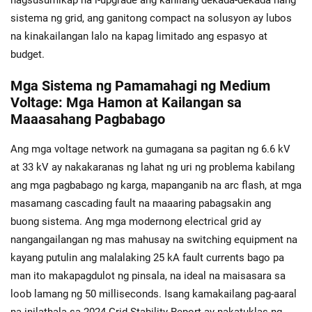
nagsusumikap na i-upgrade ang kanilang dekada-dekada nang
sistema ng grid, ang ganitong compact na solusyon ay lubos
na kinakailangan lalo na kapag limitado ang espasyo at
budget.
Mga Sistema ng Pamamahagi ng Medium
Voltage: Mga Hamon at Kailangan sa
Maaasahang Pagbabago
Ang mga voltage network na gumagana sa pagitan ng 6.6 kV
at 33 kV ay nakakaranas ng lahat ng uri ng problema kabilang
ang mga pagbabago ng karga, mapanganib na arc flash, at mga
masamang cascading fault na maaaring pabagsakin ang
buong sistema. Ang mga modernong electrical grid ay
nangangailangan ng mas mahusay na switching equipment na
kayang putulin ang malalaking 25 kA fault currents bago pa
man ito makapagdulot ng pinsala, na ideal na maisasara sa
loob lamang ng 50 milliseconds. Isang kamakailang pag-aaral