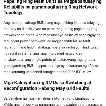
Papel ng Ring Main Units sa Pagpapahusay ng
Reliability sa pamamagitan ng Ring Network
Topology
Ang medium voltage RMUs ang nagsisilbing likas na tulay ng
matibay na distribusyon sa pamamagitan ng pagbuo ng ring
network topologies. Ang mga disenyo na ito ay nagbibigay ng
redundant power pathways, na nagpapahintulot sa fault
isolation nang hindi nakakagambala sa serbisyo. Hindi tulad
ng radial systems, ang mga ring-based network ay
binabawasan ang single points of failure—ang mga grid na
gumagamit ng RMU-supported rings ay nakaranas ng 42% na
mas kaunting unplanned outages noong 2022 IEC study.
Mga Kakayahan ng RMUs sa Switching at
Reconfiguration Habang May Grid Faults
Sa panahon ng mga kamalian, awtomatikong binabago ng
RMUs ang network sa pamamagitan ng pagbukas o pagsasara