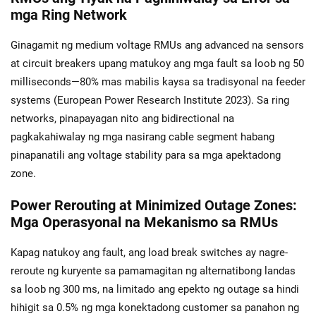
mga Ring Network
Ginagamit ng medium voltage RMUs ang advanced na sensors
at circuit breakers upang matukoy ang mga fault sa loob ng 50
milliseconds—80% mas mabilis kaysa sa tradisyonal na feeder
systems (European Power Research Institute 2023). Sa ring
networks, pinapayagan nito ang bidirectional na
pagkakahiwalay ng mga nasirang cable segment habang
pinapanatili ang voltage stability para sa mga apektadong
zone.
Power Rerouting at Minimized Outage Zones:
Mga Operasyonal na Mekanismo sa RMUs
Kapag natukoy ang fault, ang load break switches ay nagre-
reroute ng kuryente sa pamamagitan ng alternatibong landas
sa loob ng 300 ms, na limitado ang epekto ng outage sa hindi
hihigit sa 0.5% ng mga konektadong customer sa panahon ng