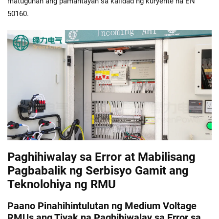
matugunan ang pamantayan sa kalidad ng kuryente na EN
50160.
Paghihiwalay sa Error at Mabilisang
Pagbabalik ng Serbisyo Gamit ang
Teknolohiya ng RMU
Paano Pinahihintulutan ng Medium Voltage
RMUs ang Tiyak na Paghihiwalay sa Error sa