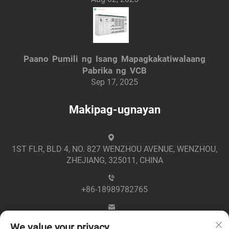
Paano Pumili ng Isang Mapagkakatiwalaang
Pabrika ng VCB
Sep 17, 2025
Makipag-ugnayan
1ST FLR, BLD 4, NO. 827 WENZHOU AVENUE, WENZHOU,
ZHEJIANG, 325011, CHINA
+86-18989782765
[email protected]
We value your privacy