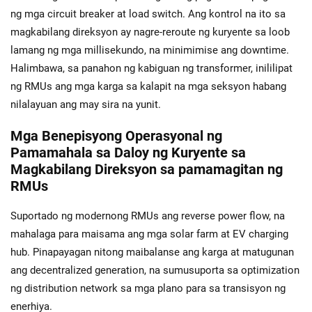
ng mga circuit breaker at load switch. Ang kontrol na ito sa
magkabilang direksyon ay nagre-reroute ng kuryente sa loob
lamang ng mga millisekundo, na minimimise ang downtime.
Halimbawa, sa panahon ng kabiguan ng transformer, inililipat
ng RMUs ang mga karga sa kalapit na mga seksyon habang
nilalayuan ang may sira na yunit.
Mga Benepisyong Operasyonal ng
Pamamahala sa Daloy ng Kuryente sa
Magkabilang Direksyon sa pamamagitan ng
RMUs
Suportado ng modernong RMUs ang reverse power flow, na
mahalaga para maisama ang mga solar farm at EV charging
hub. Pinapayagan nitong maibalanse ang karga at matugunan
ang decentralized generation, na sumusuporta sa optimization
ng distribution network sa mga plano para sa transisyon ng
enerhiya.