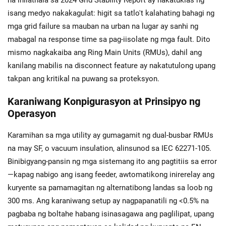
na inilathala sa 2024 Grid Stability Report ay nakatuklas ng
isang medyo nakakagulat: higit sa tatlo't kalahating bahagi ng
mga grid failure sa mauban na urban na lugar ay sanhi ng
mabagal na response time sa pag-iisolate ng mga fault. Dito
mismo nagkakaiba ang Ring Main Units (RMUs), dahil ang
kanilang mabilis na disconnect feature ay nakatutulong upang
takpan ang kritikal na puwang sa proteksyon.
Karaniwang Konpigurasyon at Prinsipyo ng
Operasyon
Karamihan sa mga utility ay gumagamit ng dual-busbar RMUs
na may SF‚ o vacuum insulation, alinsunod sa IEC 62271-105.
Binibigyang-pansin ng mga sistemang ito ang pagtitiis sa error
—kapag nabigo ang isang feeder, awtomatikong inirerelay ang
kuryente sa pamamagitan ng alternatibong landas sa loob ng
300 ms. Ang karaniwang setup ay nagpapanatili ng <0.5% na
pagbaba ng boltahe habang isinasagawa ang paglilipat, upang