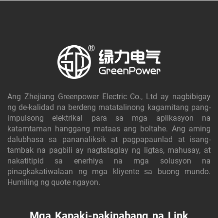
Ang Zhejiang Greenpower Electric Co., Ltd ay nagbibigay
ng de-kalidad na berdeng matatalinong kagamitang pang-
impulsong elektrikal para sa mga aplikasyon na
katamtaman hanggang mataas ang boltahe. Ang aming
dalubhasa sa pananaliksik at pagpapaunlad at isang-
tambak na pagbili ay nagtataglay ng ligtas, mahusay, at
nakatitipid sa enerhiya na mga solusyon na
pinagkakatiwalaan ng mga kliyente sa buong mundo.
Humiling ng quote ngayon.
Mga Kapaki-pakinabang na Link