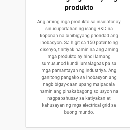
produkto
Ang aming mga produkto sa insulator ay
sinusuportahan ng isang R&D na
koponan na binibigyang-prioridad ang
inobasyon. Sa higit sa 150 patente ng
disenyo, tinitiyak namin na ang aming
mga produkto ay hindi lamang
sumusunod kundi lumalagpas pa sa
mga pamantayan ng industriya. Ang
ganitong pangako sa inobasyon ang
nagbibigay-daan upang maipadala
namin ang pinakabagong solusyon na
nagpapahusay sa katiyakan at
kahusayan ng mga electrical grid sa
buong mundo.