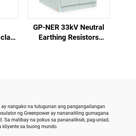
GP-NER 33kV Neutral
clad
Earthing Resistors
gear
Cabinet
r, ay nangako na tutugunan ang pangangailangan
insulator ng Greenpower ay nananatiling gumagana
. Sa matibay na pokus sa pananaliksik, pag-unlad,
 kliyente sa buong mundo.