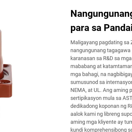
Nangungunang
para sa Panda
Maligayang pagdating sa Z
nangungunang tagagawa ng
karanasan sa R&D sa mga 
mababang at katamtamang 
mga bahagi, na nagbibiga
sumusunod sa internasyon
NEMA, at UL. Ang aming p
sertipikasyon mula sa AS
dedikadong koponan ng R&D
aalok kami ng libreng sup
aming mga kliyente ay tu
kundi komprehensibong so