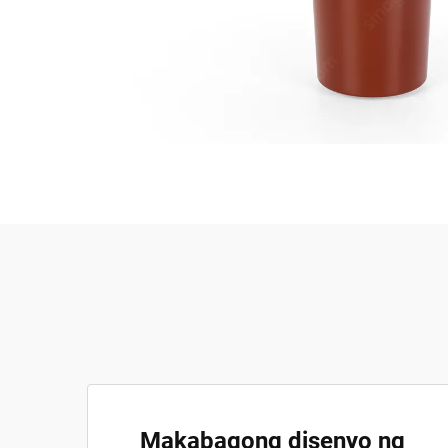
Makabagong disenyo ng