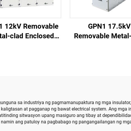
1 12kV Removable
GPN1 17.5kV
al-clad Enclosed
Removable Metal-
Switchgear
Enclosed Switch
nangunguna sa industriya ng pagmamanupaktura ng mga insulato
 kaligtasan at pagganap ng bawat electrical system. Ang mga 
itinding sitwasyon upang masiguro ang tibay at dependibilidad
an namin ang patuloy na pagbabago ng pangangailangan ng mga