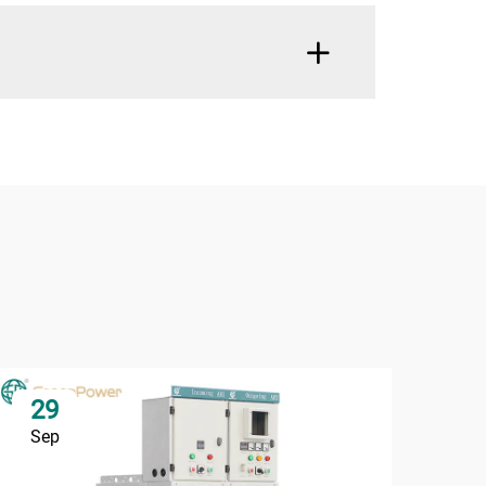
29
2
Sep
Se