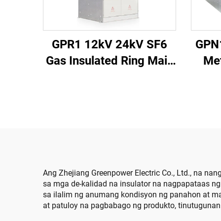
GPR1 12kV 24kV SF6
GPN
Gas Insulated Ring Main
Met
Unit
Ang Zhejiang Greenpower Electric Co., Ltd., na 
sa mga de-kalidad na insulator na nagpapataas ng
sa ilalim ng anumang kondisyon ng panahon at mat
at patuloy na pagbabago ng produkto, tinutugun