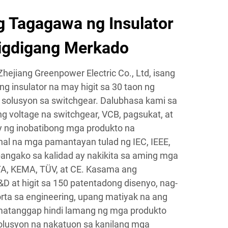
 Tagagawa ng Insulator
igdigang Merkado
hejiang Greenpower Electric Co., Ltd, isang
 insulator na may higit sa 30 taon ng
solusyon sa switchgear. Dalubhasa kami sa
voltage na switchgear, VCB, pagsukat, at
y ng inobatibong mga produkto na
al na mga pamantayan tulad ng IEC, IEEE,
angako sa kalidad ay nakikita sa aming mga
TA, KEMA, TÜV, at CE. Kasama ang
 at higit sa 150 patentadong disenyo, nag-
orta sa engineering, upang matiyak na ang
matanggap hindi lamang ng mga produkto
lusyon na nakatuon sa kanilang mga