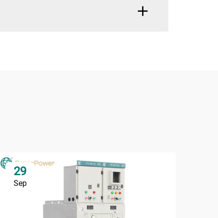
29
2
Sep
Se