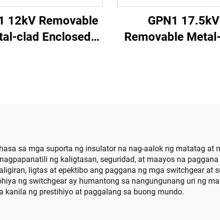
1 12kV Removable
GPN1 17.5kV
al-clad Enclosed
Removable Metal-
Switchgear
Enclosed Switch
ubhasa sa mga suporta ng insulator na nag-aalok ng matatag at
y nagpapanatili ng kaligtasan, seguridad, at maayos na paggana
igiran, ligtas at epektibo ang paggana ng mga switchgear at su
ohiya ng switchgear ay humantong sa nangungunang uri ng ma
 kanila ng prestihiyo at paggalang sa buong mundo.