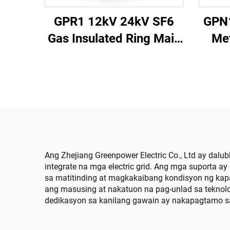
GPR1 12kV 24kV SF6
GPN
Gas Insulated Ring Main
Met
Unit
Ang Zhejiang Greenpower Electric Co., Ltd ay dal
integrate na mga electric grid. Ang mga suporta a
sa matitinding at magkakaibang kondisyon ng kapal
ang masusing at nakatuon na pag-unlad sa teknol
dedikasyon sa kanilang gawain ay nakapagtamo sa