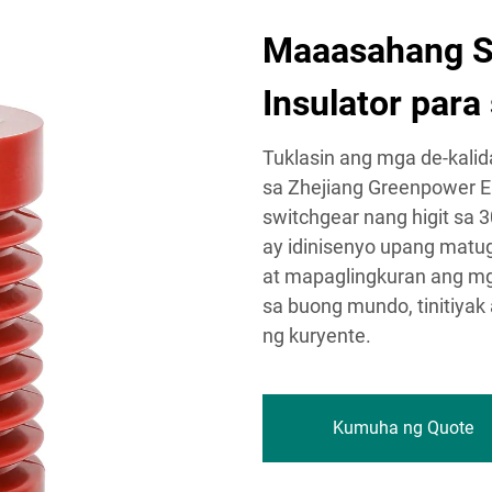
Maaasahang S
Insulator para
Tuklasin ang mga de-kalid
sa Zhejiang Greenpower Ele
switchgear nang higit sa 
ay idinisenyo upang mat
at mapaglingkuran ang mg
sa buong mundo, tinitiyak
ng kuryente.
Kumuha ng Quote