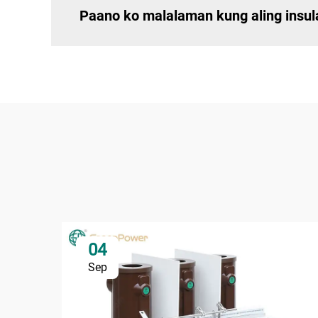
Paano ko malalaman kung aling insul
04
Sep