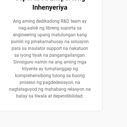
Inhenyeriya
Ang aming dedikadong R&D team ay
nag-aalok ng libreng suporta sa
engineering upang matulungan kang
pumili ng pinakamahusay na solusyon
para sa insulator support na nakatuon
sa iyong tiyak na pangangailangan.
Sinisiguro namin na ang aming mga
kliyente ay tumatanggap ng
komprehensibong tulong sa buong
proseso ng pagdedesisyon, na
nagtataguyod ng mahabang relasyon na
batay sa tiwala at dependibilidad.