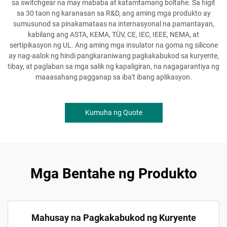
sa switchgear na may mababa at katamtamang boltahe. Sa higit
sa 30 taon ng karanasan sa R&D, ang aming mga produkto ay
sumusunod sa pinakamataas na internasyonal na pamantayan,
kabilang ang ASTA, KEMA, TÜV, CE, IEC, IEEE, NEMA, at
sertipikasyon ng UL. Ang aming mga insulator na goma ng silicone
ay nag-aalok ng hindi pangkaraniwang pagkakabukod sa kuryente,
tibay, at paglaban sa mga salik ng kapaligiran, na nagagarantiya ng
maaasahang pagganap sa iba't ibang aplikasyon.
Kumuha ng Quote
Mga Bentahe ng Produkto
Mahusay na Pagkakabukod ng Kuryente