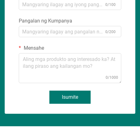
0/100
Pangalan ng Kumpanya
0/200
Mensahe
0/1000
Isumite