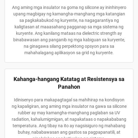
Ang aming mga insulator na goma ng silicone ay ininhinyero
upang magbigay ng kamangha-manghang mga katangian
sa pagkakabukod ng kuryente, na nagagarantiya ng
kaligtasan at maaasahang pagganap sa mga sistema ng
kuryente. Ang kanilang mataas na dielectric strength ay
binabawasan ang panganib ng mga kabiguan sa kuryente,
na ginagawa silang perpektong opsyon para sa
mahahalagang aplikasyon sa grid ng kuryente.
Kahanga-hangang Katatag at Resistensya sa
Panahon
Idinisenyo para makapagtagal sa mahihirap na kondisyon
ng kapaligiran, ang aming mga insulator na gawa sa silicone
rubber ay may kamangha-manghang paglaban sa UV
radiation, kahalumigmigan, at napakataas o napakababang
temperatura. Ang tibay na ito ay nagsisiguro ng mahabang
buhay, nababawasan ang gastos sa pagpapanatili, at