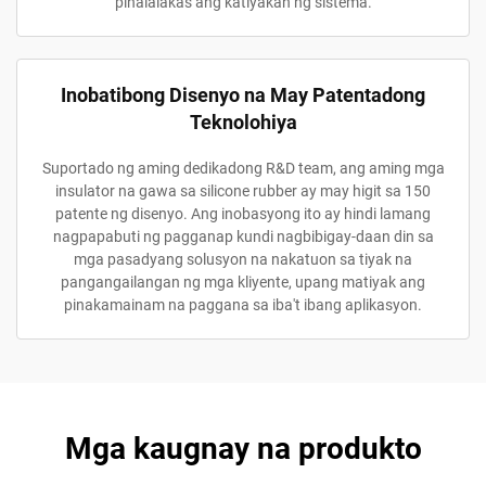
pinalalakas ang katiyakan ng sistema.
Inobatibong Disenyo na May Patentadong
Teknolohiya
Suportado ng aming dedikadong R&D team, ang aming mga
insulator na gawa sa silicone rubber ay may higit sa 150
patente ng disenyo. Ang inobasyong ito ay hindi lamang
nagpapabuti ng pagganap kundi nagbibigay-daan din sa
mga pasadyang solusyon na nakatuon sa tiyak na
pangangailangan ng mga kliyente, upang matiyak ang
pinakamainam na paggana sa iba't ibang aplikasyon.
Mga kaugnay na produkto