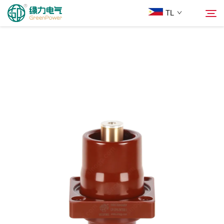
TL
Mga Produkto
Hanapin
Balita
Tungkol Sa Amin
Mga Solusyon
Ilagay
Makipag-ugnayan sa Amin