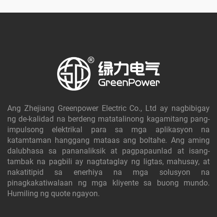
Ang Zhejiang Greenpower Electric Co., Ltd ay nagbibigay
ng de-kalidad na berdeng matatalinong kagamitang pang-
impulsong elektrikal para sa mga aplikasyon na
katamtaman hanggang mataas ang boltahe. Ang aming
dalubhasa sa pananaliksik at pagpapaunlad at isang-
tambak na pagbili ay nagtataglay ng ligtas, mahusay, at
nakatitipid sa enerhiya na mga solusyon na
pinagkakatiwalaan ng mga kliyente sa buong mundo.
Humiling ng quote ngayon.