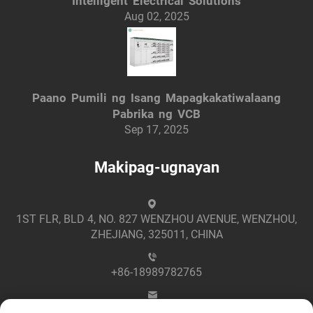
Intelligent Electrical Solutions
Aug 02, 2025
Paano Pumili ng Isang Mapagkakatiwalaang
Pabrika ng VCB
Sep 17, 2025
Makipag-ugnayan
1ST FLR, BLD 4, NO. 827 WENZHOU AVENUE, WENZHOU,
ZHEJIANG, 325011, CHINA
+86-18989782765
[email protected]