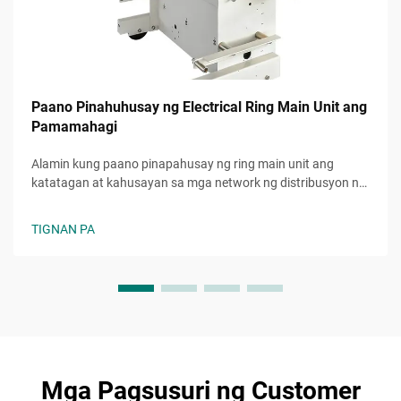
Paano Pinahuhusay ng Electrical Ring Main Unit ang
Pamamahagi
Alamin kung paano pinapahusay ng ring main unit ang
katatagan at kahusayan sa mga network ng distribusyon ng
kuryente. Bawasan ang downtime at mapabuti ang
pagbabalanse ng load gamit ang matalinong RMU solusyon.
TIGNAN PA
Alamin pa.
Mga Pagsusuri ng Customer