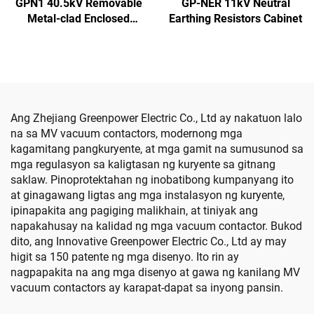
GPN1 40.5kV Removable
GP-NER 11kV Neutral
Metal-clad Enclosed
Earthing Resistors Cabinet
Switchgear
Ang Zhejiang Greenpower Electric Co., Ltd ay nakatuon lalo
na sa MV vacuum contactors, modernong mga
kagamitang pangkuryente, at mga gamit na sumusunod sa
mga regulasyon sa kaligtasan ng kuryente sa gitnang
saklaw. Pinoprotektahan ng inobatibong kumpanyang ito
at ginagawang ligtas ang mga instalasyon ng kuryente,
ipinapakita ang pagiging malikhain, at tiniyak ang
napakahusay na kalidad ng mga vacuum contactor. Bukod
dito, ang Innovative Greenpower Electric Co., Ltd ay may
higit sa 150 patente ng mga disenyo. Ito rin ay
nagpapakita na ang mga disenyo at gawa ng kanilang MV
vacuum contactors ay karapat-dapat sa inyong pansin.