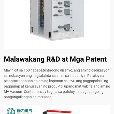
Malawakang R&D at Mga Patent
May higit sa 150 napapatentadong disenyo, ang aming dedikasyon
sa inobasyon ang nagtatakda sa amin sa industriya. Patuloy na
pinagtatrabahuan ng aming koponan sa R&D ang pagpapabuti ng
pagganap at kahusayan ng produkto, upang matiyak na ang aming
MV Vacuum Contactors ay tugma sa patuloy na pagbabago ng
pangangailangan ng merkado.