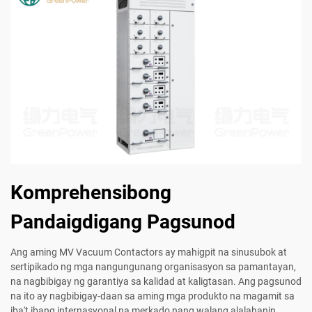
Komprehensibong
Pandaigdigang Pagsunod
Ang aming MV Vacuum Contactors ay mahigpit na sinusubok at
sertipikado ng mga nangungunang organisasyon sa pamantayan,
na nagbibigay ng garantiya sa kalidad at kaligtasan. Ang pagsunod
na ito ay nagbibigay-daan sa aming mga produkto na magamit sa
iba't ibang internasyonal na merkado nang walang alalahanin