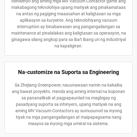
Idinisenyo ang aming mga MV Vacuum Contactor gamit ang
makabagong teknolohiya upang matiyak ang pinakamataas
na antas ng pagiging maaasahan at kaligtasan sa mga
aplikasyon sa kuryente. Ang teknolohiyang vacuum
interruption ay binabawasan ang pangangailangan sa
maintenance at pinalalakas ang kaligtasan sa operasyon, na
ginagawa silang angkop para sa iba't ibang uri ng industriyal
na kapaligiran.
Na-customize na Suporta sa Engineering
Sa Zhejiang Greenpower, nauunawaan namin na kakaiba
ang bawat proyekto. Handa ang aming internal na koponan
sa pananaliksik at pagpapaunlad na magbigay ng
pasadyang suporta sa inhinyero, upang matiyak na ang
aming MV Vacuum Contactors ay sumusunod sa inyong
tiyak na mga pangangailangan at maipapagsama nang
maayos sa inyong mga umiiral na sistema.