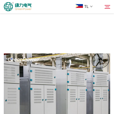
TL
Mga Produkto
Hanapin
Balita
Tungkol Sa Amin
Mga Solusyon
Ilagay
Makipag-ugnayan sa Amin