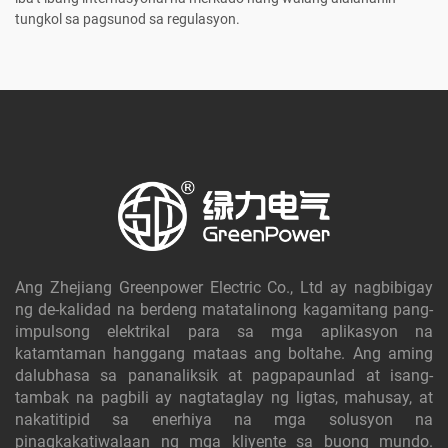
tungkol sa pagsunod sa regulasyon.
Ang Zhejiang Greenpower Electric Co., Ltd ay nagbibigay
ng de-kalidad na berdeng matatalinong kagamitang pang-
impulsong elektrikal para sa mga aplikasyon na
katamtaman hanggang mataas ang boltahe. Ang aming
dalubhasa sa pananaliksik at pagpapaunlad at isang-
tambak na pagbili ay nagtataglay ng ligtas, mahusay, at
nakatitipid sa enerhiya na mga solusyon na
pinagkakatiwalaan ng mga kliyente sa buong mundo.