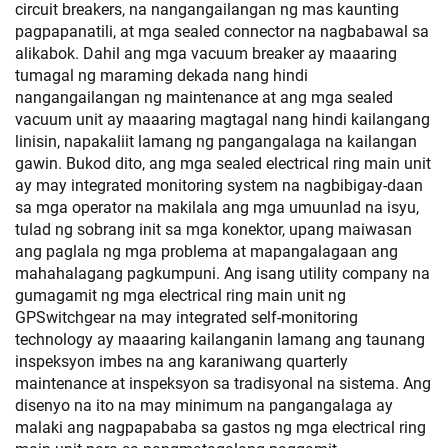
circuit breakers, na nangangailangan ng mas kaunting
pagpapanatili, at mga sealed connector na nagbabawal sa
alikabok. Dahil ang mga vacuum breaker ay maaaring
tumagal ng maraming dekada nang hindi
nangangailangan ng maintenance at ang mga sealed
vacuum unit ay maaaring magtagal nang hindi kailangang
linisin, napakaliit lamang ng pangangalaga na kailangan
gawin. Bukod dito, ang mga sealed electrical ring main unit
ay may integrated monitoring system na nagbibigay-daan
sa mga operator na makilala ang mga umuunlad na isyu,
tulad ng sobrang init sa mga konektor, upang maiwasan
ang paglala ng mga problema at mapangalagaan ang
mahahalagang pagkumpuni. Ang isang utility company na
gumagamit ng mga electrical ring main unit ng
GPSwitchgear na may integrated self-monitoring
technology ay maaaring kailanganin lamang ang taunang
inspeksyon imbes na ang karaniwang quarterly
maintenance at inspeksyon sa tradisyonal na sistema. Ang
disenyo na ito na may minimum na pangangalaga ay
malaki ang nagpapababa sa gastos ng mga electrical ring