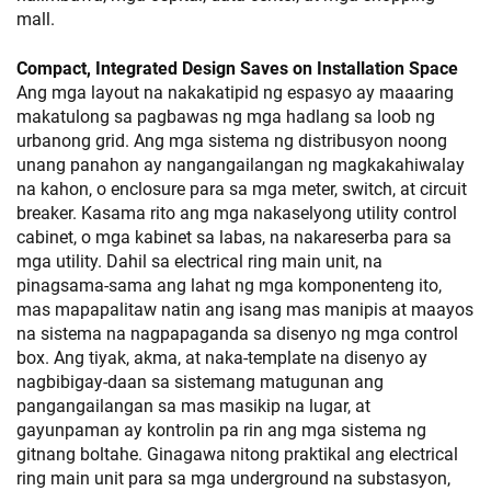
mall.
Compact, Integrated Design Saves on Installation Space
Ang mga layout na nakakatipid ng espasyo ay maaaring
makatulong sa pagbawas ng mga hadlang sa loob ng
urbanong grid. Ang mga sistema ng distribusyon noong
unang panahon ay nangangailangan ng magkakahiwalay
na kahon, o enclosure para sa mga meter, switch, at circuit
breaker. Kasama rito ang mga nakaselyong utility control
cabinet, o mga kabinet sa labas, na nakareserba para sa
mga utility. Dahil sa electrical ring main unit, na
pinagsama-sama ang lahat ng mga komponenteng ito,
mas mapapalitaw natin ang isang mas manipis at maayos
na sistema na nagpapaganda sa disenyo ng mga control
box. Ang tiyak, akma, at naka-template na disenyo ay
nagbibigay-daan sa sistemang matugunan ang
pangangailangan sa mas masikip na lugar, at
gayunpaman ay kontrolin pa rin ang mga sistema ng
gitnang boltahe. Ginagawa nitong praktikal ang electrical
ring main unit para sa mga underground na substasyon,