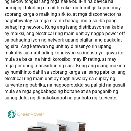
ng GPSwitchgear ang mga naka-built-in na device na
pumipigil tulad ng circuit breaker na tumitigil kapag may
sobrang karga o maikling sirkito, at mga disconnector na
naghihiwalay sa mga sira na bahagi mula sa iba pang
bahagi ng network. Kung ang isang distribusyon na kable
ay maiksi, ang electrical ring main unit ay nagpo-power off
sa bahaging iyon ng network upang pigilan ang pagkalat
ng sira. Ang katawan ng unit ay dinisenyo rin upang
makatiis sa matitinding kondisyon sa industriya; gawa ito
mula sa bakal na hindi korosibo, may IP rating, at may
mga pintuang masisirhan ng susi. Kung ang isang makina
ay humihinto dahil sa sobrang karga sa isang pabrika, ang
electrical ring main unit ay naghihiwalay sa suplay ng
kuryente ng pabrika, na nagpoprotekta sa paligid na gusali
mula sa mga pagbabago ng boltahe at sa panganib ng
sunog dulot ng di-nakokontrol na pagboto ng kuryente.