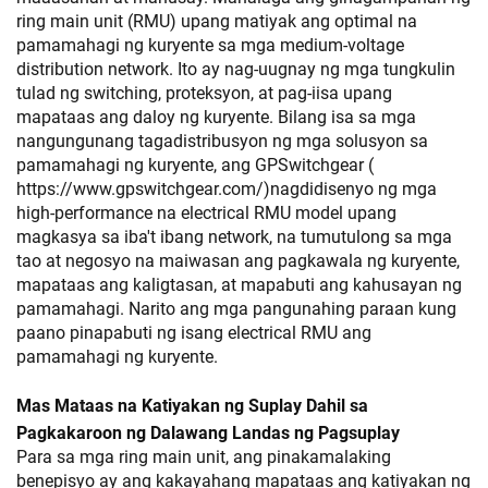
ring main unit (RMU) upang matiyak ang optimal na
pamamahagi ng kuryente sa mga medium-voltage
distribution network. Ito ay nag-uugnay ng mga tungkulin
tulad ng switching, proteksyon, at pag-iisa upang
mapataas ang daloy ng kuryente. Bilang isa sa mga
nangungunang tagadistribusyon ng mga solusyon sa
pamamahagi ng kuryente, ang GPSwitchgear (
https://www.gpswitchgear.com/)
nagdidisenyo ng mga
high-performance na electrical RMU model upang
magkasya sa iba't ibang network, na tumutulong sa mga
tao at negosyo na maiwasan ang pagkawala ng kuryente,
mapataas ang kaligtasan, at mapabuti ang kahusayan ng
pamamahagi. Narito ang mga pangunahing paraan kung
paano pinapabuti ng isang electrical RMU ang
pamamahagi ng kuryente.
Mas Mataas na Katiyakan ng Suplay Dahil sa
Pagkakaroon ng Dalawang Landas ng Pagsuplay
Para sa mga ring main unit, ang pinakamalaking
benepisyo ay ang kakayahang mapataas ang katiyakan ng