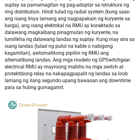
suplay sa pamamagitan ng pag-adoptar sa istruktura ng
ring distribution. Hindi tulad ng radial system (kung saan
ang isang linya lamang ang nagpapakain ng kuryente sa
karga), ang isang elektrikal na RMU ay konektado sa
dalawang magkaibang pinagmulan ng kuryente, na
lumilikha ng dalawang landas ng suplay. Kung may sira sa
isang landas (tulad ng putol na kable o nabigong
kagamitan), awtomatikong pipiliin ng RMU ang
alternatibong landas. Ang mga modelo ng GPSwitchgear
electrical RMU ay mayroong mabilis na mga switch at
protektibong relay na nakapagpapalit ng landas sa loob
lamang ng ilang segundo upang bawasan ang downtime
para sa huling gumagamit.