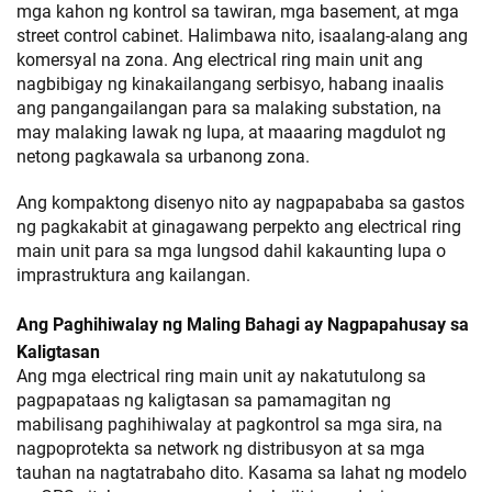
mga kahon ng kontrol sa tawiran, mga basement, at mga
street control cabinet. Halimbawa nito, isaalang-alang ang
komersyal na zona. Ang electrical ring main unit ang
nagbibigay ng kinakailangang serbisyo, habang inaalis
ang pangangailangan para sa malaking substation, na
may malaking lawak ng lupa, at maaaring magdulot ng
netong pagkawala sa urbanong zona.
Ang kompaktong disenyo nito ay nagpapababa sa gastos
ng pagkakabit at ginagawang perpekto ang electrical ring
main unit para sa mga lungsod dahil kakaunting lupa o
imprastruktura ang kailangan.
Ang Paghihiwalay ng Maling Bahagi ay Nagpapahusay sa
Kaligtasan
Ang mga electrical ring main unit ay nakatutulong sa
pagpapataas ng kaligtasan sa pamamagitan ng
mabilisang paghihiwalay at pagkontrol sa mga sira, na
nagpoprotekta sa network ng distribusyon at sa mga
tauhan na nagtatrabaho dito. Kasama sa lahat ng modelo