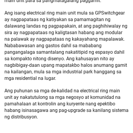
main unit para sa pangmatagalang paggamit.
Ang isang electrical ring main unit mula sa GPSwitchgear
ay nagpapataas ng katiyakan sa pamamagitan ng
dalawang landas ng pagpapakain, at ang paghihiwalay ng
sira ay nagpapataas ng kaligtasan habang ang modular
na palawak ay nagpapataas ng kakayahang mapalawak.
Nababawasan ang gastos dahil sa mababang
pangangalaga samantalang nakatitipid ng espasyo dahil
sa kompakto nitong disenyo. Ang kahusayan nito ay
nagbibigay-daan upang mapatakbo halos anumang gamit
na kailangan, mula sa mga industrial park hanggang sa
mga residential na lugar.
Ang puhunan sa mga de-kalidad na electrical ring main
unit ay nakatutulong sa mga negosyo at komunidad na
pamahalaan at kontrolin ang kuryente nang epektibo
habang isinasagawa ang pag-upgrade sa kanilang sistema
ng distribusyon.