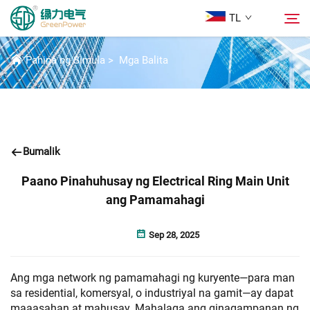
TL
BALITA
Pahina ng Simula
>
Mga Balita
Mga Produkto
Hanapin
Mga Balita
Bumalik
Tungkol Sa Amin
Paano Pinahuhusay ng Electrical Ring Main Unit
ang Pamamahagi
Mga Solusyon
Sep 28, 2025
Ilagay
Ang mga network ng pamamahagi ng kuryente—para man
sa residential, komersyal, o industriyal na gamit—ay dapat
Makipag-ugnayan sa Amin
maaasahan at mahusay. Mahalaga ang ginagampanan ng