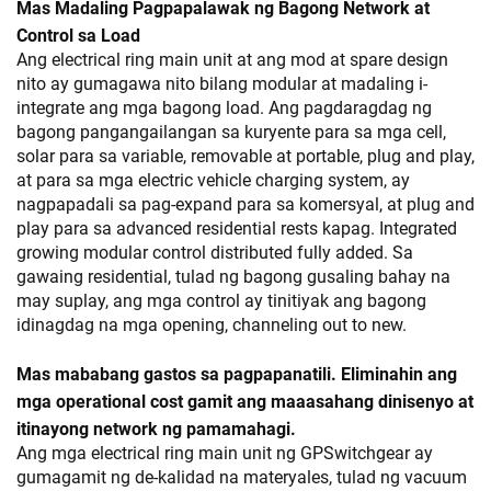
Mas Madaling Pagpapalawak ng Bagong Network at
Control sa Load
Ang electrical ring main unit at ang mod at spare design
nito ay gumagawa nito bilang modular at madaling i-
integrate ang mga bagong load. Ang pagdaragdag ng
bagong pangangailangan sa kuryente para sa mga cell,
solar para sa variable, removable at portable, plug and play,
at para sa mga electric vehicle charging system, ay
nagpapadali sa pag-expand para sa komersyal, at plug and
play para sa advanced residential rests kapag. Integrated
growing modular control distributed fully added. Sa
gawaing residential, tulad ng bagong gusaling bahay na
may suplay, ang mga control ay tinitiyak ang bagong
idinagdag na mga opening, channeling out to new.
Mas mababang gastos sa pagpapanatili. Eliminahin ang
mga operational cost gamit ang maaasahang dinisenyo at
itinayong network ng pamamahagi.
Ang mga electrical ring main unit ng GPSwitchgear ay
gumagamit ng de-kalidad na materyales, tulad ng vacuum