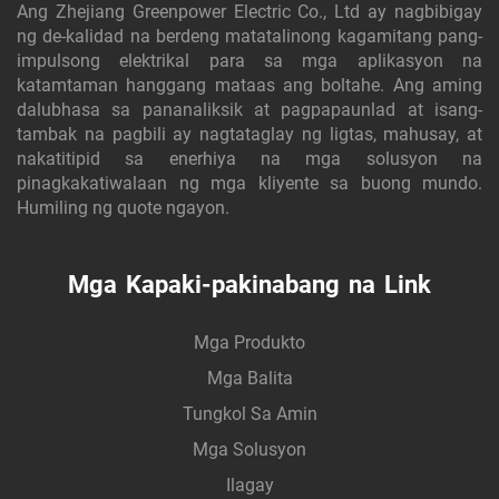
Ang Zhejiang Greenpower Electric Co., Ltd ay nagbibigay
ng de-kalidad na berdeng matatalinong kagamitang pang-
impulsong elektrikal para sa mga aplikasyon na
katamtaman hanggang mataas ang boltahe. Ang aming
dalubhasa sa pananaliksik at pagpapaunlad at isang-
tambak na pagbili ay nagtataglay ng ligtas, mahusay, at
nakatitipid sa enerhiya na mga solusyon na
pinagkakatiwalaan ng mga kliyente sa buong mundo.
Humiling ng quote ngayon.
Mga Kapaki-pakinabang na Link
Mga Produkto
Mga Balita
Tungkol Sa Amin
Mga Solusyon
Ilagay