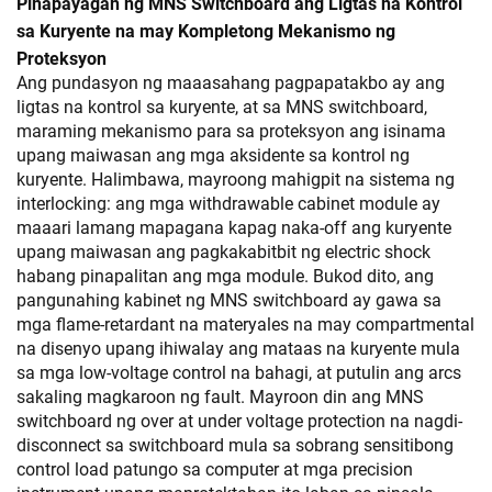
Pinapayagan ng MNS Switchboard ang Ligtas na Kontrol
sa Kuryente na may Kompletong Mekanismo ng
Proteksyon
Ang pundasyon ng maaasahang pagpapatakbo ay ang
ligtas na kontrol sa kuryente, at sa MNS switchboard,
maraming mekanismo para sa proteksyon ang isinama
upang maiwasan ang mga aksidente sa kontrol ng
kuryente. Halimbawa, mayroong mahigpit na sistema ng
interlocking: ang mga withdrawable cabinet module ay
maaari lamang mapagana kapag naka-off ang kuryente
upang maiwasan ang pagkakabitbit ng electric shock
habang pinapalitan ang mga module. Bukod dito, ang
pangunahing kabinet ng MNS switchboard ay gawa sa
mga flame-retardant na materyales na may compartmental
na disenyo upang ihiwalay ang mataas na kuryente mula
sa mga low-voltage control na bahagi, at putulin ang arcs
sakaling magkaroon ng fault. Mayroon din ang MNS
switchboard ng over at under voltage protection na nagdi-
disconnect sa switchboard mula sa sobrang sensitibong
control load patungo sa computer at mga precision