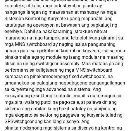
kompleks, at kahit mga industriyal na planta ay
nangangailangan ng maaasahan at mahusay na mga
Sisteman Kontrol ng Kuryente upang mapanatili ang
katatagan ng operasyon at bawasan ang pagkalugi ng
enerhiya. Dahil sa nakakaraming istraktura nito at
marunong na mga tampok, ang teknolohiyang ginamit sa
mga MNS switchboard ay naging isa sa pangunahing
paraan para sa epektibong kontrol ng kuryente, isa sa mga
pinakamahalagang module ng isang modular na maaring
alisin na uri ng switchgear assembly. Mas mataas pa ang
performans sa kaligtasan ng mga MNS switchboard
kumpara sa pinakamodernong fixed switchboard, na
umaangkop sa palagiang nagbabagong pangangailangan
sa kuryente ng mga advanced na sistema. Ang
kakayahang eksaktong kontrolin, mabilis na tumugon sa
mga sira, walang putol na pag-scale, at palawakin ang
sistema ang dahilan kung bakit patuloy na pinipino ng
mga eksperto sa sektor ng paggawa ng kuryente tulad ng
GPSwitchgear ang kanilang disenyo. Ang
pinakamodernong mga sistema sa disenyo ng kontrol ng