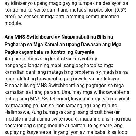
ay idinisenyo upang magbigay ng tumpak na desisyon sa
kontrol ng kuryente gamit ang mataas na precision (0.5%
error) na sensor at mga anti-jamming communication
module.
Ang MNS Switchboard ay Nagpapabuti ng Bilis ng
Pagharap sa Mga Kamalian upang Bawasan ang Mga
Pagkakagambala sa Kontrol ng Kuryente
Ang pag-optimize ng kontrol sa kuryente ay
nangangailangan ng mabilisang pagharap sa mga
kamalian dahil ang matagalang problema ay madalas na
nagdudulot ng brownout at pagkawala sa produksyon.
Pinapabilis ng MNS Switchboard ang pagtugon sa mga
kamalian sa ilang paraan. Una, may mga withdrawable na
bahagi ang MNS Switchboard, kaya ang mga sira na yunit
ay maaaring palitan sa loob lamang ng ilang minuto.
Halimbawa, kung bumagsak ang isang circuit breaker
module na bahagi ng switchboard, maaaring alisin ng mga
operator ang sirang module at palitan ito ng spare. Ang
suplay ng kuryente sa linyang iyon ay maibabalik sa loob