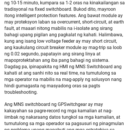
ng 10-15 minuto, kumpara sa 1-2 oras na kinakailangan sa
tradisyonal na fixed switchboard. Bukod dito, mayroon
itong intelligent protection features. Ang bawat module ay
may proteksyon laban sa overcurrent, short-circuit, at earth
fault, at maaari nitong mabilis na i-isolate ang sirang
bahagi upang pigilan ang pagkalat ng kahati. Halimbawa,
kung ang isang low voltage feeder ay may short circuit,
ang kaukulang circuit breaker module ay mag-trip sa loob
ng 0.02 segundo, papatayin ang sirang linya at
mapoprotektahan ang iba pang bahagi ng sistema.
Dagdag pa, ipinapakita ng HMI ng MNS Switchboard ang
kahati at ang sanhi nito sa real time, na tumutulong sa
mga operator na mabilis na mag-apply ng solusyon nang
hindi gumagasta ng masyadong oras sa pagts
troubleshooting.
Ang MNS switchboard ng GPSwitchgear ay may
kakayahan sa pagre-record ng mga kamalian at nag-
iimbak ng nakaraang datos tungkol sa mga kamalian, at
tumutulong sa mga operador sa pagsusuri ng pinagmulan
ng problema upang mapabuti ang mga estratehiya sa