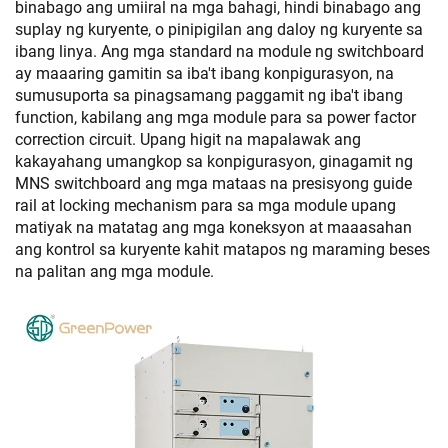
binabago ang umiiral na mga bahagi, hindi binabago ang
suplay ng kuryente, o pinipigilan ang daloy ng kuryente sa
ibang linya. Ang mga standard na module ng switchboard
ay maaaring gamitin sa iba't ibang konpigurasyon, na
sumusuporta sa pinagsamang paggamit ng iba't ibang
function, kabilang ang mga module para sa power factor
correction circuit. Upang higit na mapalawak ang
kakayahang umangkop sa konpigurasyon, ginagamit ng
MNS switchboard ang mga mataas na presisyong guide
rail at locking mechanism para sa mga module upang
matiyak na matatag ang mga koneksyon at maaasahan
ang kontrol sa kuryente kahit matapos ng maraming beses
na palitan ang mga module.