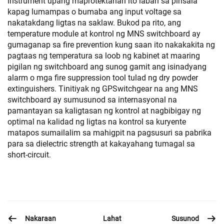
instrument upang maprotektahan ito laban sa pinsala
kapag lumampas o bumaba ang input voltage sa
nakatakdang ligtas na saklaw. Bukod pa rito, ang
temperature module at kontrol ng MNS switchboard ay
gumaganap sa fire prevention kung saan ito nakakakita ng
pagtaas ng temperatura sa loob ng kabinet at maaring
pigilan ng switchboard ang sunog gamit ang isinadyang
alarm o mga fire suppression tool tulad ng dry powder
extinguishers. Tinitiyak ng GPSwitchgear na ang MNS
switchboard ay sumusunod sa internasyonal na
pamantayan sa kaligtasan ng kontrol at nagbibigay ng
optimal na kalidad ng ligtas na kontrol sa kuryente
matapos sumailalim sa mahigpit na pagsusuri sa pabrika
para sa dielectric strength at kakayahang tumagal sa
short-circuit.
Nakaraan
Susunod
Lahat