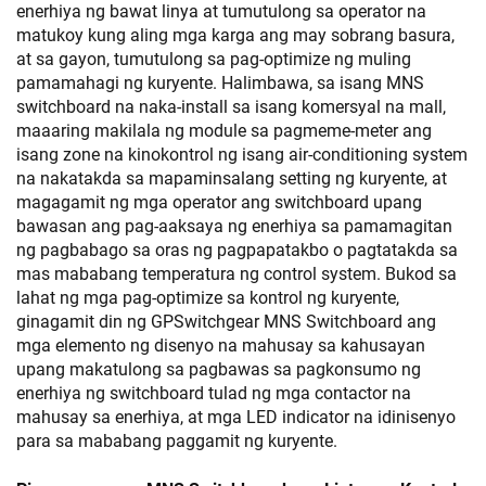
enerhiya ng bawat linya at tumutulong sa operator na
matukoy kung aling mga karga ang may sobrang basura,
at sa gayon, tumutulong sa pag-optimize ng muling
pamamahagi ng kuryente. Halimbawa, sa isang MNS
switchboard na naka-install sa isang komersyal na mall,
maaaring makilala ng module sa pagmeme-meter ang
isang zone na kinokontrol ng isang air-conditioning system
na nakatakda sa mapaminsalang setting ng kuryente, at
magagamit ng mga operator ang switchboard upang
bawasan ang pag-aaksaya ng enerhiya sa pamamagitan
ng pagbabago sa oras ng pagpapatakbo o pagtatakda sa
mas mababang temperatura ng control system. Bukod sa
lahat ng mga pag-optimize sa kontrol ng kuryente,
ginagamit din ng GPSwitchgear MNS Switchboard ang
mga elemento ng disenyo na mahusay sa kahusayan
upang makatulong sa pagbawas sa pagkonsumo ng
enerhiya ng switchboard tulad ng mga contactor na
mahusay sa enerhiya, at mga LED indicator na idinisenyo
para sa mababang paggamit ng kuryente.