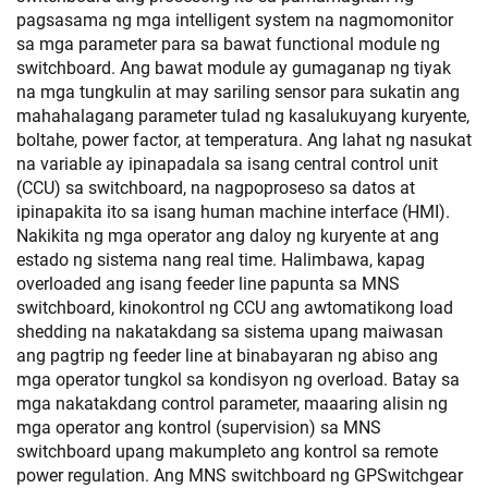
pagsasama ng mga intelligent system na nagmomonitor
sa mga parameter para sa bawat functional module ng
switchboard. Ang bawat module ay gumaganap ng tiyak
na mga tungkulin at may sariling sensor para sukatin ang
mahahalagang parameter tulad ng kasalukuyang kuryente,
boltahe, power factor, at temperatura. Ang lahat ng nasukat
na variable ay ipinapadala sa isang central control unit
(CCU) sa switchboard, na nagpoproseso sa datos at
ipinapakita ito sa isang human machine interface (HMI).
Nakikita ng mga operator ang daloy ng kuryente at ang
estado ng sistema nang real time. Halimbawa, kapag
overloaded ang isang feeder line papunta sa MNS
switchboard, kinokontrol ng CCU ang awtomatikong load
shedding na nakatakdang sa sistema upang maiwasan
ang pagtrip ng feeder line at binabayaran ng abiso ang
mga operator tungkol sa kondisyon ng overload. Batay sa
mga nakatakdang control parameter, maaaring alisin ng
mga operator ang kontrol (supervision) sa MNS
switchboard upang makumpleto ang kontrol sa remote
power regulation. Ang MNS switchboard ng GPSwitchgear