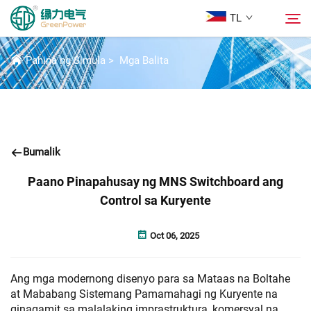
TL
BALITA
Pahina ng Simula
>
Mga Balita
Mga Produkto
Hanapin
Mga Balita
Bumalik
Tungkol Sa Amin
Paano Pinapahusay ng MNS Switchboard ang
Control sa Kuryente
Mga Solusyon
Oct 06, 2025
Ilagay
Ang mga modernong disenyo para sa Mataas na Boltahe
at Mababang Sistemang Pamamahagi ng Kuryente na
Makipag-ugnayan sa Amin
ginagamit sa malalaking imprastruktura, komersyal na