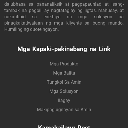
dalubhasa sa pananaliksik at pagpapaunlad at isang-
tambak na pagbili ay nagtataglay ng ligtas, mahusay, at
nakatitipid sa enerhiya na mga solusyon na
pinagkakatiwalaan ng mga kliyente sa buong mundo.
Humiling ng quote ngayon.
Mga Kapaki-pakinabang na Link
Mga Produkto
Mga Balita
Tungkol Sa Amin
Mga Solusyon
Ilagay
Makipag-ugnayan sa Amin
Kamakailang Post