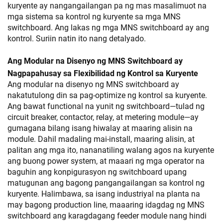
kuryente ay nangangailangan pa ng mas masalimuot na
mga sistema sa kontrol ng kuryente sa mga MNS
switchboard. Ang lakas ng mga MNS switchboard ay ang
kontrol. Suriin natin ito nang detalyado.
Ang Modular na Disenyo ng MNS Switchboard ay
Nagpapahusay sa Flexibilidad ng Kontrol sa Kuryente
Ang modular na disenyo ng MNS switchboard ay
nakatutulong din sa pag-optimize ng kontrol sa kuryente.
Ang bawat functional na yunit ng switchboard—tulad ng
circuit breaker, contactor, relay, at metering module—ay
gumagana bilang isang hiwalay at maaring alisin na
module. Dahil madaling mai-install, maaring alisin, at
palitan ang mga ito, nananatiling walang agos na kuryente
ang buong power system, at maaari ng mga operator na
baguhin ang konpigurasyon ng switchboard upang
matugunan ang bagong pangangailangan sa kontrol ng
kuryente. Halimbawa, sa isang industriyal na planta na
may bagong production line, maaaring idagdag ng MNS
switchboard ang karagdagang feeder module nang hindi