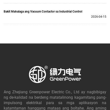
Bakit Mahalaga ang Vacuum Contactor sa Industrial Control
2026-04-15
Ang Zhejiang Greenpower Electric Co., Ltd ay nagbibigay
ng de-kalidad na berdeng matatalinong kagamitang pang-
impulsong elektrikal para sa mga aplikasyon na
katamtaman hanggang mataas ang boltahe. Ang aming