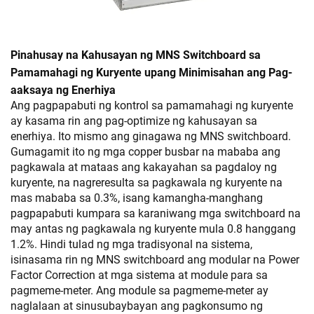
Pinahusay na Kahusayan ng MNS Switchboard sa
Pamamahagi ng Kuryente upang Minimisahan ang Pag-
aaksaya ng Enerhiya
Ang pagpapabuti ng kontrol sa pamamahagi ng kuryente
ay kasama rin ang pag-optimize ng kahusayan sa
enerhiya. Ito mismo ang ginagawa ng MNS switchboard.
Gumagamit ito ng mga copper busbar na mababa ang
pagkawala at mataas ang kakayahan sa pagdaloy ng
kuryente, na nagreresulta sa pagkawala ng kuryente na
mas mababa sa 0.3%, isang kamangha-manghang
pagpapabuti kumpara sa karaniwang mga switchboard na
may antas ng pagkawala ng kuryente mula 0.8 hanggang
1.2%. Hindi tulad ng mga tradisyonal na sistema,
isinasama rin ng MNS switchboard ang modular na Power
Factor Correction at mga sistema at module para sa
pagmeme-meter. Ang module sa pagmeme-meter ay
naglalaan at sinusubaybayan ang pagkonsumo ng