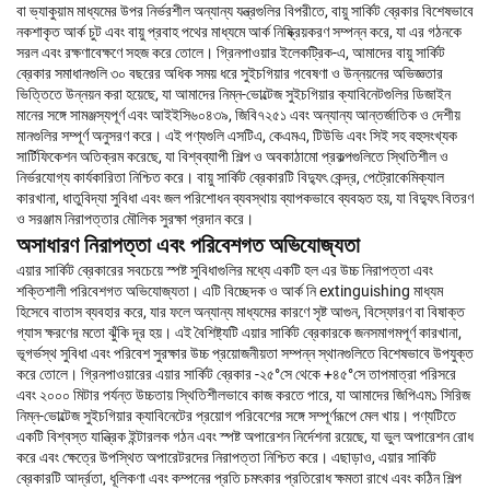
বা ভ্যাকুয়াম মাধ্যমের উপর নির্ভরশীল অন্যান্য যন্ত্রগুলির বিপরীতে, বায়ু সার্কিট ব্রেকার বিশেষভাবে
নকশাকৃত আর্ক চুট এবং বায়ু প্রবাহ পথের মাধ্যমে আর্ক নিষ্ক্রিয়করণ সম্পন্ন করে, যা এর গঠনকে
সরল এবং রক্ষণাবেক্ষণে সহজ করে তোলে। গ্রিনপাওয়ার ইলেকট্রিক-এ, আমাদের বায়ু সার্কিট
ব্রেকার সমাধানগুলি ৩০ বছরের অধিক সময় ধরে সুইচগিয়ার গবেষণা ও উন্নয়নের অভিজ্ঞতার
ভিত্তিতে উন্নয়ন করা হয়েছে, যা আমাদের নিম্ন-ভোল্টেজ সুইচগিয়ার ক্যাবিনেটগুলির ডিজাইন
মানের সঙ্গে সামঞ্জস্যপূর্ণ এবং আইইসি৬০৪৩৯, জিবি৭২৫১ এবং অন্যান্য আন্তর্জাতিক ও দেশীয়
মানগুলির সম্পূর্ণ অনুসরণ করে। এই পণ্যগুলি এসটিএ, কেএমএ, টিউভি এবং সিই সহ বহুসংখ্যক
সার্টিফিকেশন অতিক্রম করেছে, যা বিশ্বব্যাপী শিল্প ও অবকাঠামো প্রকল্পগুলিতে স্থিতিশীল ও
নির্ভরযোগ্য কার্যকারিতা নিশ্চিত করে। বায়ু সার্কিট ব্রেকারটি বিদ্যুৎ কেন্দ্র, পেট্রোকেমিক্যাল
কারখানা, ধাতুবিদ্যা সুবিধা এবং জল পরিশোধন ব্যবস্থায় ব্যাপকভাবে ব্যবহৃত হয়, যা বিদ্যুৎ বিতরণ
ও সরঞ্জাম নিরাপত্তার মৌলিক সুরক্ষা প্রদান করে।
অসাধারণ নিরাপত্তা এবং পরিবেশগত অভিযোজ্যতা
এয়ার সার্কিট ব্রেকারের সবচেয়ে স্পষ্ট সুবিধাগুলির মধ্যে একটি হল এর উচ্চ নিরাপত্তা এবং
শক্তিশালী পরিবেশগত অভিযোজ্যতা। এটি বিচ্ছেদক ও আর্ক নি extinguishing মাধ্যম
হিসেবে বাতাস ব্যবহার করে, যার ফলে অন্যান্য মাধ্যমের কারণে সৃষ্ট আগুন, বিস্ফোরণ বা বিষাক্ত
গ্যাস ক্ষরণের মতো ঝুঁকি দূর হয়। এই বৈশিষ্ট্যটি এয়ার সার্কিট ব্রেকারকে জনসমাগমপূর্ণ কারখানা,
ভূগর্ভস্থ সুবিধা এবং পরিবেশ সুরক্ষার উচ্চ প্রয়োজনীয়তা সম্পন্ন স্থানগুলিতে বিশেষভাবে উপযুক্ত
করে তোলে। গ্রিনপাওয়ারের এয়ার সার্কিট ব্রেকার -২৫°সে থেকে +৪৫°সে তাপমাত্রা পরিসরে
এবং ২০০০ মিটার পর্যন্ত উচ্চতায় স্থিতিশীলভাবে কাজ করতে পারে, যা আমাদের জিপিএম১ সিরিজ
নিম্ন-ভোল্টেজ সুইচগিয়ার ক্যাবিনেটের প্রয়োগ পরিবেশের সঙ্গে সম্পূর্ণরূপে মেল খায়। পণ্যটিতে
একটি বিশ্বস্ত যান্ত্রিক ইন্টারলক গঠন এবং স্পষ্ট অপারেশন নির্দেশনা রয়েছে, যা ভুল অপারেশন রোধ
করে এবং ক্ষেত্রে উপস্থিত অপারেটরদের নিরাপত্তা নিশ্চিত করে। এছাড়াও, এয়ার সার্কিট
ব্রেকারটি আর্দ্রতা, ধূলিকণা এবং কম্পনের প্রতি চমৎকার প্রতিরোধ ক্ষমতা রাখে এবং কঠিন শিল্প