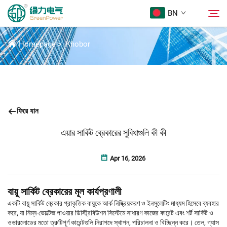
BN
সংবাদ
Homepage
>
Khobor
পণ্য
অনুসন্ধান
Khobor
ফিরে যান
আমাদের সম্পর্কে
এয়ার সার্কিট ব্রেকারের সুবিধাগুলি কী কী
সমাধান
Apr 16, 2026
Download
বায়ু সার্কিট ব্রেকারের মূল কার্যপ্রণালী
একটি বায়ু সার্কিট ব্রেকার প্রাকৃতিক বায়ুকে আর্ক নিষ্ক্রিয়করণ ও ইনসুলেটিং মাধ্যম হিসেবে ব্যবহার
করে, যা নিম্ন-ভোল্টেজ পাওয়ার ডিস্ট্রিবিউশন সিস্টেমে সাধারণ কাজের কারেন্ট এবং শর্ট সার্কিট ও
Sampark Kora
ওভারলোডের মতো ত্রুটিপূর্ণ কারেন্টগুলি নিরাপদে স্থাপন, পরিচালনা ও বিচ্ছিন্ন করে। তেল, গ্যাস