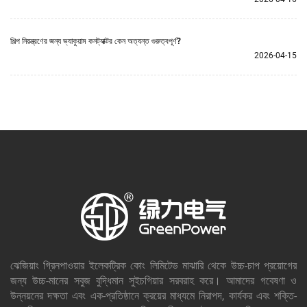
শিল্প নিয়ন্ত্রণের জন্য ভ্যাকুয়াম কনট্যাক্টর কেন অত্যন্ত গুরুত্বপূর্ণ?
2026-04-15
ঝেজিয়াং গ্রিনপাওয়ার ইলেকট্রিক কোং লিমিটেড মাঝারি থেকে উচ্চ-চাপ প্রয়োগের
জন্য উচ্চ-মানের সবুজ বুদ্ধিমান সুইচগিয়ার সরবরাহ করে। আমাদের গবেষণা ও
উন্নয়নের দক্ষতা এবং এক-প্রতিষ্ঠানে ক্রয়ের মাধ্যমে নিরাপদ, কার্যকর এবং শক্তি-