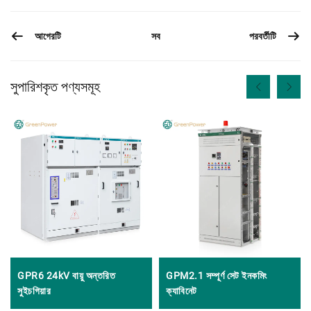
আগেরটি
পরবর্তীটি
সব
সুপারিশকৃত পণ্যসমূহ
GPR6 24kV বায়ু অন্তরিত
GPM2.1 সম্পূর্ণ সেট ইনকমিং
সুইচগিয়ার
ক্যাবিনেট