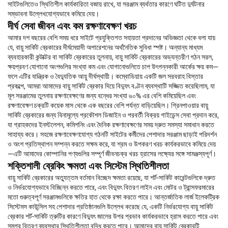
সাইটগুলিতেও স্থিতিশীল কার্যকারিতা বজায় রাখে, যা সরঞ্জাম ব্যর্থতার কারণে ঘটিত দুর্ঘটনার
সম্ভাবনা উল্লেখযোগ্যভাবে কমিয়ে দেয়।
দীর্ঘ সেবা জীবন এবং কম রক্ষণাবেক্ষণ খরচ
আমার দশ বছরের বেশি সময় ধরে সাইটে প্রযুক্তিগত সহায়তা প্রদানের অভিজ্ঞতা থেকে বলা যায়
যে, বায়ু সার্কিট ব্রেকারের দীর্ঘমেয়াদী অপারেশনের অর্থনৈতিক সুবিধা স্পষ্ট। অন্যান্য মাধ্যম
ব্যবহারকারী কন্টাক্টর বা সার্কিট ব্রেকারের তুলনায়, বায়ু সার্কিট ব্রেকারের অভ্যন্তরীণ গঠন সরল,
ক্ষয়প্রবণ যোগানো অংশগুলির সংখ্যা কম এবং যোগানোগুলিতে চাপ উৎপন্নকারী আর্কের ক্ষয় কম—
ফলে এটির যান্ত্রিক ও বৈদ্যুতিক আয়ু দীর্ঘস্থায়ী। কম্বোডিয়ায় একটি জল সরবরাহ বিস্তার
প্রকল্পে, আমরা আমাদের বায়ু সার্কিট ব্রেকার দিয়ে বিদ্যুৎ বণ্টন ব্যবস্থাটি সজ্জিত করেছিলাম, যা
মূল সরঞ্জামের তুলনায় রক্ষণাবেক্ষণের জন্য বন্ধের সংখ্যা ৬০% এর বেশি কমিয়েছিল এবং
রক্ষণাবেক্ষণ চক্রটি কয়েক মাস থেকে এক বছরের বেশি পর্যন্ত বাড়িয়েছিল। গ্রিনপাওয়ার বায়ু
সার্কিট ব্রেকারের জন্য বিনামূল্যে প্রকৌশল ডিজাইন ও পরবর্তী বিক্রয় গাইডেন্স সেবা প্রদান করে,
যা গ্রাহকদের ইনস্টলেশন, কমিশনিং এবং দৈনিক রক্ষণাবেক্ষণের সময় দ্রুত সমস্যা সমাধান করতে
সাহায্য করে। সহজে রক্ষণাবেক্ষণযোগ্য গঠনটি সাইটের কর্মীদের পেশাদার সরঞ্জাম ছাড়াই পরিদর্শন
ও অংশ প্রতিস্থাপন সম্পন্ন করতে সক্ষম করে, যা শ্রম ও উপকরণ খরচ কার্যকরভাবে কমিয়ে দেয়
—এটি আমাদের কোম্পানির পণ্যগুলির সম্পূর্ণ জীবনচক্র খরচ হ্রাসের লক্ষ্যের সঙ্গে সামঞ্জস্যপূর্ণ।
শক্তিশালী ব্রেকিং ক্ষমতা এবং সিস্টেম স্থিতিশীলতা
বায়ু সার্কিট ব্রেকারের অত্যুত্তম বর্তমান বিচ্ছেদ ক্ষমতা রয়েছে, যা শর্ট-সার্কিট কারেন্টগুলিকে দ্রুত
ও নির্ভরযোগ্যভাবে বিচ্ছিন্ন করতে পারে, এবং বিদ্যুৎ বিতরণ লাইন এবং মোটর ও ট্রান্সফরমারের
মতো গুরুত্বপূর্ণ সরঞ্জামগুলিকে ক্ষতির হাত থেকে রক্ষা করতে পারে। আন্তর্জাতিক লার্জ ইলেকট্রিক
সিস্টেমস কাউন্সিল সহ পেশাদার প্রতিষ্ঠানগুলি উল্লেখ করেছে যে, একটি নির্ভরযোগ্য বায়ু সার্কিট
ব্রেকার শর্ট-সার্কিট ত্রুটির কারণে বিদ্যুৎ জালের উপর প্রভাব কার্যকরভাবে হ্রাস করতে পারে এবং
সমগ্র বিতরণ ব্যবস্থার স্থিতিশীলতা বৃদ্ধি করতে পারে। আমাদের বায়ু সার্কিট ব্রেকারটি