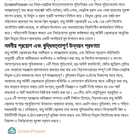
GreenPower-এর নিম্ন-ভোল্টেজ উত্তোলনযোগ্য সুইচগিয়ার এবং স্থির সুইচবোর্ডের সাথে
সামঞ্জস্যপূর্ণ, যার মধ্যে পারফেক্ট অতি-বর্তমান, অতি-লোড, ভোল্টেজ হ্রাস এবং ফেজ হারানোর সুরক্ষা
ফাংশন রয়েছে, যা নির্ভুল ও দ্রুত ত্রুটি অপসারণ নিশ্চিত করে। বিদ্যুৎ কেন্দ্র এবং বর্জ্য জল
পরিশোধন ব্যবস্থা সহ অনেক শিল্প প্রকল্পে, বায়ু সার্কিট ব্রেকারটি ৯৯.৯% -এর বেশি সিস্টেম
আপটাইম অর্জন করেছে, যা অবিরাম উৎপাদন এবং অবকাঠামোর স্থিতিশীল কার্যকারিতা নিশ্চিত
করে। শক্তিশালী বিচ্ছেদ ক্ষমতা এবং নির্ভরযোগ্য সুরক্ষা কর্মক্ষমতা বায়ু সার্কিট ব্রেকারকে আধুনিক
শিল্প বিদ্যুৎ বিতরণ ব্যবস্থার একটি অপরিহার্য মূল উপাদান করে তোলে।
নমনীয় প্রয়োগ এবং বুদ্ধিমত্তাপূর্ণ উন্নয়ন প্রবণতা
বায়ু সার্কিট ব্রেকারের উচ্চ নমনীয়তা ও সামঞ্জস্যতা রয়েছে, এবং বিভিন্ন প্রয়োগ পরিস্থিতি
অনুযায়ী এটিকে নমনীয়ভাবে কনফিগার ও সংমিশ্রণ করা যায়, যা সিস্টেম সম্প্রসারণ ও ফাংশন
আপগ্রেডের জন্য সুবিধাজনক। এটি স্থির সুইচবোর্ড, ড্র-আউট ক্যাবিনেট, মোটর কন্ট্রোল সেন্টার
এবং অন্যান্য সরঞ্জামে ব্যাপকভাবে ব্যবহার করা যায় এবং গ্রিনপাওয়ারের সম্পূর্ণ সেট নিম্ন-ভোল্টেজ
বিদ্যুৎ বণ্টন সমাধানের সাথে পূর্ণ সামঞ্জস্যপূর্ণ। বুদ্ধিমান বিদ্যুৎ বণ্টনের বিকাশের সাথে সাথে,
আমাদের বায়ু সার্কিট ব্রেকারকে বুদ্ধিমান মনিটরিং ও যোগাযোগ মডিউলের সাথে একীভূত করা যায়,
যার মাধ্যমে বাস্তব সময়ে ডেটা সংগ্রহ, দূরবর্তী নিয়ন্ত্রণ ও ত্রুটি নির্ণয় সম্ভব হয় এবং স্মার্ট
কারখানা ও স্মার্ট সাবস্টেশন নির্মাণকে সমর্থন করা হয়। ১৫০টির বেশি পেটেন্টযুক্ত প্রযুক্তি ও
৩,৬৫০টি সম্পন্ন প্রকল্পের অভিজ্ঞতা সম্পন্ন একটি নির্মাতা হিসেবে, গ্রিনপাওয়ার বায়ু সার্কিট
ব্রেকার পণ্যের প্রযুক্তিগত উদ্ভাবন অব্যাহত রাখছে, যাতে এগুলি আরও বুদ্ধিমান, দক্ষ ও শক্তি-
সঞ্চয়কারী হয়। ভবিষ্যতে, বায়ু সার্কিট ব্রেকার তার অনন্য সুবিধাগুলির কারণে বিশ্বব্যাপী শিল্প ও
ইউটিলিটি বিদ্যুৎ বণ্টনে গুরুত্বপূর্ণ ভূমিকা পালন করবে এবং বিভিন্ন বিদ্যুৎ সিস্টেমের জন্য আরও
নিরাপদ ও নির্ভরযোগ্য সুরক্ষা প্রদান করবে।