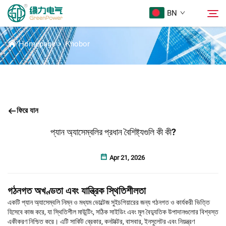
BN
সংবাদ
Homepage
>
Khobor
পণ্য
অনুসন্ধান
Khobor
ফিরে যান
আমাদের সম্পর্কে
প্যান অ্যাসেম্বলির প্রধান বৈশিষ্ট্যগুলি কী কী?
সমাধান
Apr 21, 2026
Download
গঠনগত অখণ্ডতা এবং যান্ত্রিক স্থিতিশীলতা
একটি প্যান অ্যাসেম্বলি নিম্ন ও মধ্যম ভোল্টেজ সুইচগিয়ারের জন্য গঠনগত ও কার্যকরী ভিত্তি
হিসেবে কাজ করে, যা স্থিতিশীল মাউন্টিং, সঠিক সাইডিং এবং মূল বৈদ্যুতিক উপাদানগুলোর বিশ্বস্ত
Sampark Kora
একীকরণ নিশ্চিত করে। এটি সার্কিট ব্রেকার, কনটাক্টর, বাসবার, ইনসুলেটর এবং নিয়ন্ত্রণ