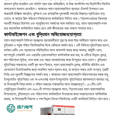
ব্যবধান বৃদ্ধি করেছিল এবং সাইটে শ্রম খরচ কমিয়েছিল, যা উচ্চ আপটাইম সহ স্থিতিশীল সিস্টেম
অপারেশনে অবদান রেখেছিল। আমাদের প্যান অ্যাসেম্বলিতে ব্যবহৃত টেকসই উপকরণ এবং
ক্ষয়রোধী চিকিত্সা আর্দ্রতা, ধূলিকণা এবং রাসায়নিক দূষণকারী পদার্থের বিরুদ্ধে প্রতিরোধ গড়ে
তোলে, যা কঠোর শিল্প পরিবেশে নির্ভরযোগ্য কার্যকারিতা নিশ্চিত করে। গ্রিনপাওয়ারের নিঃশুল্ক
পরবর্তী বিক্রয় নির্দেশনা এবং প্রযুক্তিগত সমর্থনের সঙ্গে সমন্বিত হয়ে, প্যান অ্যাসেম্বলি দশক
ধরে ধারাবাহিক কার্যকারিতা বজায় রেখে মোট জীবনচক্র খরচ কমাতে সাহায্য করে।
কাস্টমাইজেশন এবং বুদ্ধিমান অভিযোজনযোগ্যতা
প্যান অ্যাসেম্বলি বিভিন্ন প্রকল্পের প্রয়োজনীয়তা পূরণের জন্য উচ্চ নমনীয়তা প্রদান করে এবং
বুদ্ধিমান ও সবুজ শক্তি সিস্টেমগুলির দিকে ঝোঁককে সমর্থন করে। এটি বিভিন্ন সুইচগিয়ার মডেল,
বর্তমান রেটিং এবং প্রয়োগের পরিস্থিতির সাথে মানানসই করার জন্য আকার, মাউন্টিং হোল,
কম্পোনেন্ট লেআউট এবং ওয়্যারিং চ্যানেলগুলিতে কাস্টমাইজ করা যায়, যা এটিকে বিদ্যুৎ কেন্দ্র,
জল পরিশোধন সুবিধা, খনন কাজ এবং শহুরে অবকাঠামোর জন্য উপযুক্ত করে তোলে। বুদ্ধিমান
সুইচগিয়ার সমাধানের একটি মূল অংশ হিসাবে, প্যান অ্যাসেম্বলি সেন্সর, মনিটরিং মডিউল এবং
যোগাযোগ ডিভাইসগুলির জন্য সংরক্ষিত স্থান প্রদান করে, যা বাস্তব সময়ে ডেটা সংগ্রহ, ত্রুটি
নির্ণয় এবং দূরবর্তী নিয়ন্ত্রণকে সমর্থন করে। আমাদের প্যান অ্যাসেম্বলি পরিবেশবান্ধব শুষ্ক-বায়ু
ইনসুলেটেড সুইচগিয়ার এবং অ-এসএফ6 গ্যাস-ইনসুলেটেড সুইচগিয়ারে ব্যাপকভাবে ব্যবহৃত হয়,
যা বিশ্বব্যাপী নিম্ন-কার্বন ও শক্তি-সঞ্চয়ের লক্ষ্যগুলির সাথে সামঞ্জস্যপূর্ণ। ১৫০টির বেশি
পেটেন্টযুক্ত ডিজাইন এবং ৩৬৫০টি সম্পন্ন প্রকল্পের সাথে, গ্রিনপাওয়ার প্যান অ্যাসেম্বলির
বিশ্বস্ততা, বুদ্ধিমত্তা এবং পরিবেশগত কার্যকারিতা উন্নয়নের জন্য অব্যাহতভাবে অপ্টিমাইজ
করছে, যা বিশ্বব্যাপী নিরাপদ ও দক্ষ বিদ্যুৎ বিতরণ সিস্টেমের একটি অপরিহার্য ভিত্তি গঠন করে।