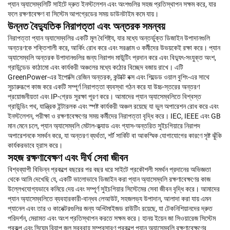
প্যান অ্যাসেম্বলিটি সাইটে দ্রুত ইনস্টলেশন এবং অংশগুলির সহজ প্রতিস্থাপন সক্ষম করে, যার
ফলে রক্ষণাবেক্ষণ বা সিস্টেম আপগ্রেডের সময় ডাউনটাইম কমে যায়।
উন্নত বৈদ্যুতিক নিরাপত্তা এবং অন্তরক সমন্বয়
নিরাপত্তা প্যান অ্যাসেম্বলির একটি মূল বৈশিষ্ট্য, যার মধ্যে অন্তর্ভুক্ত ডিজাইন উপাদানগুলি
অন্তরণকে শক্তিশালী করে, আর্কিং রোধ করে এবং সরঞ্জাম ও কর্মীদের উভয়কেই রক্ষা করে। প্যান
অ্যাসেম্বলি অন্তরক উপাদানগুলির জন্য নিরাপদ মাউন্টিং প্রদান করে এবং বিদ্যুৎ-সংযুক্ত অংশ,
গ্রাউন্ডেড কাঠামো এবং কার্যকরী অঞ্চলের মধ্যে কঠোর বিচ্ছেদ বজায় রাখে। এটি
GreenPower-এর ইপোক্সি রেজিন অন্তরক, কন্টাক্ট বক্স এবং শিল্ডেড ওয়াল বুশিং-এর সাথে
সুচারুরূপে কাজ করে একটি সম্পূর্ণ নিরাপত্তা ব্যবস্থা গঠন করে যা উচ্চ-স্তরের অন্তরণ
প্রয়োজনীয়তা এবং IP-গ্রেড সুরক্ষা পূরণ করে। আমাদের প্যান অ্যাসেম্বলিতে বিশ্বস্ত
গ্রাউন্ডিং পথ, যান্ত্রিক ইন্টারলক এবং স্পষ্ট কার্যকরী অঞ্চল রয়েছে যা ভুল অপারেশন রোধ করে এবং
ইনস্টলেশন, পরীক্ষা ও রক্ষণাবেক্ষণের সময় কর্মীদের নিরাপত্তা বৃদ্ধি করে। IEC, IEEE এবং GB
মান মেনে চলে, প্যান অ্যাসেম্বলি মেটাল-ক্ল্যাড এবং গ্যাস-অন্তরিত সুইচগিয়ারে নিরাপদ
অপারেশনকে সমর্থন করে, যা অন্তরণ ব্যর্থতা, শর্ট সার্কিট বা আকস্মিক যোগাযোগের কারণে সৃষ্ট ঝুঁকি
কার্যকরভাবে হ্রাস করে।
সহজ রক্ষণাবেক্ষণ এবং দীর্ঘ সেবা জীবন
বিশ্বব্যাপী বিভিন্ন প্রকল্পে বছরের পর বছর ধরে সাইটে প্রকৌশলী সমর্থন প্রদানের অভিজ্ঞতা
থেকে আমি দেখেছি যে, একটি ভালোভাবে ডিজাইন করা প্যান অ্যাসেম্বলি রক্ষণাবেক্ষণের কাজ
উল্লেখযোগ্যভাবে কমিয়ে দেয় এবং সম্পূর্ণ সুইচগিয়ার সিস্টেমের সেবা জীবন বৃদ্ধি করে। আমাদের
প্যান অ্যাসেম্বলিতে ব্যবহারকারী-বান্ধব লেআউট, সহজলভ্য উপাদান, আলাদা করা যায় এমন
প্যানেল এবং তার ও কানেক্টরগুলির জন্য অপ্টিমাইজড রাউটিং রয়েছে, যা টেকনিশিয়ানদের দ্রুত
পরিদর্শন, মেরামত এবং অংশ প্রতিস্থাপন করতে সক্ষম করে। হানয় ইয়েন জা সিওয়ারেজ সিস্টেম
প্রকল্প এবং সিয়েম রিয়াপ জল সরবরাহ সম্প্রসারণ প্রকল্পে প্যান অ্যাসেম্বলি রক্ষণাবেক্ষণের