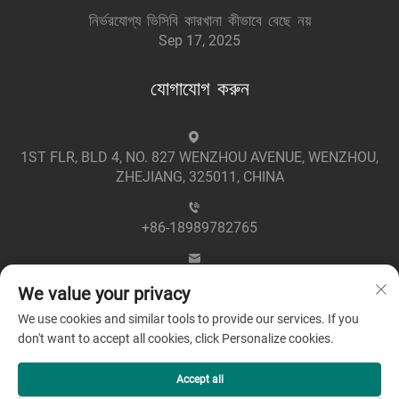
নির্ভরযোগ্য ভিসিবি কারখানা কীভাবে বেছে নয়
Sep 17, 2025
যোগাযোগ করুন
1ST FLR, BLD 4, NO. 827 WENZHOU AVENUE, WENZHOU,
ZHEJIANG, 325011, CHINA
+86-18989782765
[email protected]
We value your privacy
We use cookies and similar tools to provide our services. If you
don't want to accept all cookies, click Personalize cookies.
Accept all
সর্বস্বত্ব সংরক্ষিত © 2025 জেজিয়াং গ্রিনপাওয়ার ইলেকট্রিক কোং লিমিটেড -