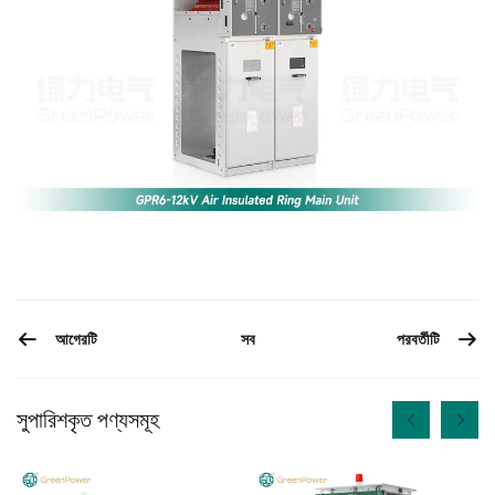
আগেরটি
পরবর্তীটি
সব
সুপারিশকৃত পণ্যসমূহ