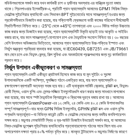
মডিউলগুলোকে সমর্থন করে যখন কার্যকরী চাপ ও দুর্ঘটনার অবস্থায় এর যান্ত্রিক দৃঢ়তা বজায়
থাকে। গ্রিনপাওয়ার ইলেকট্রিক-এ, প্রতিটি প্যান অ্যাসেম্বলি আমাদের GPM1 সিরিজ নিম্ন-
ভোল্টেজ সুইচগিয়ার ক্যাবিনেট এবং সিভাকন 8PT সুইচবোর্ডের সাথে সামঞ্জস্যপূর্ণ হওয়ার জন্য
প্রকৌশলীভাবে ডিজাইন করা হয়েছে, যার শক্তিশালী ফ্রেমগুলো ভারী কাজের পরিবেশে দীর্ঘমেয়াদী
স্থিতিশীলতা নিশ্চিত করে। -25°C থেকে +45°C তাপমাত্রা এবং ২০০০ মিটার পর্যন্ত উচ্চতায়
কাজ করার জন্য ডিজাইন করা হয়েছে, প্যান অ্যাসেম্বলিটি বিকৃতি ছাড়াই তার আকৃতি ও সাইডিং
বজায় রাখে, যার ফলে সামঞ্জস্যপূর্ণ যোগাযোগ চাপ এবং বৈদ্যুতিক সংযোগ নিশ্চিত হয়। ৩০ বছরের
বেশি উৎপাদন অভিজ্ঞতার ভিত্তিতে, আমাদের প্যান অ্যাসেম্বলিতে উচ্চ-শক্তির ইস্পাত এবং
নির্ভুল যন্ত্রকৃত প্রক্রিয়া ব্যবহার করা হয়েছে, যা IEC60439, GB7251 এবং JB/T9661
মান মেনে চলে এবং বিদ্যুৎ কেন্দ্র, শিল্প সুবিধা এবং অবকাঠামো প্রকল্পগুলোর জন্য দৃঢ় কার্যকারিতা
প্রদান করে।
নির্ভুল উপাদান একীভূতকরণ ও সামঞ্জস্যতা
প্যান অ্যাসেম্বলি একটি একীভূত প্ল্যাটফর্ম হিসেবে কাজ করে যা মূল সুইচিং ও সুরক্ষা
উপাদানগুলিকে একটি সংক্ষিপ্ত, সুসজ্জিত গঠনে একত্রিত করে, যার ফলে অ্যাসেম্বলি ও
রক্ষণাবেক্ষণ ব্যাপারটি অত্যন্ত সহজ হয়ে যায়। এটি ভ্যাকুয়াম সার্কিট ব্রেকার, কন্টাক্ট বক্স, বিদ্যুৎ-
রোধী স্লিভ, ওয়াল বুশিং এবং সেন্সর-সজ্জিত ইনসুলেটরগুলি ধারণ করার জন্য সাবধানে মাপজোখ
করা হয়েছে, যার সাথে স্পষ্ট বৈদ্যুতিক ক্লিয়ারেন্স ও ক্রিপেজ দূরত্ব বজায় রাখা হয়। আমাদের
প্যান অ্যাসেম্বলি GreenPower-এর ১২ কেভি, ২৪ কেভি এবং ৪০.৫ কেভি উপাদানগুলির
সম্পূর্ণ সামঞ্জস্যপূর্ণ—যার মধ্যে GPN সিরিজ ইনসুলেটর, GPHN কন্টাক্ট বক্স এবং ওয়াল বুশিং
পণ্যগুলি অন্তর্ভুক্ত—যা বিভিন্ন কারেন্ট রেটিং ও ভোল্টেজ লেভেলের জন্য নমনীয় কনফিগারেশন
সক্ষম করে। মডুলার লেআউটটি স্থির ও ড্র-আউট ডিজাইন উভয়েরই সমর্থন করে, যা আমাদের
নিম্ন-ভোল্টেজ ডুপ্লেক্স সুইচগিয়ার ক্যাবিনেটের প্রত্যাহারযোগ্য গঠনের সাথে মিলে যায় এবং
অপারেশনাল দক্ষতা প্রায় ৪০% পর্যন্ত বৃদ্ধি করে। মানকৃত ইন্টারফেস ও মডুলার নির্মাণের কারণে