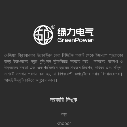
ঝেজিয়াং গ্রিনপাওয়ার ইলেকট্রিক কোং লিমিটেড মাঝারি থেকে উচ্চ-চাপ প্রয়োগের
জন্য উচ্চ-মানের সবুজ বুদ্ধিমান সুইচগিয়ার সরবরাহ করে। আমাদের গবেষণা ও
উন্নয়নের দক্ষতা এবং এক-প্রতিষ্ঠানে ক্রয়ের মাধ্যমে নিরাপদ, কার্যকর এবং শক্তি-
সাশ্রয়ী সমাধান প্রদান করা হয়, যা বিশ্বব্যাপী ক্লায়েন্টদের দ্বারা বিশ্বাসযোগ্য।
আজই উদ্ধৃতি চাইতে অনুরোধ করুন।
দরকারি লিঙ্ক
পণ্য
Khobor