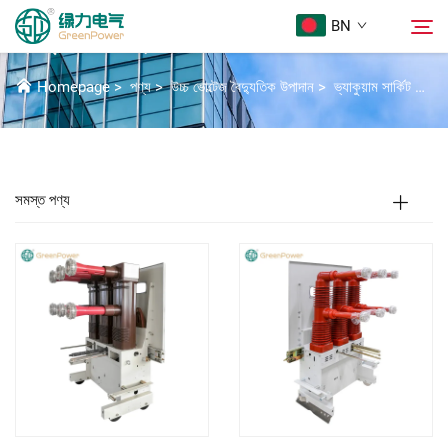
BN
ভ্যাকুম সার্কিট ব্রেকার
Homepage
>
পণ্য
>
উচ্চ ভোল্টেজ বৈদ্যুতিক উপাদান
>
ভ্যাকুয়াম সার্কিট ব্রেকার
পণ্য
অনুসন্ধান
Khobor
সমস্ত পণ্য
আমাদের সম্পর্কে
সমাধান
Download
Sampark Kora