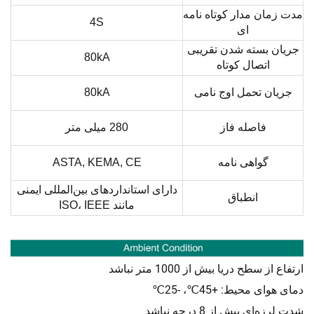
مدت زمان مدار کوتاه نامه
4S
ای
جریان بسته شدن تقریبی
80kA
اتصال کوتاه
جریان تحمل اوج نامی
80kA
فاصله فاز
280 میلی متر
گواهی نامه
ASTA, KEMA, CE
دارای استانداردهای بین‌المللی ایمنی
انطباق
مانند ISO، IEEE
ارتفاع از سطح دریا بیش از 1000 متر نباشد
دمای هوای محیط: +45℃، -25℃
شدت لرزه‌ای بیش از 8 درجه نباشد