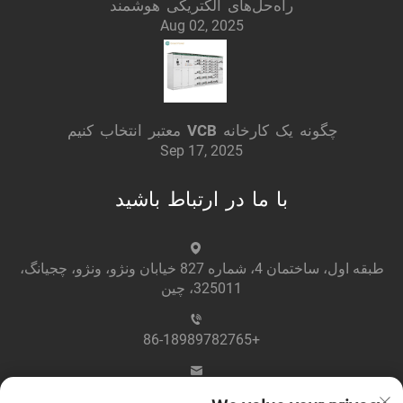
راه‌حل‌های الکتریکی هوشمند
Aug 02, 2025
چگونه یک کارخانه VCB معتبر انتخاب کنیم
Sep 17, 2025
با ما در ارتباط باشید
طبقه اول، ساختمان 4، شماره 827 خیابان ونژو، ونژو، چجیانگ،
325011، چین
+86-18989782765
[email protected]