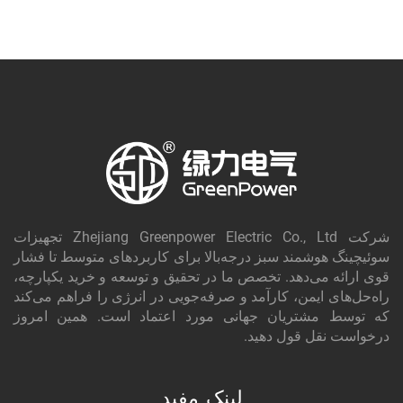
شرکت Zhejiang Greenpower Electric Co., Ltd تجهیزات
سوئیچینگ هوشمند سبز درجه‌بالا برای کاربردهای متوسط تا فشار
قوی ارائه می‌دهد. تخصص ما در تحقیق و توسعه و خرید یکپارچه،
راه‌حل‌های ایمن، کارآمد و صرفه‌جویی در انرژی را فراهم می‌کند
که توسط مشتریان جهانی مورد اعتماد است. همین امروز
درخواست نقل قول دهید.
لینک مفید