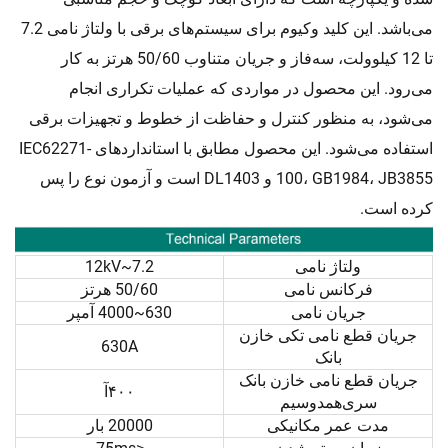
می‌باشد. این کلید وکیوم برای سیستم‌های برقی با ولتاژ نامی 7.2
تا 12 کیلوولت، سه‌فاز و جریان متناوب 50/60 هرتز به کار
می‌رود. این محصول در مواردی که عملیات تکراری انجام
می‌شود، به منظور کنترل و حفاظت از خطوط و تجهیزات برقی
استفاده می‌شود. این محصول مطابق با استانداردهای IEC62271-
100، GB1984، JB3855 و DL1403 است و آزمون نوع را پس
کرده است.
ولتاژ نامی
7.2~12kV
فرکانس نامی
50/60 هرتز
جریان نامی
630~4000 آمپر
جریان قطع نامی تکی خازن
630A
بانک
جریان قطع نامی خازن بانک
۴۰۰آ
سری‌همدوسیم
مدت عمر مکانیکی
20000 بار