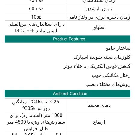
زمان بسته شدن
≤75ms
زمان بازشدن
≤60ms
زمان ذخیره انرژی در ولتاژ نامی
≤10s
دارای استانداردهای بین‌المللی
انطباق
ایمنی مانند ISO، IEEE
ساختار جامع
کلوزهای بسته شونده اسپارک
کاهش قوس الکتریکی با خلاء مؤثر
رفتار مکانیکی خوب
روش‌های مختلف نصب
-25℃ تا +45℃، میانگین
دمای محیط
روزانه: ≤35℃
1000 متر (استاندارد)، برای
ارتفاع
سفارش‌های ویژه تا 4500 متر
قابل افزایش