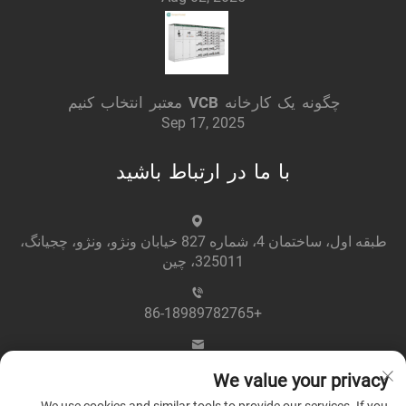
چگونه یک کارخانه VCB معتبر انتخاب کنیم
Sep 17, 2025
با ما در ارتباط باشید
طبقه اول، ساختمان 4، شماره 827 خیابان ونژو، ونژو، چجیانگ،
325011، چین
+86-18989782765
[email protected]
We value your privacy