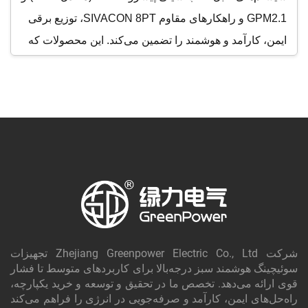
GPM2.1 و راهکارهای مقاوم SIVACON 8PT، توزیع برقی
ایمن، کارآمد و هوشمند را تضمین می‌کند. این محصولات که
برای عملکرد برتر طراحی شده‌اند، دارای ماژولاریتی
استثنایی، قابلیت اطمینان بالا و کاربرپسندی عالی هستند. با
پشتیبانی از آزمون‌ها و گواهی‌های دقیق نوعی مانند ASTA،
KEMA، CE و TÜV، راهکارهای ما انطباق با استانداردهای
بین‌المللی را تضمین کرده و آرامش خاطر لازم را برای
کاربردهای حیاتی برق فراهم می‌کنند. در نیازهای زیرساخت
الکتریکی خود به تخصص ما اعتماد کنید.
شرکت Zhejiang Greenpower Electric Co., Ltd تجهیزات
سوئیچینگ هوشمند سبز درجه‌بالا برای کاربردهای متوسط تا فشار
قوی ارائه می‌دهد. تخصص ما در تحقیق و توسعه و خرید یکپارچه،
راه‌حل‌های ایمن، کارآمد و صرفه‌جویی در انرژی را فراهم می‌کند