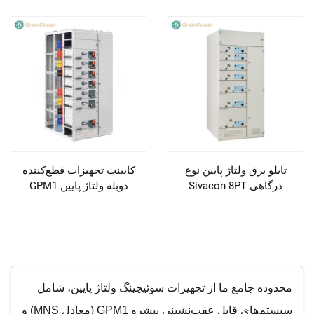
تابلو برق ولتاژ پایین نوع
کابینت تجهیزات قطع‌کننده
درگاهی Sivacon 8PT
دوبله ولتاژ پایین GPM1
محدوده جامع ما از تجهیزات سوئیچینگ ولتاژ پایین، شامل
سیستم‌های قابل عقب‌نشینی پیشرو GPM1 (معادل MNS) و