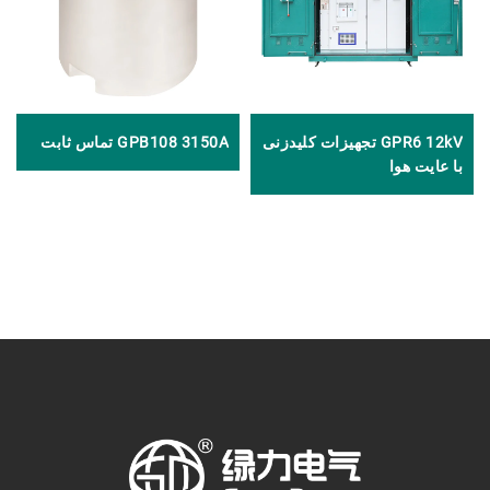
GPR6 12kV تجهیزات کلیدزنی
GPB108 3150A تماس ثابت
با عایت هوا