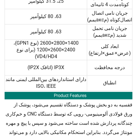
25، 31.5 کیلوآمپر
کوتاه‌مدت 4 ثانیه‌ای
جریان نامی اتصال
63، 80 کیلوآمپر
اتصال‌کوتاه (مаксیمم)
جریان نامی تحمل
63، 80 کیلوآمپر
شدید (مаксیمم)
1400×2800×2600 (نوع GPN1)،
ابعاد کلی
1200×2600×2400 (برای نوع
(عرض×عمق×ارتفاع)
VD4/HD4)
درجه محافظت
IP3X (اتاقک IP2X)
دارای استانداردهای بین‌المللی ایمنی مانند
انطباق
ISO، IEEE
قفسیه به دو بخش پوشک و دستگاه تقسیم می‌شود، پوشک از
ورق فولادی آلومینیومی- رویی که توسط دستگاه CNC و خم‌کاری
چندگانه پردازش شده است ساخته می‌شود و سپس با پیچ و مهره
مونتاژ می‌گردد. بنابراین استحکام مکانیکی بالایی دارد و می‌تواند