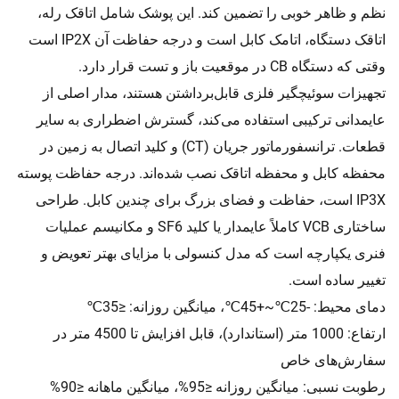
نظم و ظاهر خوبی را تضمین کند. این پوشک شامل اتاقک رله،
اتاقک دستگاه، اتامک کابل است و درجه حفاظت آن IP2X است
وقتی که دستگاه CB در موقعیت باز و تست قرار دارد.
تجهیزات سوئیچگیر فلزی قابل‌برداشتن هستند، مدار اصلی از
عایمدانی ترکیبی استفاده می‌کند، گسترش اضطراری به سایر
قطعات. ترانسفورماتور جریان (CT) و کلید اتصال به زمین در
محفظه کابل و محفظه اتاقک نصب شده‌اند. درجه حفاظت پوسته
IP3X است، حفاظت و فضای بزرگ برای چندین کابل. طراحی
ساختاری VCB کاملاً عایمدار یا کلید SF6 و مکانیسم عملیات
فنری یکپارچه است که مدل کنسولی با مزایای بهتر تعویض و
تغییر ساده است.
دمای محیط: -25℃~+45℃، میانگین روزانه: ≤35℃
ارتفاع: 1000 متر (استاندارد)، قابل افزایش تا 4500 متر در
سفارش‌های خاص
رطوبت نسبی: میانگین روزانه ≤95%، میانگین ماهانه ≤90%