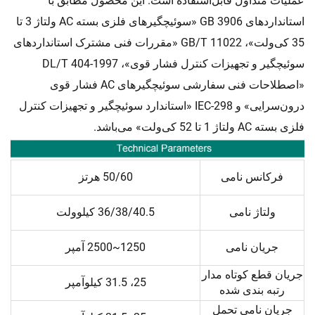
عملیات متداول قابل‌استفاده است. این محصول مطابق با
استانداردهای GB 3906 «سوئیچگیرهای فلزی بسته AC ولتاژ 3 تا
35 کی‌ولت»، GB/T 11022 «مقررات فنی مشترک استانداردهای
سوئیچگیر و تجهیزات کنترل فشار قوی»، DL/T 404-1997
«اصطلاحات فنی سفارشی سوئیچگیرهای AC فشار قوی
درون‌سرایی» و IEC-298 «استاندارد سوئیچگیر و تجهیزات کنترل
فلزی بسته AC ولتاژ 1 تا 52 کی‌ولت» می‌باشد.
فرکانس نامی
50/60 هرتز
ولتاژ نامی
36/38/40.5 کیلوولت
جریان نامی
1250~2500 آمپر
جریان قطع کوتاه مدار
25، 31.5 کیلوآمپر
رتبه بندی شده
جریان نامی تحمل