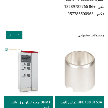
تلفن: +86-18989782765
فکس: 057785500968
محصولات پیشنهادی
GPB108 3150A تماس ثابت
GPM1 جعبه تابلو برق ولتاژ
پایین