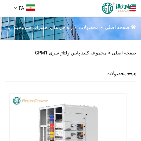
FA
مجموعه کلید پایین ولتاژ سری GPM1
صفحه اصلی
>
محصولات
>
راه حل های تجهیزات سوئیچینگ ولتاژ پایین
محصولات
جستجو
صفحه اصلی >
مجموعه کلید پایین ولتاژ سری GPM1
اخبار
همه محصولات
دربارهٔ ما
راه‌حل‌ها
دانلود
تماس با ما