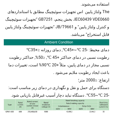
استفاده می‌شوند.
The
تجهیزات سوئیچینگ مطابق با استانداردهای
ولتاژ پایین
اس
IEC60439 VDE0660، بخش پنجم، GB7251 "تجهیزات سوئیچینگ
و کنترل ولتاژ پایین" و JB/T9661 "تجهیزات سوئیچینگ ولتاژ پایین
قابل استخراج" می‌باشد.
دمای محیط: -25
~+45
, دمای روزانه
+35
℃
≤
℃
℃
رطوبت نسبی در دمای حداکثر +45
,
50%, حداکثر رطوبت
≤
℃
نسبی مجاز در دمای پایین، مثلاً +20
90% است، تغییرات دما
℃
باعث ایجاد رطوبت ملایم می‌شود
.
ارتفاع:
2000 متر؛
≤
دستگاه برای حمل و نقل و نگهداری در دمای زیر مناسب است:
-25
~55
. دستگاه نباید دچار آسیب غیرقابل بازیابی شود.
℃
℃