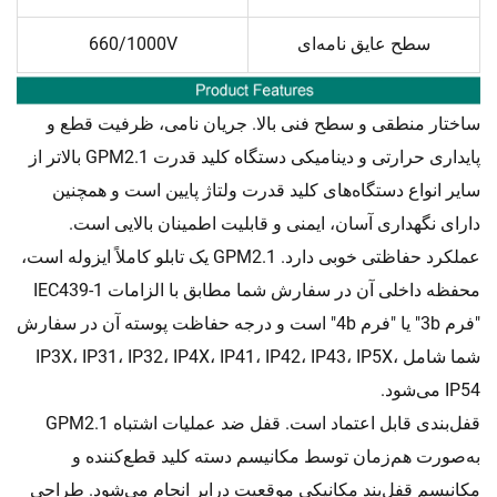
سطح عایق نامه‌ای
660/1000V
ساختار منطقی و سطح فنی بالا. جریان نامی، ظرفیت قطع و
پایداری حرارتی و دینامیکی دستگاه کلید قدرت GPM2.1 بالاتر از
سایر انواع دستگاه‌های کلید قدرت ولتاژ پایین است و همچنین
دارای نگهداری آسان، ایمنی و قابلیت اطمینان بالایی است.
عملکرد حفاظتی خوبی دارد. GPM2.1 یک تابلو کاملاً ایزوله است،
محفظه داخلی آن در سفارش شما مطابق با الزامات IEC439-1
"فرم 3b" یا "فرم 4b" است و درجه حفاظت پوسته آن در سفارش
شما شامل IP3X، IP31، IP32، IP4X، IP41، IP42، IP43، IP5X،
IP54 می‌شود.
قفل‌بندی قابل اعتماد است. قفل ضد عملیات اشتباه GPM2.1
به‌صورت هم‌زمان توسط مکانیسم دسته کلید قطع‌کننده و
مکانیسم قفل‌بند مکانیکی موقعیت درایر انجام می‌شود. طراحی