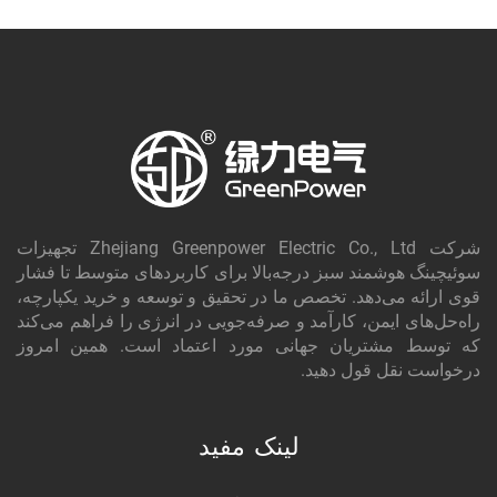
شرکت Zhejiang Greenpower Electric Co., Ltd تجهیزات
سوئیچینگ هوشمند سبز درجه‌بالا برای کاربردهای متوسط تا فشار
قوی ارائه می‌دهد. تخصص ما در تحقیق و توسعه و خرید یکپارچه،
راه‌حل‌های ایمن، کارآمد و صرفه‌جویی در انرژی را فراهم می‌کند
که توسط مشتریان جهانی مورد اعتماد است. همین امروز
درخواست نقل قول دهید.
لینک مفید