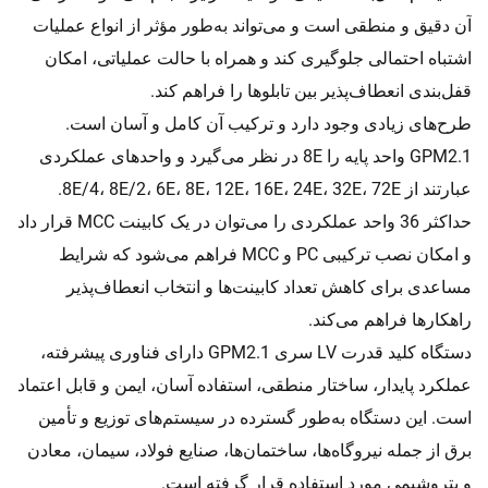
آن دقیق و منطقی است و می‌تواند به‌طور مؤثر از انواع عملیات
اشتباه احتمالی جلوگیری کند و همراه با حالت عملیاتی، امکان
قفل‌بندی انعطاف‌پذیر بین تابلوها را فراهم کند.
طرح‌های زیادی وجود دارد و ترکیب آن کامل و آسان است.
GPM2.1 واحد پایه را 8E در نظر می‌گیرد و واحدهای عملکردی
عبارتند از 8E/4، 8E/2، 6E، 8E، 12E، 16E، 24E، 32E، 72E.
حداکثر 36 واحد عملکردی را می‌توان در یک کابینت MCC قرار داد
و امکان نصب ترکیبی PC و MCC فراهم می‌شود که شرایط
مساعدی برای کاهش تعداد کابینت‌ها و انتخاب انعطاف‌پذیر
راهکارها فراهم می‌کند.
دستگاه کلید قدرت LV سری GPM2.1 دارای فناوری پیشرفته،
عملکرد پایدار، ساختار منطقی، استفاده آسان، ایمن و قابل اعتماد
است. این دستگاه به‌طور گسترده در سیستم‌های توزیع و تأمین
برق از جمله نیروگاه‌ها، ساختمان‌ها، صنایع فولاد، سیمان، معادن
و پتروشیمی مورد استفاده قرار گرفته است.