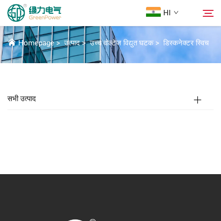
HI
डिस्कनेक्टर स्विच
Homepage
>
उत्पाद
>
उच्च वोल्टेज विद्युत घटक
>
डिस्कनेक्टर स्विच
उत्पाद
खोजें
News
सभी उत्पाद
हमारे बारे में
समाधान
Download
हमसे संपर्क करें