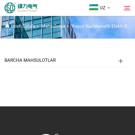
UZ
AJRATUVCHI UGURLOVCHI
Bosh Sahifa
>
Mahsulotlar
>
Yuqori Kuchlanishli Elektr Komponentlari
Mahsulotlar
Qidirish
Yangiliklar
BARCHA MAHSULOTLAR
Biz Haqidida
Yechimlar
Yuklab Olish
Biz bilan bog'lanish