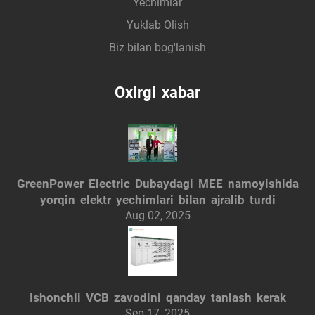
Yechimlar
Yuklab Olish
Biz bilan bog'lanish
Oxirgi xabar
GreenPower Electric Dubaydagi MEE namoyishida
yorqin elektr yechimlari bilan ajralib turdi
Aug 02, 2025
Ishonchli VCB zavodini qanday tanlash kerak
Sep 17, 2025