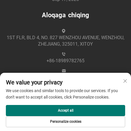
Aloqaga chiqing
1ST FLR, BLD 4, NO. 827 WENZHOU AVENUE, WENZHOU,
ZHEJIANG, 325011, XITOY
+86-18989782765
[email protected]
We value your privacy
We use cookies and similar tools to provide our services. If you
don't want to accept all cookies, click Personalize cookies.
Accept all
Mualliflik huquqi © 2025 Zhejiang Greenpower Electric Co.,
Personalize cookies
Ltd -
Maxfiylik siyosati