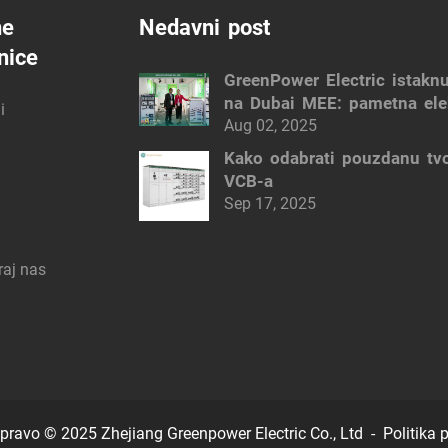
ne
Nedavni post
nice
GreenPower Electric istakn
na Dubai MEE: pametna ele
i
rješenja
Aug 02, 2025
Kako odabrati pouzdanu tv
VCB-a
Sep 17, 2025
raj nas
pravo © 2025 Zhejiang Greenpower Electric Co., Ltd -
Politika 