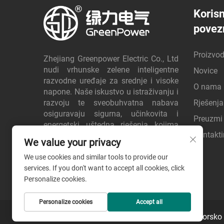
Koris
povez
Proizvod
Zhejiang Greenpower Electric Co., Ltd
nudi vrhunske zelene inteligentne
Novice
razvodne uređaje za srednje i visoke
O nama
napone. Naše iskustvo u istraživanju i
razvoju te sveobuhvatna nabava
Rješenja
osiguravaju sigurna, učinkovita i
Preuzmi
energetski uštedna rješenja kojima
Kontakti
globalni klijenti vjeruju. Zatražite
We value your privacy
ponudu već danas.
We use cookies and similar tools to provide our
services. If you don't want to accept all cookies, click
Personalize cookies.
Personalize cookies
Accept all
Autorsko 