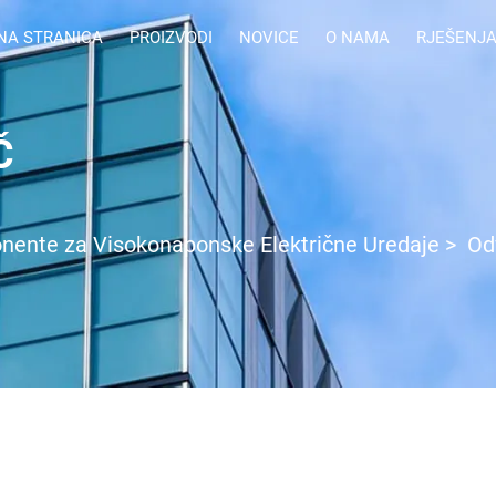
NA STRANICA
PROIZVODI
NOVICE
O NAMA
RJEŠENJ
Č
ente za Visokonaponske Električne Uredaje
>
Od