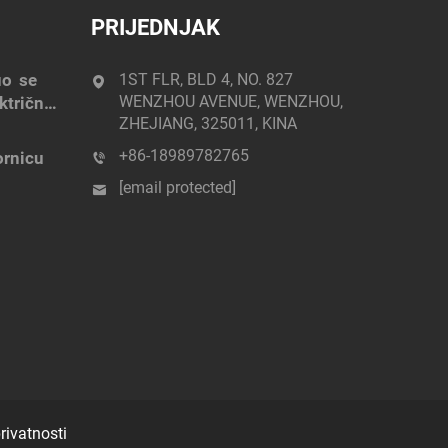
PRIJEDNJAK
uo se
1ST FLR, BLD 4, NO. 827
WENZHOU AVENUE, WENZHOU,
ktrična
ZHEJIANG, 325011, KINA
+86-18989782765
ornicu
[email protected]
privatnosti