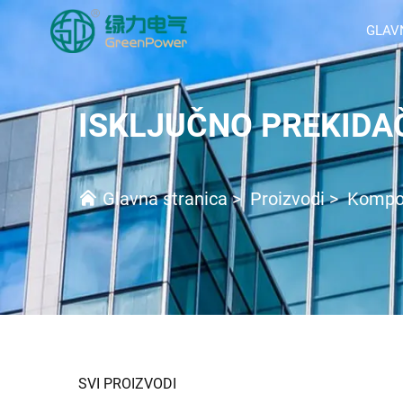
GLAV
ISKLJUČNO PREKIDA
Glavna stranica
>
Proizvodi
>
Kompon
SVI PROIZVODI