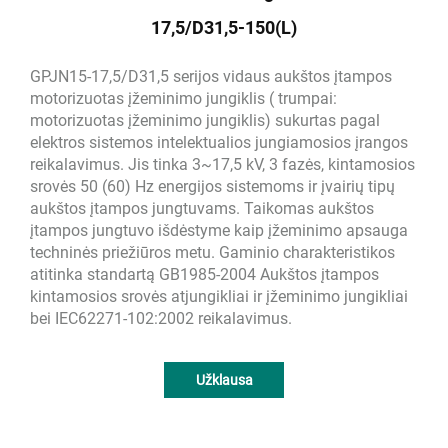
17,5/D31,5-150(L)
GPJN15-17,5/D31,5 serijos vidaus aukštos įtampos
motorizuotas įžeminimo jungiklis ( trumpai:
motorizuotas įžeminimo jungiklis) sukurtas pagal
elektros sistemos intelektualios jungiamosios įrangos
reikalavimus. Jis tinka 3~17,5 kV, 3 fazės, kintamosios
srovės 50 (60) Hz energijos sistemoms ir įvairių tipų
aukštos įtampos jungtuvams. Taikomas aukštos
įtampos jungtuvo išdėstyme kaip įžeminimo apsauga
techninės priežiūros metu. Gaminio charakteristikos
atitinka standartą GB1985-2004 Aukštos įtampos
kintamosios srovės atjungikliai ir įžeminimo jungikliai
bei IEC62271-102:2002 reikalavimus.
Užklausa