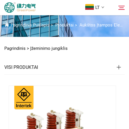
LT
ĮŽEMINIMO JUNGIKLIS
Pagrindinis Puslapis
>
Produktai
>
Aukštos Įtampos Elektros Komponentai
Produktai
Paieška
Pagrindinis >
Įžeminimo jungiklis
Naujienos
VISI PRODUKTAI
Apie Mūsų
Sprendimai
Atsisiųsti
Susisiekite Su Mumis