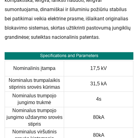
kompaktiška, lengva, lanksti naudoti, lengvai
sumontuojama, dinamiškai ir šiluminiu požiūriu stabilus
bei patikimai veikia elektrine prasme, išlaikant originalias
blokavimo sistemas, skirtas užtikrinti pastovumą jungiklių
grandinėse; suteiktas nacionalinis patentas.
Nominalinis įtampa
17,5 kV
Nominalus trumpalaikis
31,5 kA
stiprinis srovės kūrimas
Nominalus trumpojo
4s
jungimo trukmė
Nominalus trumpojo
jungimo uždarymo srovės
80kA
stipris
Nominalus viršutinis
80kA