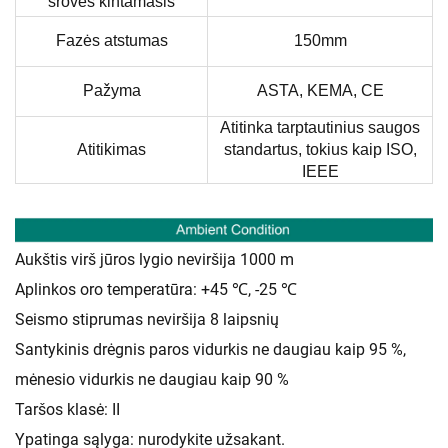
srovės kintamasis
Fazės atstumas
150mm
Pažyma
ASTA, KEMA, CE
Atitinka tarptautinius saugos
Atitikimas
standartus, tokius kaip ISO,
IEEE
Aukštis virš jūros lygio neviršija 1000 m
Aplinkos oro temperatūra: +45 ℃, -25 ℃
Seismo stiprumas neviršija 8 laipsnių
Santykinis drėgnis paros vidurkis ne daugiau kaip 95 %,
mėnesio vidurkis ne daugiau kaip 90 %
Taršos klasė: II
Ypatinga sąlyga: nurodykite užsakant.