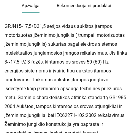
Apžvalga
Rekomenduojami produktai
GPJN15-17,5/D31,5 serijos vidaus aukštos įtampos
motorizuotas įžeminimo jungiklis ( trumpai: motorizuotas
įžeminimo jungiklis) sukurtas pagal elektros sistemos
intelektualios jungiamosios įrangos reikalavimus. Jis tinka
3~17,5 kV, 3 fazės, kintamosios srovės 50 (60) Hz
energijos sistemoms ir įvairių tipų aukštos įtampos
jungtuvams. Taikomas aukštos įtampos jungtuvo
išdėstyme kaip įžeminimo apsauga techninės priežiūros
metu. Gaminio charakteristikos atitinka standartą GB1985-
2004 Aukštos įtampos kintamosios srovės atjungikliai ir
įžeminimo jungikliai bei IEC62271-102:2002 reikalavimus.
Žeminimo jungiklio konstrukcija yra paprasta ir