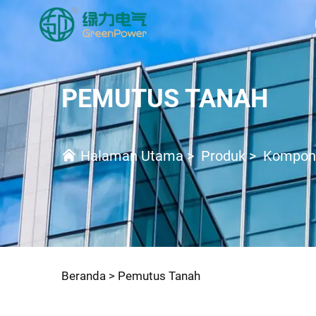
PEMUTUS TANAH
Halaman Utama
>
Produk
>
Kompone
Beranda >
Pemutus Tanah