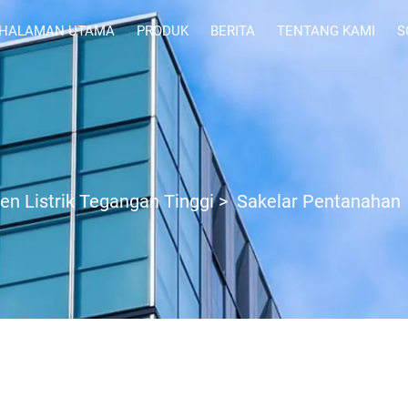
HALAMAN UTAMA
PRODUK
BERITA
TENTANG KAMI
S
n Listrik Tegangan Tinggi
>
Sakelar Pentanahan