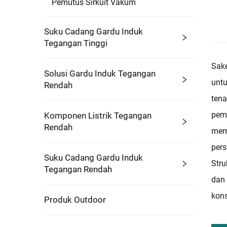
Pemutus Sirkuit Vakum
Suku Cadang Gardu Induk
Tegangan Tinggi
Sake
Solusi Gardu Induk Tegangan
untu
Rendah
tena
pema
Komponen Listrik Tegangan
Rendah
meme
pers
Suku Cadang Gardu Induk
Stru
Tegangan Rendah
dan 
kons
Produk Outdoor