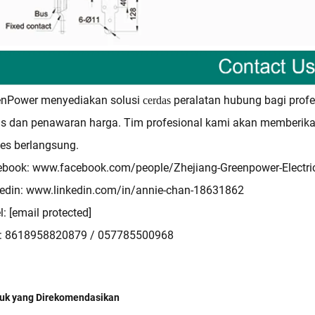
enPower menyediakan solusi
peralatan hubung bagi profe
cerdas
is dan penawaran harga. Tim profesional kami akan memberik
es berlangsung.
ebook:
www.facebook.com/people/Zhejiang-Greenpower-Electr
edin:
www.linkedin.com/in/annie-chan-18631862
l:
[email protected]
p: 8618958820879 / 057785500968
uk yang Direkomendasikan