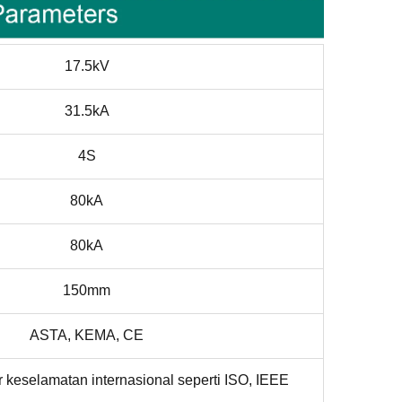
17.5kV
31.5kA
4S
80kA
80kA
150mm
ASTA, KEMA, CE
keselamatan internasional seperti ISO, IEEE