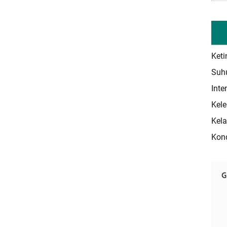
Keti
Suhu
Inte
Kele
Kela
Kond