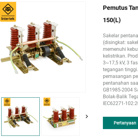
Pemutus Tan
150(L)
Sakelar pentana
(disingkat: sak
memenuhi kebut
kelistrikan. Pr
3~17,5 kV, 3 fas
tegangan tinggi
pemasangan pera
pentanahan saa
GB1985-2004 Sa
Bolak-Balik Teg
IEC62271-102:2
Pertanyaan