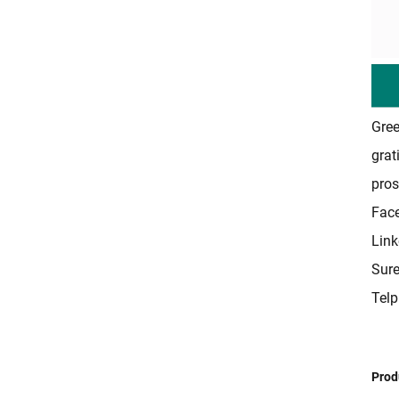
Gre
grat
pros
Fac
Link
Sure
Tel
Prod