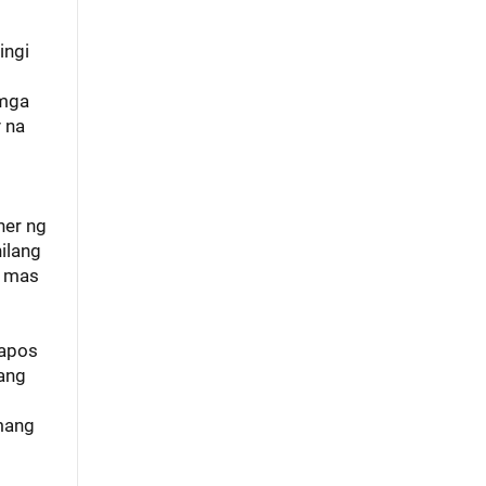
ingi
 mga
 na
ner ng
ilang
y mas
tapos
 ang
mang