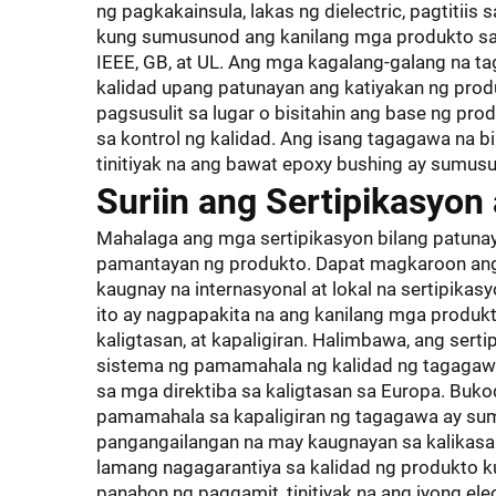
ng pagkakainsula, lakas ng dielectric, pagtitiis
kung sumusunod ang kanilang mga produkto sa
IEEE, GB, at UL. Ang mga kagalang-galang na ta
kalidad upang patunayan ang katiyakan ng prod
pagsusulit sa lugar o bisitahin ang base ng p
sa kontrol ng kalidad. Ang isang tagagawa na bin
tinitiyak na ang bawat epoxy bushing ay sumu
Suriin ang Sertipikasyon
Mahalaga ang mga sertipikasyon bilang patunay
pamantayan ng produkto. Dapat magkaroon an
kaugnay na internasyonal at lokal na sertipikas
ito ay nagpapakita na ang kanilang mga produk
kaligtasan, at kapaligiran. Halimbawa, ang ser
sistema ng pamamahala ng kalidad ng tagagawa
sa mga direktiba sa kaligtasan sa Europa. Buko
pamamahala sa kapaligiran ng tagagawa ay sum
pangangailangan na may kaugnayan sa kalikasa
lamang nagagarantiya sa kalidad ng produkto 
panahon ng paggamit, tinitiyak na ang iyong ele