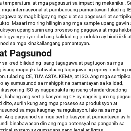
 sa temperatura, at mga pagsusuri sa impact ng mekanikal. Su
 mga internasyonal at pambansang pamantayan tulad ng IE
gagawa ay magbibigay ng mga ulat sa pagsusuri at sertipik
ukto. Maaari mo ring hilingin ang mga sample upang gawin
roduksyon upang suriin ang proseso ng paggawa at mga hak
ibigyang-priyoridad ang kalidad ng produkto ay hindi iikli a
sunod sa mga kinakailangang pamantayan.
 at Pagsunod
 sa kredibilidad ng isang tagagawa at pagtugon sa mga
g isang mapagkakatiwalaang tagagawa ng epoxy bushing 
yon, tulad ng CE, TÜV, ASTA, KEMA, at ISO. Ang mga sertipik
to ay sumusunod sa mahigpit na pamantayan sa kalidad,
tipikasyon ng ISO ay nagpapakita ng isang standardisadong
, habang ang sertipikasyon ng CE ay nagsisiguro ng pags
d dito, suriin kung ang mga proseso sa produksyon at
usunod sa mga kaugnay na regulasyon, lalo na sa mga
n. Ang pagsunod sa mga sertipikasyon at pamantayan ay hi
kundi binabawasan din ang mga potensyal na panganib sa
ctrical system ay gumagana nang legal at ligtas.