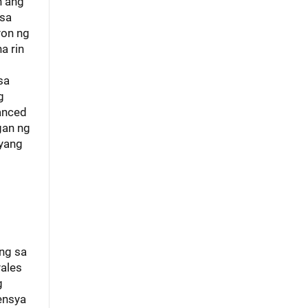
n ang
 sa
yon ng
a rin
sa
g
anced
gan ng
dyang
ng sa
ales
g
ensya