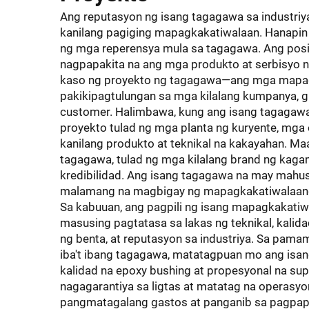
Ang reputasyon ng isang tagagawa sa industriy
kanilang pagiging mapagkakatiwalaan. Hanapin
ng mga reperensya mula sa tagagawa. Ang posit
nagpapakita na ang mga produkto at serbisyo 
kaso ng proyekto ng tagagawa—ang mga mapa
pakikipagtulungan sa mga kilalang kumpanya, gr
customer. Halimbawa, kung ang isang tagagawa
proyekto tulad ng mga planta ng kuryente, mga oi
kanilang produkto at teknikal na kakayahan. M
tagagawa, tulad ng mga kilalang brand ng kagam
kredibilidad. Ang isang tagagawa na may mahu
malamang na magbigay ng mapagkakatiwalaang
Sa kabuuan, ang pagpili ng isang mapagkakati
masusing pagtatasa sa lakas ng teknikal, kalid
ng benta, at reputasyon sa industriya. Sa pam
iba't ibang tagagawa, matatagpuan mo ang isa
kalidad na epoxy bushing at propesyonal na su
nagagarantiya sa ligtas at matatag na operasyo
pangmatagalang gastos at panganib sa pagpapan