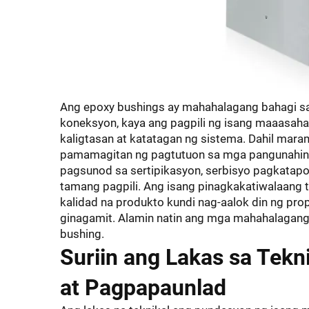
Ang epoxy bushings ay mahahalagang bahagi sa
koneksyon, kaya ang pagpili ng isang maaasah
kaligtasan at katatagan ng sistema. Dahil mar
pamamagitan ng pagtutuon sa mga pangunahing a
pagsunod sa sertipikasyon, serbisyo pagkatapo
tamang pagpili. Ang isang pinagkakatiwalaang 
kalidad na produkto kundi nag-aalok din ng p
ginagamit. Alamin natin ang mga mahahalagang
bushing.
Suriin ang Lakas sa Tekn
at Pagpapaunlad