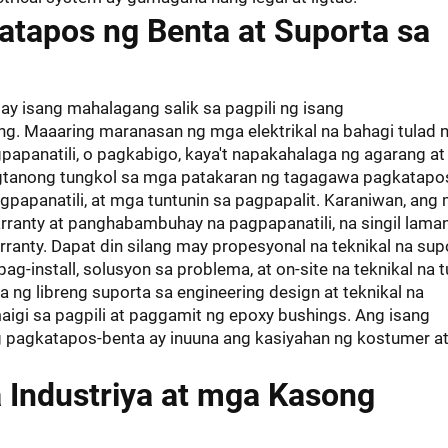
atapos ng Benta at Suporta sa
 isang mahalagang salik sa pagpili ng isang
. Maaaring maranasan ng mga elektrikal na bahagi tulad 
papanatili, o pagkabigo, kaya't napakahalaga ng agarang at
gtanong tungkol sa mga patakaran ng tagagawa pagkatapo
agpapanatili, at mga tuntunin sa pagpapalit. Karaniwan, ang
rranty at panghabambuhay na pagpapanatili, na singil lama
anty. Dapat din silang may propesyonal na teknikal na sup
g-install, solusyon sa problema, at on-site na teknikal na t
 ng libreng suporta sa engineering design at teknikal na
i sa pagpili at paggamit ng epoxy bushings. Ang isang
 pagkatapos-benta ay inuuna ang kasiyahan ng kostumer a
 Industriya at mga Kasong