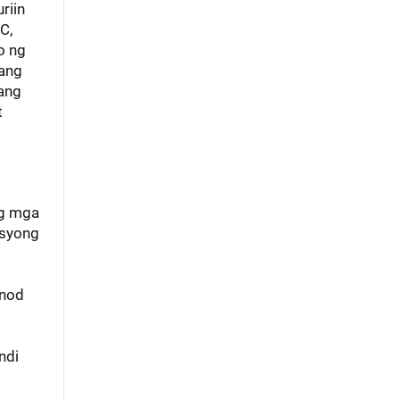
riin
C,
o ng
 ang
bang
t
ng mga
asyong
unod
ndi