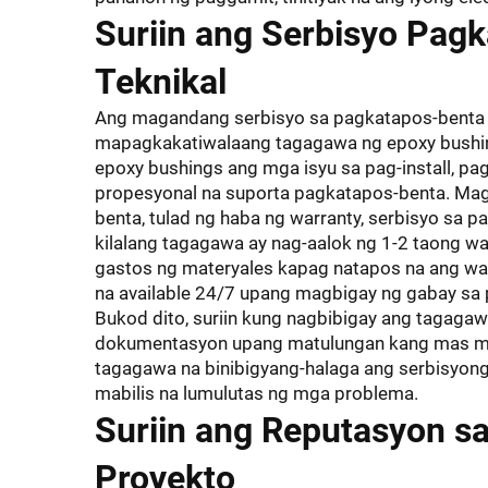
Suriin ang Serbisyo Pagk
Teknikal
Ang magandang serbisyo sa pagkatapos-benta ay
mapagkakatiwalaang tagagawa ng epoxy bushing
epoxy bushings ang mga isyu sa pag-install, pag
propesyonal na suporta pagkatapos-benta. Ma
benta, tulad ng haba ng warranty, serbisyo sa p
kilalang tagagawa ay nag-aalok ng 1-2 taong wa
gastos ng materyales kapag natapos na ang warr
na available 24/7 upang magbigay ng gabay sa pa
Bukod dito, suriin kung nagbibigay ang tagagawa
dokumentasyon upang matulungan kang mas maig
tagagawa na binibigyang-halaga ang serbisyong
mabilis na lumulutas ng mga problema.
Suriin ang Reputasyon sa
Proyekto