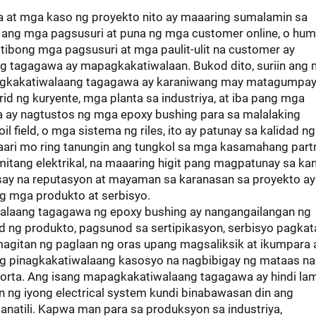
a at mga kaso ng proyekto nito ay maaaring sumalamin sa
 ang mga pagsusuri at puna ng mga customer online, o hum
ibong mga pagsusuri at mga paulit-ulit na customer ay
ng tagagawa ay mapagkakatiwalaan. Bukod dito, suriin ang
gkakatiwalaang tagagawa ay karaniwang may matagumpay
id ng kuryente, mga planta sa industriya, at iba pang mga
 ay nagtustos ng mga epoxy bushing para sa malalaking
l field, o mga sistema ng riles, ito ay patunay sa kalidad ng
aaari mo ring tanungin ang tungkol sa mga kasamahang part
itang elektrikal, na maaaring higit pang magpatunay sa kan
say na reputasyon at mayaman sa karanasan sa proyekto a
 mga produkto at serbisyo.
walaang tagagawa ng epoxy bushing ay nangangailangan ng
ad ng produkto, pagsunod sa sertipikasyon, serbisyo pagka
amagitan ng paglaan ng oras upang magsaliksik at ikumpara
ng pinagkakatiwalaang kasosyo na nagbibigay ng mataas na
porta. Ang isang mapagkakatiwalaang tagagawa ay hindi la
n ng iyong electrical system kundi binabawasan din ang
atili. Kapwa man para sa produksyon sa industriya,