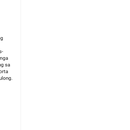
ng
s-
 mga
ng sa
orta
ulong.
t