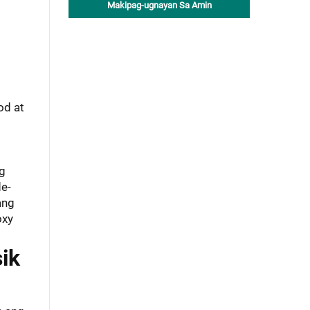
Makipag-ugnayan Sa Amin
od at
ng
de-
ang
oxy
ik