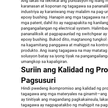
Ang lakas na teknikal ang pundasyon ng isang 
karanasan at koponan ng tagagawa sa pananal
industriya ay karaniwang may malalim na pag-u
epoxy bushing. Hanapin ang mga tagagawa na ma
mga patent, dahil ito ay nagpapakita ng kanil
pangangailangan ng electrical system. Halimba
pananaliksik at pagpapaunlad ng switchgear a
epoxy bushing. Bukod dito, magtanong tungkol
na kagamitang panggawa at mahigpit na kontrol
produkto. Ang isang tagagawa na may matatag 
solusyon batay sa iyong tiyak na pangangailang
umangkop sa kapaligiran.
Suriin ang Kalidad ng P
Pagsusuri
Hindi pwedeng ikompromiso ang kalidad ng pro
tagagawa ang mga materyales na ginamit—ang m
ay tinitiyak ang magandang pagkakainsula, lak
tagagawa ay nagpapatakbo ng mahigpit na pagsu