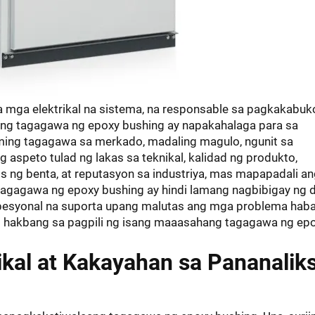
 mga elektrikal na sistema, na responsable sa pagkakabuk
ang tagagawa ng epoxy bushing ay napakahalaga para sa
aming tagagawa sa merkado, madaling magulo, ngunit sa
speto tulad ng lakas sa teknikal, kalidad ng produkto,
s ng benta, at reputasyon sa industriya, mas mapapadali a
tagagawa ng epoxy bushing ay hindi lamang nagbibigay ng 
ropesyonal na suporta upang malutas ang mga problema hab
 hakbang sa pagpili ng isang maaasahang tagagawa ng ep
ikal at Kakayahan sa Pananaliks