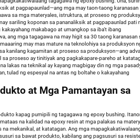
mapagkakatiwalaang tagagawa ng epoxy bushing. Una, surii
iksik at pagpapaunlad—ang mga may taon-taong karanasan
nawa sa mga materyales, istruktura, at proseso ng produks
y sariling koponan sa pananaliksik at pagpapaunlad pati n
ang kakayahang makabago at umangkop sa iba't ibang
wa, ang mga tagagawa na may higit sa 30 taong karanasan 
y maaaring may mas mature na teknolohiya sa produksyon n
 sa kanilang kagamitan at proseso sa produksyon—ang adv
 sa proseso ay tinitiyak ang pagkakapare-pareho at katata
na lakas na teknikal ay kayang magbigay din ng mga pasa
an, tulad ng espesyal na antas ng boltahe o kakayahang
rodukto at Mga Pamantayan sa
dukto kapag pumipili ng tagagawa ng epoxy bushing. Itano
ataas na kalidad na epoxy resin at mga palakas na matery
as na mekanikal, at katatagan. Ang mga mapagkakatiwalaan
suri sa bawat produkto, kabilang ang pagsusuri sa resist