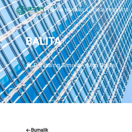
PAHINA NG SIMULA
MGA PRODUKTO
BALITA
Pahina ng Simula
>
Mga Balita
Bumalik