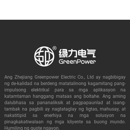
Ang Zhejiang Greenpower Electric Co., Ltd ay nagbibigay
ng de-kalidad na berdeng matatalinong kagamitang pang-
impulsong elektrikal para sa mga aplikasyon na
katamtaman hanggang mataas ang boltahe. Ang aming
dalubhasa sa pananaliksik at pagpapaunlad at isang-
tambak na pagbili ay nagtataglay ng ligtas, mahusay, at
nakatitipid sa enerhiya na mga solusyon na
pinagkakatiwalaan ng mga kliyente sa buong mundo.
Humiling ng quote ngayon.