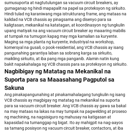
sumusuporta at nagtutulungan sa vacuum circuit breakers, ay
gumaganap ng hindi mapapalit na papel sa proteksyon ng sirkuito.
Hindi tulad ng karaniwang mga istrukturang frame, ang mataas na
kalidad na VCB chassis ay pinagsama ang disenyo para sa
kaligtasan, mekanikal na katatagan, at koordinasyon ng tungkulin
upang matiyak na ang vacuum circuit breaker ay maaaring mabilis
at tumpak na tumugon kapag may mga kamalian sa kuryente.
Maging sa mga planta ng kuryente, industriyal na workshop,
komersyal na gusali, o pook-residential, ang VCB chassis ay isang
pangunahing garantiya laban sa sobrang karga sa sirkuito,
maikling sirkuito, at iba pang mga panganib. Alamin natin kung
bakit napakahalaga ng VCB chassis para sa proteksyon ng sirkuito.
Nagbibigay ng Matatag na Mekanikal na
Suporta para sa Maaasahang Pagputol sa
Sakuna
Ang pinakapangunahing at pinakamahalagang tungkulin ng isang
VCB chassis ay magbigay ng matatag na mekanikal na suporta
para sa vacuum circuit breaker. Ang VCB chassis ay gawa sa bakal
na may mataas na lakas na may tumpak na pagwelding at proseso
ng machining, na nagsisiguro ng mahusay na katigasan at
kapasidad na tumanggap ng bigat. Ito ay mahigpit na nag-aayos
sa tamang posisyon ng vacuum circuit breaker, contactors, at iba