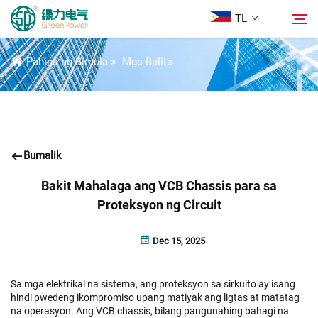
TL
BALITA
Pahina ng Simula
>
Mga Balita
Mga Produkto
Hanapin
Mga Balita
Bumalik
Tungkol Sa Amin
Bakit Mahalaga ang VCB Chassis para sa
Proteksyon ng Circuit
Mga Solusyon
Dec 15, 2025
Ilagay
Sa mga elektrikal na sistema, ang proteksyon sa sirkuito ay isang
hindi pwedeng ikompromiso upang matiyak ang ligtas at matatag
Makipag-ugnayan sa Amin
na operasyon. Ang VCB chassis, bilang pangunahing bahagi na