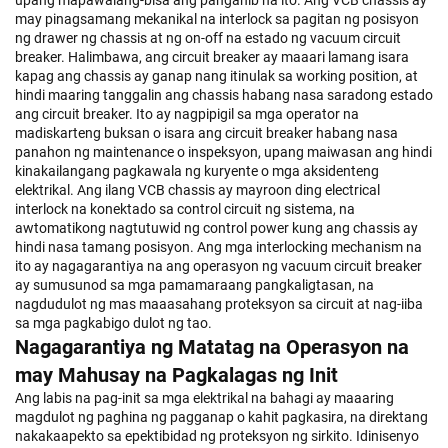
upang mapawalang-bisa ang panganib na ito. Ang VCB chassis ay
may pinagsamang mekanikal na interlock sa pagitan ng posisyon
ng drawer ng chassis at ng on-off na estado ng vacuum circuit
breaker. Halimbawa, ang circuit breaker ay maaari lamang isara
kapag ang chassis ay ganap nang itinulak sa working position, at
hindi maaring tanggalin ang chassis habang nasa saradong estado
ang circuit breaker. Ito ay nagpipigil sa mga operator na
madiskarteng buksan o isara ang circuit breaker habang nasa
panahon ng maintenance o inspeksyon, upang maiwasan ang hindi
kinakailangang pagkawala ng kuryente o mga aksidenteng
elektrikal. Ang ilang VCB chassis ay mayroon ding electrical
interlock na konektado sa control circuit ng sistema, na
awtomatikong nagtutuwid ng control power kung ang chassis ay
hindi nasa tamang posisyon. Ang mga interlocking mechanism na
ito ay nagagarantiya na ang operasyon ng vacuum circuit breaker
ay sumusunod sa mga pamamaraang pangkaligtasan, na
nagdudulot ng mas maaasahang proteksyon sa circuit at nag-iiba
sa mga pagkabigo dulot ng tao.
Nagagarantiya ng Matatag na Operasyon na
may Mahusay na Pagkalagas ng Init
Ang labis na pag-init sa mga elektrikal na bahagi ay maaaring
magdulot ng paghina ng pagganap o kahit pagkasira, na direktang
nakakaapekto sa epektibidad ng proteksyon ng sirkito. Idinisenyo