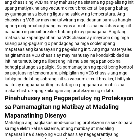
ang chassis ng VCB na may mahusay na sistema ng pag-alis ng init
upang matiyak na ang vacuum circuit breaker at iba pang bahagi
ay gumagana sa loob ng ligtas na saklaw ng temperatura. Ang
chassis ng VCB ay may makatwirang mga daanan para sa hangin
upang maipamahagi nang maayos at mabilis na mailabas ang init
na nabuo ng circuit breaker habang ito ay gumagana. Ang ilang
mataas na kapangyarihan na VCB chassis ay mayroon ding mga
sirang pang-paglamig o pandagdag na mga cooler upang
mapataas ang kahusayan ng pag-alis ng init. Ang mga materyales
na ginamit sa VCB chassis ay may mahusay na konduktibidad sa
init, na tumutulong na ilipat ang init mula sa mga panloob na
bahagi patungo sa paligid. Sa pamamagitan ng epektibong kontrol
sa pagtaas ng temperatura, pinipigilan ng VCB chassis ang mga
kabiguan dulot ng sobrang init sa vacuum circuit breaker, tinitiyak
na ito ay nagpapanatili ng matatag na pagganap at mabilis na
makarehistro kapag kailangan ang proteksyon ng sirkito.
Pinahuhusay ang Pagpapatuloy ng Proteksyon
sa Pamamagitan ng Matibay at Madaling
Mapanatining Disenyo
Mahalaga ang pagkakasunod-sunod ng proteksyon sa sirkito para
sa mga elektrikal na sistema, at ang matibay at madaling
mapanatili na disenyo ng VCB chassis ay nagagarantiya ng