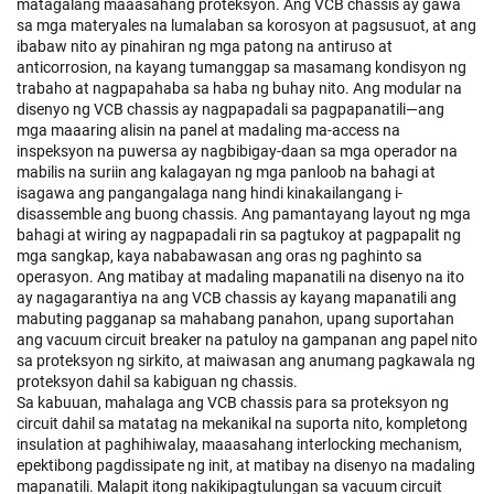
matagalang maaasahang proteksyon. Ang VCB chassis ay gawa
sa mga materyales na lumalaban sa korosyon at pagsusuot, at ang
ibabaw nito ay pinahiran ng mga patong na antiruso at
anticorrosion, na kayang tumanggap sa masamang kondisyon ng
trabaho at nagpapahaba sa haba ng buhay nito. Ang modular na
disenyo ng VCB chassis ay nagpapadali sa pagpapanatili—ang
mga maaaring alisin na panel at madaling ma-access na
inspeksyon na puwersa ay nagbibigay-daan sa mga operador na
mabilis na suriin ang kalagayan ng mga panloob na bahagi at
isagawa ang pangangalaga nang hindi kinakailangang i-
disassemble ang buong chassis. Ang pamantayang layout ng mga
bahagi at wiring ay nagpapadali rin sa pagtukoy at pagpapalit ng
mga sangkap, kaya nababawasan ang oras ng paghinto sa
operasyon. Ang matibay at madaling mapanatili na disenyo na ito
ay nagagarantiya na ang VCB chassis ay kayang mapanatili ang
mabuting pagganap sa mahabang panahon, upang suportahan
ang vacuum circuit breaker na patuloy na gampanan ang papel nito
sa proteksyon ng sirkito, at maiwasan ang anumang pagkawala ng
proteksyon dahil sa kabiguan ng chassis.
Sa kabuuan, mahalaga ang VCB chassis para sa proteksyon ng
circuit dahil sa matatag na mekanikal na suporta nito, kompletong
insulation at paghihiwalay, maaasahang interlocking mechanism,
epektibong pagdissipate ng init, at matibay na disenyo na madaling
mapanatili. Malapit itong nakikipagtulungan sa vacuum circuit