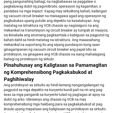
pang pangunahing bahagi, na nagbabawas sa paggalaw o
pagkaluwag dulot ng pagvivibrate, operasyon ng kagamitan, o
panlabas na mga impact. Kapag may sirkulitong kahati, kailangan
ng vacuum circuit breaker na maisagawa agad ang operasyon ng
pagbubukas upang putulin ang depekto na kasalukuyan. Ang
matatag na istraktura ng VCB chassis ay nagsisiguro na ang
mekanikal na transmisyon ng circuit breaker ay tumpak at maayos,
na ikinakaila ang anumang pagkaantala o kabiguan sa pagputol ng
kahati dahil sa hindi matatag na istraktura. Ang maaasahang
mekanikal na suportang ito ang siyang pundasyon kung saan
ginagampanan ng vacuum circuit breaker ang papel nito sa
proteksyon, na ginagawa ang VCB chassis na isang mahalagang
bahagi ng proteksyon ng sirkulo.
Pinahuhusay ang Kaligtasan sa Pamamagitan
ng Komprehensibong Pagkakabukod at
Paghihiwalay
Ang proteksyon sa sirkuito ay hindi lamang nangangailangan ng
pagputol sa mga depekto na kuryente kundi pati na rin ang pag-
iwas sa mga panganib sa kuryente tulad ng pagtagas at apoy na
dulot ng arko. Idinisenyo ang chassis ng VCB na may
komprehensibong mga hakbang para sa pagkakabukod at pag-
iinsula upang mapataas ang kaligtasan ng proteksyon sa sirkuito.