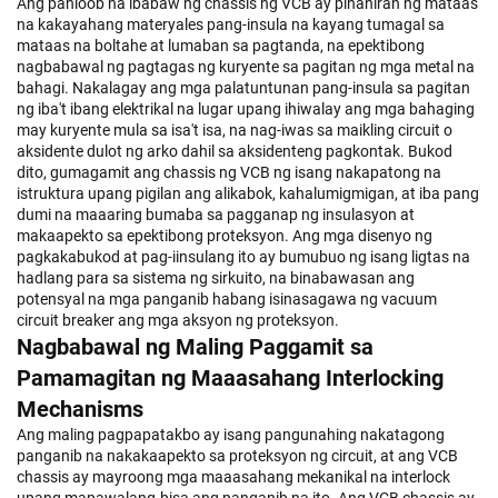
Ang panloob na ibabaw ng chassis ng VCB ay pinahiran ng mataas
na kakayahang materyales pang-insula na kayang tumagal sa
mataas na boltahe at lumaban sa pagtanda, na epektibong
nagbabawal ng pagtagas ng kuryente sa pagitan ng mga metal na
bahagi. Nakalagay ang mga palatuntunan pang-insula sa pagitan
ng iba't ibang elektrikal na lugar upang ihiwalay ang mga bahaging
may kuryente mula sa isa't isa, na nag-iwas sa maikling circuit o
aksidente dulot ng arko dahil sa aksidenteng pagkontak. Bukod
dito, gumagamit ang chassis ng VCB ng isang nakapatong na
istruktura upang pigilan ang alikabok, kahalumigmigan, at iba pang
dumi na maaaring bumaba sa pagganap ng insulasyon at
makaapekto sa epektibong proteksyon. Ang mga disenyo ng
pagkakabukod at pag-iinsulang ito ay bumubuo ng isang ligtas na
hadlang para sa sistema ng sirkuito, na binabawasan ang
potensyal na mga panganib habang isinasagawa ng vacuum
circuit breaker ang mga aksyon ng proteksyon.
Nagbabawal ng Maling Paggamit sa
Pamamagitan ng Maaasahang Interlocking
Mechanisms
Ang maling pagpapatakbo ay isang pangunahing nakatagong
panganib na nakakaapekto sa proteksyon ng circuit, at ang VCB
chassis ay mayroong mga maaasahang mekanikal na interlock