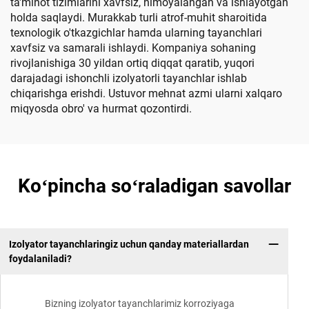
ta'minot tizimlarini xavfsiz, himoyalangan va ishlayotgan
holda saqlaydi. Murakkab turli atrof-muhit sharoitida
texnologik o'tkazgichlar hamda ularning tayanchlari
xavfsiz va samarali ishlaydi. Kompaniya sohaning
rivojlanishiga 30 yildan ortiq diqqat qaratib, yuqori
darajadagi ishonchli izolyatorli tayanchlar ishlab
chiqarishga erishdi. Ustuvor mehnat azmi ularni xalqaro
miqyosda obro' va hurmat qozontirdi.
Koʻpincha soʻraladigan savollar
Izolyator tayanchlaringiz uchun qanday materiallardan
foydalaniladi?
Bizning izolyator tayanchlarimiz korroziyaga