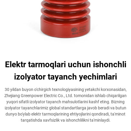
Elektr tarmoqlari uchun ishonchli
izolyator tayanch yechimlari
30 yildan buyon o'chirgich texnologiyasining yetakchi korxonasidan,
Zhejiang Greenpower Electric Co., Ltd. tomonidan ishlab chiqarilgan
yuqori sifatli izolyator tayanch mahsulotlarini kashf eting. Bizning
izolyator tayanchlarimiz global standartlarga javob beradi va butun
dunyo bo'ylab elektr tarmoqlarining ehtiyojlarini qondiradi, ta'minot
tarqatishda xavfsizlik va ishonchlilikni ta'minlaydi.