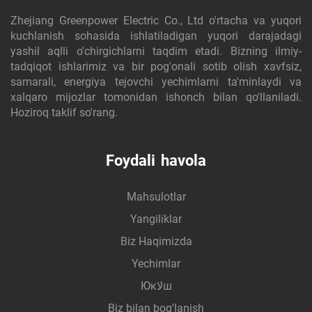
Zhejiang Greenpower Electric Co., Ltd o'rtacha va yuqori
kuchlanish sohasida ishlatiladigan yuqori darajadagi
yashil aqlli o'chirgichlarni taqdim etadi. Bizning ilmiy-
tadqiqot ishlarimiz va bir pog'onali sotib olish xavfsiz,
samarali, energiya tejovchi yechimlarni ta'minlaydi va
xalqaro mijozlar tomonidan ishonch bilan qo'llaniladi.
Hoziroq taklif so'rang.
Foydali havola
Mahsulotlar
Yangiliklar
Biz Haqimizda
Yechimlar
Юкلاш
Biz bilan bog'lanish