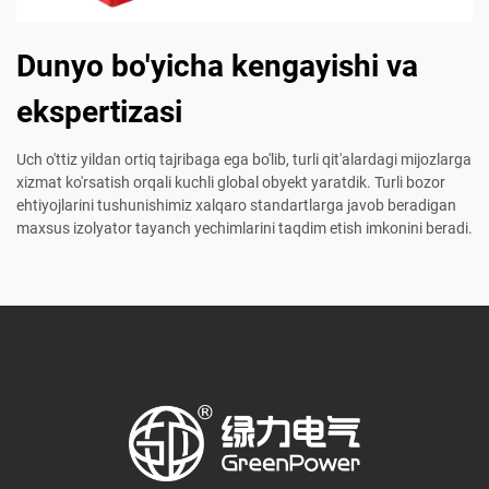
Dunyo bo'yicha kengayishi va
ekspertizasi
Uch o'ttiz yildan ortiq tajribaga ega bo'lib, turli qit'alardagi mijozlarga
xizmat ko'rsatish orqali kuchli global obyekt yaratdik. Turli bozor
ehtiyojlarini tushunishimiz xalqaro standartlarga javob beradigan
maxsus izolyator tayanch yechimlarini taqdim etish imkonini beradi.