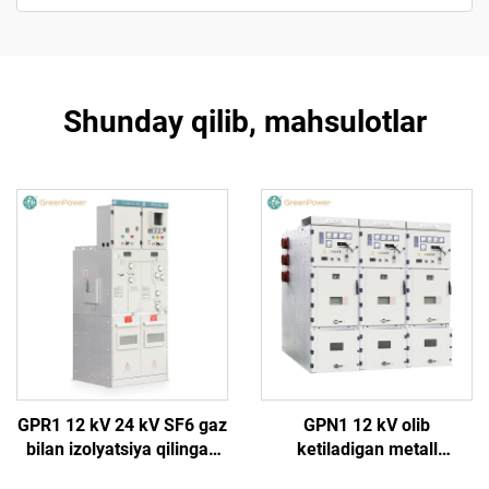
Shunday qilib, mahsulotlar
GPR1 12 kV 24 kV SF6 gaz
GPN1 12 kV olib
bilan izolyatsiya qilingan
ketiladigan metall
halqa bosh birligi
qoplamali yopiq o‘tkazgich