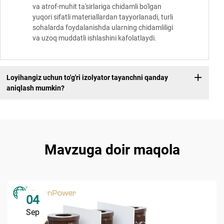
va atrof-muhit ta'sirlariga chidamli bo'lgan
yuqori sifatli materiallardan tayyorlanadi, turli
sohalarda foydalanishda ularning chidamliligi
va uzoq muddatli ishlashini kafolatlaydi.
Loyihangiz uchun to'g'ri izolyator tayanchni qanday
aniqlash mumkin?
Mavzuga doir maqola
04
Sep