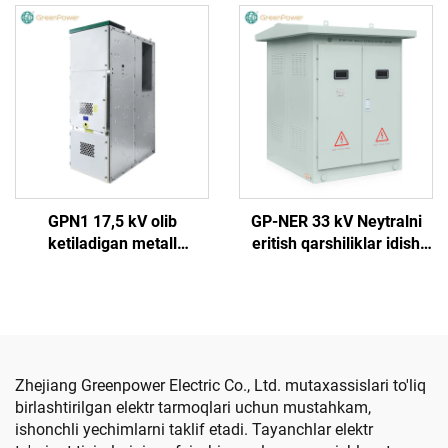
qurilma
GPN1 17,5 kV olib
GP-NER 33 kV Neytralni
ketiladigan metall
eritish qarshiliklar idish
qoplamali yopiq o‘tkazgich
quti
qurilma
Zhejiang Greenpower Electric Co., Ltd. mutaxassislari to'liq
birlashtirilgan elektr tarmoqlari uchun mustahkam,
ishonchli yechimlarni taklif etadi. Tayanchlar elektr