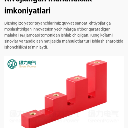
imkoniyatlari
Bizning izolyator tayanchlarimiz quvvat sanoati ehtiyojlariga
moslashtirilgan innovatsion yechimlarga e'tibor qaratadigan
malakali I&I jamoasi tomonidan ishlab chiqilgan. Keng ko'lamli
sinovlar va tasdiqlash natijasida mahsulotlar turli ishlash sharoitida
ishonchlilikni ta'minlaydi.