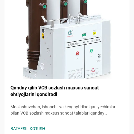
Qanday qilib VCB sozlash maxsus sanoat
ehtiyojlarini qondiradi
Moslashuvchan, ishonchli va kengaytiriladigan yechimlar
bilan VCB sozlash maxsus sanoat talablari qanday
qondirishini o'rganing. Bugun unumdorlikni va xavfsizlikni
oshiring.
BATAFSIL KO'RISH