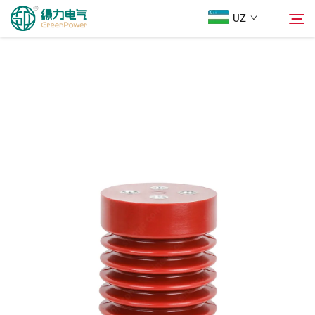
UZ
Mahsulotlar
Qidiruv
Yangiliklar
Biz Haqimizda
Yechimlar
Юкلاш
Biz bilan bog'lanish