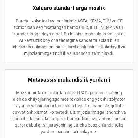
Xalqaro standartlarga moslik
Barcha izolyator tayanchlarimiz ASTA, KEMA, TÜV va CE
tomonidan sertifikatlangan hamda IEC, IEEE, NEMA va UL
standartlariga rioya etadi. Bu bizning mahsulotlarimiz sifat
va xavfsizlik bo'yicha faqatgina sanoat talablari bilan
cheklanib qolmasdan, balki ularni oshirishini kafolatlaydi va
mijozlarimizga tinchlik va ishonchni ta'minlaydi.
Mutaxassis muhandislik yordami
Mazkur mutaxassislardan iborat R&D guruhimiz sizning
alohida ehtiyojlaringizga mos ravishda eng yaxshi izolyator
tayanch yechimlarini tanlashda bepul muhandislik qo'llab-
quvvatlash xizmati ko'rsatadi. Biz mijozlarimizga ishonch va
ishonchlilik asosida barqaror hamkorlikni rivojlantirish uchun
qaror qabul qilish jarayonining barcha bosqichlarida to'liq
yordam berishni ta'minlaymiz.