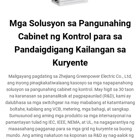
Mga Solusyon sa Pangunahing
Cabinet ng Kontrol para sa
Pandaigdigang Kailangan sa
Kuryente
Maligayang pagdating sa Zhejiang Greenpower Electric Co., Ltd,
ang inyong pinagkakatiwalaang kasosyo sa mga napapanahong
solusyon sa pangunahing cabinet ng kontrol. May higit sa 30 taon
na karanasan sa pananaliksik at pagpapaunlad (R&D), kami ay
dalubhasa sa mga switchgear na may mababang at katamtamang
boltahe, kabilang ang VCB, metering, mga bahagi, at sangkap.
Sumusunod ang aming mga produkto sa mga internasyonal na
pamantayan tulad ng IEC, IEEE, NEMA, at UL, na nagagarantiya ng
maaasahang pagganap para sa mga grid ng kuryente sa buong
mundo. Ang aming nakatuon na koponan sa R&D ay nag-aalok ng