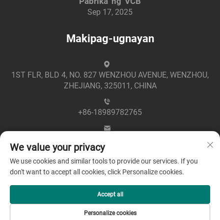
Pabrika ng VCB
Sep 17, 2025
Makipag-ugnayan
1ST FLR, BLD 4, NO. 827 WENZHOU AVENUE, WENZHOU,
ZHEJIANG, 325011, CHINA
+86-18989782765
[email protected]
We value your privacy
We use cookies and similar tools to provide our services. If you
don't want to accept all cookies, click Personalize cookies.
Accept all
Copyright © 2025 by Zhejiang Greenpower Electric Co., Ltd
Personalize cookies
-
Patakaran sa Pagkapribado