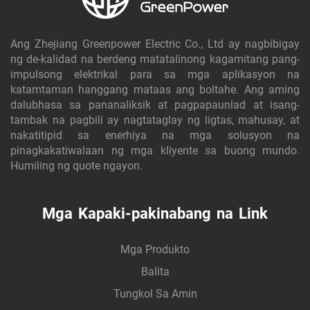
Ang Zhejiang Greenpower Electric Co., Ltd ay nagbibigay
ng de-kalidad na berdeng matatalinong kagamitang pang-
impulsong elektrikal para sa mga aplikasyon na
katamtaman hanggang mataas ang boltahe. Ang aming
dalubhasa sa pananaliksik at pagpapaunlad at isang-
tambak na pagbili ay nagtataglay ng ligtas, mahusay, at
nakatitipid sa enerhiya na mga solusyon na
pinagkakatiwalaan ng mga kliyente sa buong mundo.
Humiling ng quote ngayon.
Mga Kapaki-pakinabang na Link
Mga Produkto
Balita
Tungkol Sa Amin