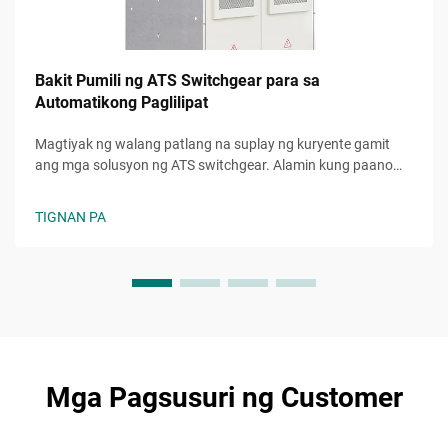
Bakit Pumili ng ATS Switchgear para sa
Automatikong Paglilipat
Magtiyak ng walang patlang na suplay ng kuryente gamit
ang mga solusyon ng ATS switchgear. Alamin kung paano
pinapahusay ng mga automatic transfer switch ang
pagiging maaasahan, kaligtasan, at kahusayan. Matuto pa
TIGNAN PA
ngayon.
Mga Pagsusuri ng Customer