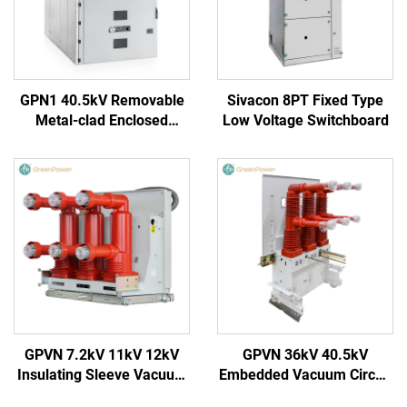
GPN1 40.5kV Removable
Sivacon 8PT Fixed Type
Metal-clad Enclosed
Low Voltage Switchboard
Switchgear
GPVN 7.2kV 11kV 12kV
GPVN 36kV 40.5kV
Insulating Sleeve Vacuum
Embedded Vacuum Circuit
Circuit Breaker
Breaker