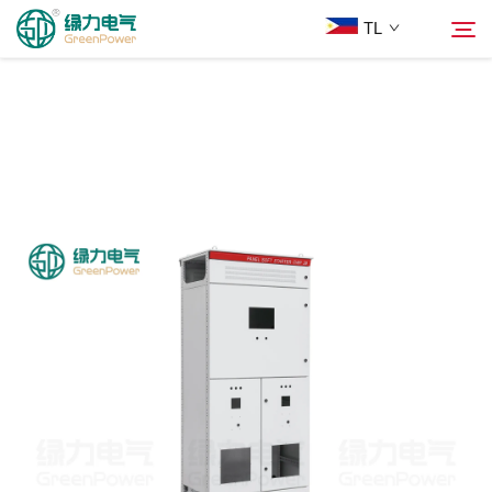
TL
Mga Produkto
Hanapin
Balita
Tungkol Sa Amin
Mga Solusyon
Ilagay
Makipag-ugnayan sa Amin