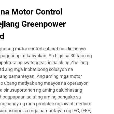
na Motor Control
ejiang Greenpower
td
unang motor control cabinet na idinisenyo
agganap at katiyakan. Sa higit sa 30 taon ng
ktura ng switchgear, iniaalok ng Zhejiang
Ltd ang mga inobatibong solusyon na
gang pamantayan. Ang aming mga motor
enyo upang matiyak ang maayos na operasyon
 na sinusuportahan ng aming dalubhasang
at pagpapaunlad at ng aming pangako sa
ming hanay ng mga produkto ng low at medium
 sumusunod sa mga pamantayan ng IEC, IEEE,