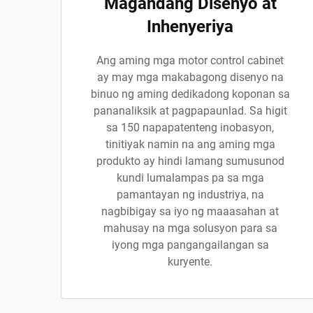
Magandang Disenyo at
Inhenyeriya
Ang aming mga motor control cabinet
ay may mga makabagong disenyo na
binuo ng aming dedikadong koponan sa
pananaliksik at pagpapaunlad. Sa higit
sa 150 napapatenteng inobasyon,
tinitiyak namin na ang aming mga
produkto ay hindi lamang sumusunod
kundi lumalampas pa sa mga
pamantayan ng industriya, na
nagbibigay sa iyo ng maaasahan at
mahusay na mga solusyon para sa
iyong mga pangangailangan sa
kuryente.