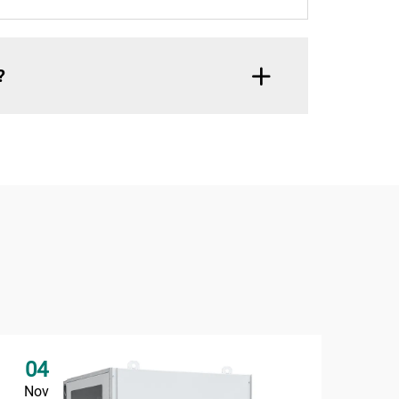
?
04
0
Nov
No