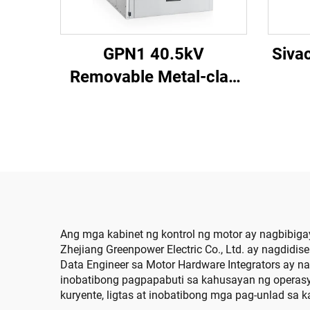
GPN1 40.5kV
Siva
Removable Metal-clad
Enclosed Switchgear
Ang mga kabinet ng kontrol ng motor ay nagbibigay
Zhejiang Greenpower Electric Co., Ltd. ay nagdid
Data Engineer sa Motor Hardware Integrators ay n
inobatibong pagpapabuti sa kahusayan ng operasyo
kuryente, ligtas at inobatibong mga pag-unlad sa