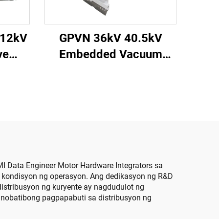
 12kV
GPVN 36kV 40.5kV
ve
Embedded Vacuum
eaker
Circuit Breaker
MI Data Engineer Motor Hardware Integrators sa
ng kondisyon ng operasyon. Ang dedikasyon ng R&D
istribusyon ng kuryente ay nagdudulot ng
inobatibong pagpapabuti sa distribusyon ng