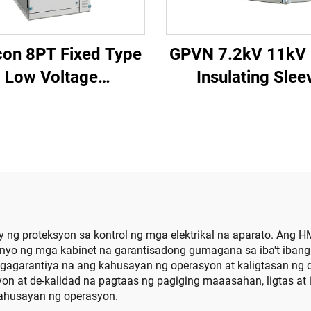
con 8PT Fixed Type
GPVN 7.2kV 11kV
Low Voltage
Insulating Slee
Switchboard
Vacuum Circuit Br
 ng proteksyon sa kontrol ng mga elektrikal na aparato. Ang H
isenyo ng mga kabinet na garantisadong gumagana sa iba't iba
agagarantiya na ang kahusayan ng operasyon at kaligtasan ng d
n at de-kalidad na pagtaas ng pagiging maaasahan, ligtas at 
 kahusayan ng operasyon.