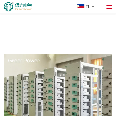
TL
Mga Produkto
Hanapin
Balita
Tungkol Sa Amin
Mga Solusyon
Ilagay
Makipag-ugnayan sa Amin