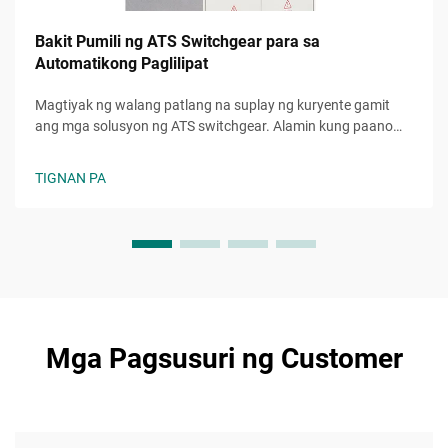
Bakit Pumili ng ATS Switchgear para sa
Automatikong Paglilipat
Magtiyak ng walang patlang na suplay ng kuryente gamit
ang mga solusyon ng ATS switchgear. Alamin kung paano
pinapahusay ng mga automatic transfer switch ang
pagiging maaasahan, kaligtasan, at kahusayan. Matuto pa
TIGNAN PA
ngayon.
Mga Pagsusuri ng Customer