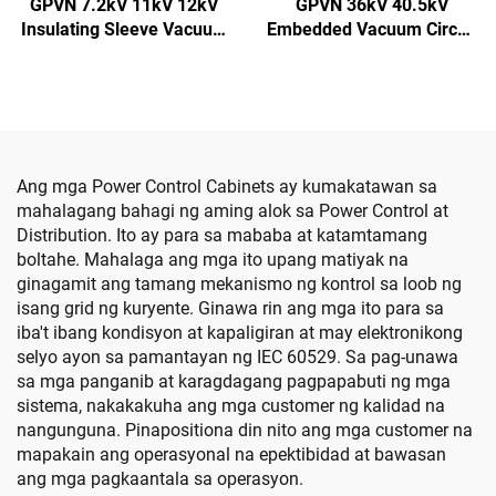
GPVN 7.2kV 11kV 12kV
GPVN 36kV 40.5kV
Insulating Sleeve Vacuum
Embedded Vacuum Circuit
Circuit Breaker
Breaker
Ang mga Power Control Cabinets ay kumakatawan sa
mahalagang bahagi ng aming alok sa Power Control at
Distribution. Ito ay para sa mababa at katamtamang
boltahe. Mahalaga ang mga ito upang matiyak na
ginagamit ang tamang mekanismo ng kontrol sa loob ng
isang grid ng kuryente. Ginawa rin ang mga ito para sa
iba't ibang kondisyon at kapaligiran at may elektronikong
selyo ayon sa pamantayan ng IEC 60529. Sa pag-unawa
sa mga panganib at karagdagang pagpapabuti ng mga
sistema, nakakakuha ang mga customer ng kalidad na
nangunguna. Pinapositiona din nito ang mga customer na
mapakain ang operasyonal na epektibidad at bawasan
ang mga pagkaantala sa operasyon.