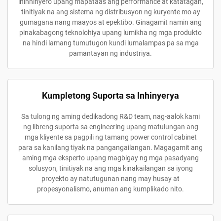
ininhinyero upang mapataas ang performance at katatagan,
tinitiyak na ang sistema ng distribusyon ng kuryente mo ay
gumagana nang maayos at epektibo. Ginagamit namin ang
pinakabagong teknolohiya upang lumikha ng mga produkto
na hindi lamang tumutugon kundi lumalampas pa sa mga
pamantayan ng industriya.
Kumpletong Suporta sa Inhinyerya
Sa tulong ng aming dedikadong R&D team, nag-aalok kami
ng libreng suporta sa engineering upang matulungan ang
mga kliyente sa pagpili ng tamang power control cabinet
para sa kanilang tiyak na pangangailangan. Magagamit ang
aming mga eksperto upang magbigay ng mga pasadyang
solusyon, tinitiyak na ang mga kinakailangan sa iyong
proyekto ay natutugunan nang may husay at
propesyonalismo, anuman ang kumplikado nito.