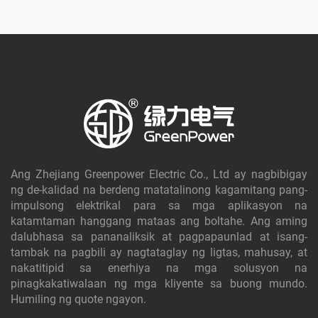
Ang Zhejiang Greenpower Electric Co., Ltd ay nagbibigay
ng de-kalidad na berdeng matatalinong kagamitang pang-
impulsong elektrikal para sa mga aplikasyon na
katamtaman hanggang mataas ang boltahe. Ang aming
dalubhasa sa pananaliksik at pagpapaunlad at isang-
tambak na pagbili ay nagtataglay ng ligtas, mahusay, at
nakatitipid sa enerhiya na mga solusyon na
pinagkakatiwalaan ng mga kliyente sa buong mundo.
Humiling ng quote ngayon.