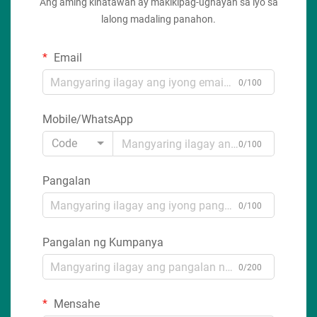
Ang aming kinatawan ay makikipag-ugnayan sa iyo sa
lalong madaling panahon.
Email
0/100
Mobile/WhatsApp
Code
0/100
Pangalan
0/100
Pangalan ng Kumpanya
0/200
Mensahe