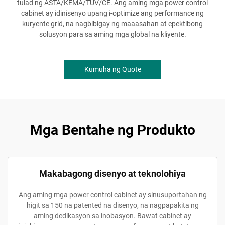
tulad ng ASTA/KEMA/TÜV/CE. Ang aming mga power control
cabinet ay idinisenyo upang i-optimize ang performance ng
kuryente grid, na nagbibigay ng maaasahan at epektibong
solusyon para sa aming mga global na kliyente.
Kumuha ng Quote
Mga Bentahe ng Produkto
Makabagong disenyo at teknolohiya
Ang aming mga power control cabinet ay sinusuportahan ng
higit sa 150 na patented na disenyo, na nagpapakita ng
aming dedikasyon sa inobasyon. Bawat cabinet ay