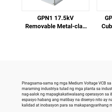
GPN1 17.5kV
GP
Removable Metal-clad
Cub
Enclosed Switchgear
Pinagsama-sama ng mga Medium Voltage VCB sa mo
maraming industriya tulad ng mga planta sa indus
nag-aalok ng mapagkakatiwalaang operasyon sa iba
espasyo habang ang matibay na disenyo nito ay na
kalidad at inobasyon para sa makapangyarihang m