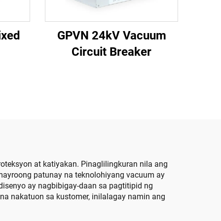
ixed
GPVN 24kV Vacuum
Circuit Breaker
ksyon at katiyakan. Pinaglilingkuran nila ang
na mayroong patunay na teknolohiyang vacuum ay
isenyo ay nagbibigay-daan sa pagtitipid ng
 na nakatuon sa kustomer, inilalagay namin ang