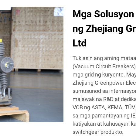
Mga Solusyon
ng Zhejiang Gr
Ltd
Tuklasin ang aming mataa
(Vacuum Circuit Breakers)
mga grid ng kuryente. May 
Zhejiang Greenpower Elect
sumusunod sa internasyon
malawak na R&D at dedika
VCB ng ASTA, KEMA, TÜV, 
sa mga pamantayan ng IEC
katiyakan at kahusayan 
switchgear produkto.