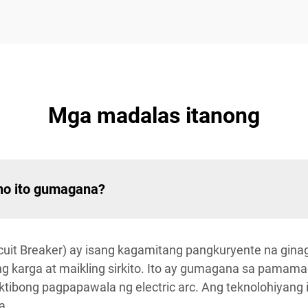
Mga madalas itanong
no ito gumagana?
uit Breaker) ay isang kagamitang pangkuryente na gin
ng karga at maikling sirkito. Ito ay gumagana sa pamamag
tibong pagpapawala ng electric arc. Ang teknolohiyang 
a.