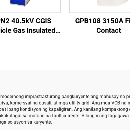
N2 40.5kV CGIS
GPB108 3150A F
icle Gas Insulated
Contact
Switchgear
dernong imprastrakturang pangkuryente ang mahusay na prote
triya, komersyal na gusali, at mga utility grid. Ang mga VCB 
't ibang kondisyon ng kapaligiran. Ang kanilang kompaktong d
kakatagal sa mataas na fault currents. Bilang isang tagagawa
ga solusyon sa kuryente.