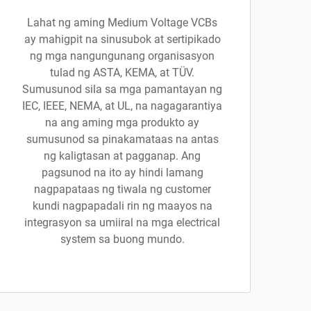
Lahat ng aming Medium Voltage VCBs
ay mahigpit na sinusubok at sertipikado
ng mga nangungunang organisasyon
tulad ng ASTA, KEMA, at TÜV.
Sumusunod sila sa mga pamantayan ng
IEC, IEEE, NEMA, at UL, na nagagarantiya
na ang aming mga produkto ay
sumusunod sa pinakamataas na antas
ng kaligtasan at pagganap. Ang
pagsunod na ito ay hindi lamang
nagpapataas ng tiwala ng customer
kundi nagpapadali rin ng maayos na
integrasyon sa umiiral na mga electrical
system sa buong mundo.