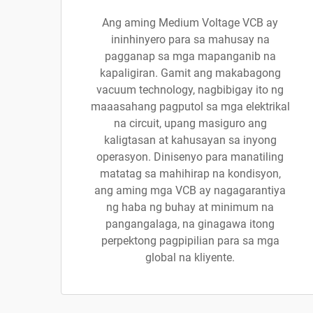
Ang aming Medium Voltage VCB ay
ininhinyero para sa mahusay na
pagganap sa mga mapanganib na
kapaligiran. Gamit ang makabagong
vacuum technology, nagbibigay ito ng
maaasahang pagputol sa mga elektrikal
na circuit, upang masiguro ang
kaligtasan at kahusayan sa inyong
operasyon. Dinisenyo para manatiling
matatag sa mahihirap na kondisyon,
ang aming mga VCB ay nagagarantiya
ng haba ng buhay at minimum na
pangangalaga, na ginagawa itong
perpektong pagpipilian para sa mga
global na kliyente.