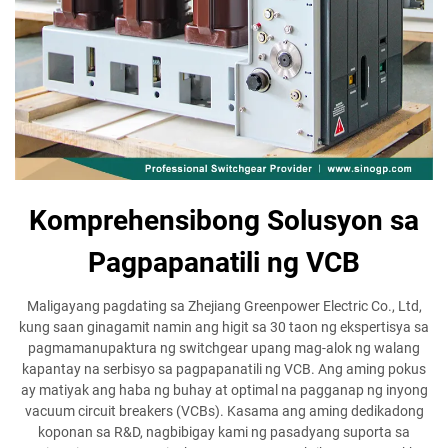
Komprehensibong Solusyon sa
Pagpapanatili ng VCB
Maligayang pagdating sa Zhejiang Greenpower Electric Co., Ltd,
kung saan ginagamit namin ang higit sa 30 taon ng ekspertisya sa
pagmamanupaktura ng switchgear upang mag-alok ng walang
kapantay na serbisyo sa pagpapanatili ng VCB. Ang aming pokus
ay matiyak ang haba ng buhay at optimal na pagganap ng inyong
vacuum circuit breakers (VCBs). Kasama ang aming dedikadong
koponan sa R&D, nagbibigay kami ng pasadyang suporta sa