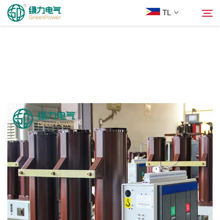
TL
Mga Produkto
Hanapin
Balita
Tungkol Sa Amin
Mga Solusyon
Ilagay
Makipag-ugnayan sa Amin