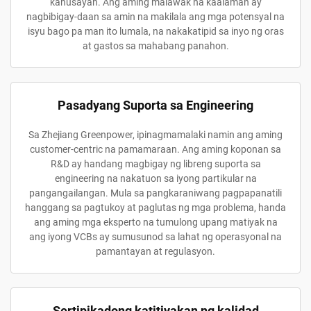
kahusayan. Ang aming malawak na kaalaman ay
nagbibigay-daan sa amin na makilala ang mga potensyal na
isyu bago pa man ito lumala, na nakakatipid sa inyo ng oras
at gastos sa mahabang panahon.
Pasadyang Suporta sa Engineering
Sa Zhejiang Greenpower, ipinagmamalaki namin ang aming
customer-centric na pamamaraan. Ang aming koponan sa
R&D ay handang magbigay ng libreng suporta sa
engineering na nakatuon sa iyong partikular na
pangangailangan. Mula sa pangkaraniwang pagpapanatili
hanggang sa pagtukoy at paglutas ng mga problema, handa
ang aming mga eksperto na tumulong upang matiyak na
ang iyong VCBs ay sumusunod sa lahat ng operasyonal na
pamantayan at regulasyon.
Sertipikadong katitiyakan ng kalidad