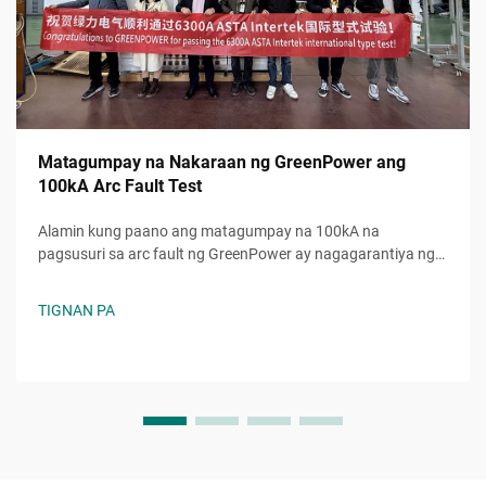
Matagumpay na Nakaraan ng GreenPower ang
100kA Arc Fault Test
Alamin kung paano ang matagumpay na 100kA na
pagsusuri sa arc fault ng GreenPower ay nagagarantiya ng
higit na kaligtasan, katiyakan, at pagtugon sa mga
pamantayan sa mga electrical system. Pinagkakatiwalaang
TIGNAN PA
pagganap kahit sa napakabibigat na kondisyon. Alamin pa.