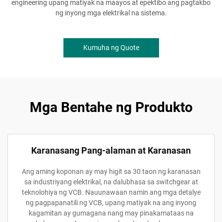
engineering upang matiyak na maayos at epektibo ang pagtakbo
ng inyong mga elektrikal na sistema.
Kumuha ng Quote
Mga Bentahe ng Produkto
Karanasang Pang-alaman at Karanasan
Ang aming koponan ay may higit sa 30 taon ng karanasan
sa industriyang elektrikal, na dalubhasa sa switchgear at
teknolohiya ng VCB. Nauunawaan namin ang mga detalye
ng pagpapanatili ng VCB, upang matiyak na ang inyong
kagamitan ay gumagana nang may pinakamataas na