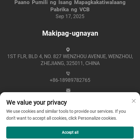
Paano Pumili ng Isang Mapagkakatiwalaang
Pabrika ng VCB
Sep 17, 2025
Makipag-ugnayan
1ST FLR, BLD 4, NO. 827 WENZHOU AVENUE, WENZHOU,
ZHEJIANG, 325011, CHINA
+86-18989782765
[email protected]
We value your privacy
We use cookies and similar tools to provide our services. If you
don't want to accept all cookies, click Personalize cookies.
Accept all
Copyright © 2025 by Zhejiang Greenpower Electric Co., Ltd