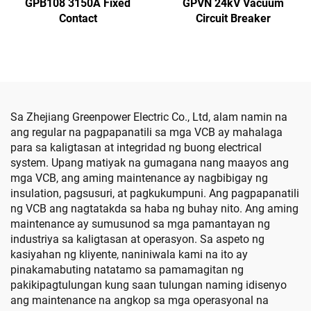
GPB108 3150A Fixed
GPVN 24kV Vacuum
Contact
Circuit Breaker
Sa Zhejiang Greenpower Electric Co., Ltd, alam namin na
ang regular na pagpapanatili sa mga VCB ay mahalaga
para sa kaligtasan at integridad ng buong electrical
system. Upang matiyak na gumagana nang maayos ang
mga VCB, ang aming maintenance ay nagbibigay ng
insulation, pagsusuri, at pagkukumpuni. Ang pagpapanatili
ng VCB ang nagtatakda sa haba ng buhay nito. Ang aming
maintenance ay sumusunod sa mga pamantayan ng
industriya sa kaligtasan at operasyon. Sa aspeto ng
kasiyahan ng kliyente, naniniwala kami na ito ay
pinakamabuting natatamo sa pamamagitan ng
pakikipagtulungan kung saan tulungan naming idisenyo
ang maintenance na angkop sa mga operasyonal na