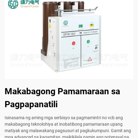
Makabagong Pamamaraan sa
Pagpapanatili
Isinasama ng aming mga serbisyo sa pagmamintri no vcb ang
makabagong teknolohiya at inobatibong pamamaraan upang
matiyak ang malawakang pagsusuri at pagkukumpuni. Gamit ang
mga advanced na kagamitan, maikikilala namin ang potensyal na