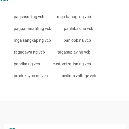
pagsusuri ng vcb
mga bahagi ng vcb
pagpapanatili ng vcb
panlabas na vcb
mga sangkap ng vcb
panloob na vcb
tagagawa ng vcb
tagasuplay ng vcb
pabrika ng vcb
customization ng vcb
produksyon ng vcb
medium voltage vcb