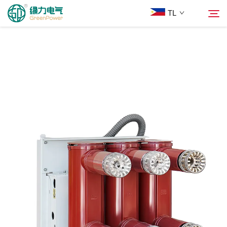
TL
Mga Produkto
Hanapin
Balita
Tungkol Sa Amin
Mga Solusyon
Ilagay
Makipag-ugnayan sa Amin