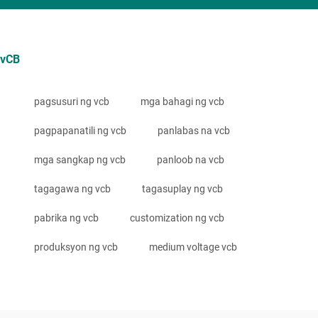
vCB
pagsusuri ng vcb
mga bahagi ng vcb
pagpapanatili ng vcb
panlabas na vcb
mga sangkap ng vcb
panloob na vcb
tagagawa ng vcb
tagasuplay ng vcb
pabrika ng vcb
customization ng vcb
produksyon ng vcb
medium voltage vcb