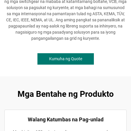
ng mga switchgear na mababa at katamtamang boltahe, VCB, mga
solusyon sa pagsukat ng kuryente, at mga bahagi na sumusunod
sa mga internasyonal na pamantayan tulad ng ASTA, KEMA, TÜV,
CE, IEC, IEEE, NEMA, at UL. Ang aming pangkat sa pananaliksik at
pagpapaunlad ay nag-aalok ng libreng suporta sa inhinyero, na
nagsisiguro ng mga pasadyang solusyon para sa iyong
pangangailangan sa grid ng kuryente.
Kumuha ng Quote
Mga Bentahe ng Produkto
Walang Katumbas na Pag-unlad