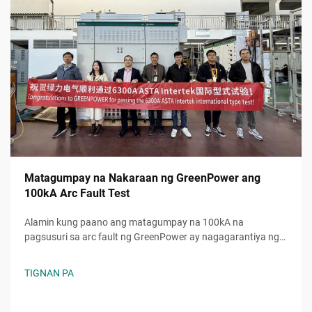
Matagumpay na Nakaraan ng GreenPower ang
100kA Arc Fault Test
Alamin kung paano ang matagumpay na 100kA na
pagsusuri sa arc fault ng GreenPower ay nagagarantiya ng
higit na kaligtasan, katiyakan, at pagtugon sa mga
pamantayan sa mga electrical system. Pinagkakatiwalaang
TIGNAN PA
pagganap kahit sa napakabibigat na kondisyon. Alamin pa.