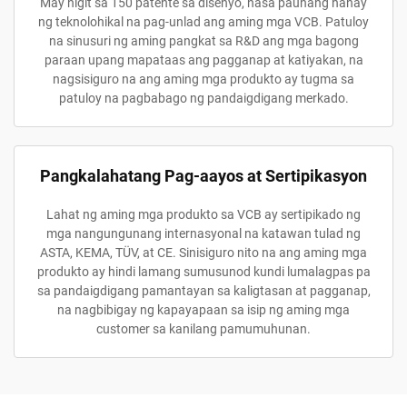
May higit sa 150 patente sa disenyo, nasa paunang hanay
ng teknolohikal na pag-unlad ang aming mga VCB. Patuloy
na sinusuri ng aming pangkat sa R&D ang mga bagong
paraan upang mapataas ang pagganap at katiyakan, na
nagsisiguro na ang aming mga produkto ay tugma sa
patuloy na pagbabago ng pandaigdigang merkado.
Pangkalahatang Pag-aayos at Sertipikasyon
Lahat ng aming mga produkto sa VCB ay sertipikado ng
mga nangungunang internasyonal na katawan tulad ng
ASTA, KEMA, TÜV, at CE. Sinisiguro nito na ang aming mga
produkto ay hindi lamang sumusunod kundi lumalagpas pa
sa pandaigdigang pamantayan sa kaligtasan at pagganap,
na nagbibigay ng kapayapaan sa isip ng aming mga
customer sa kanilang pamumuhunan.