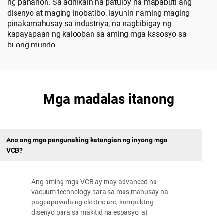
ng panahon. Sa adhikain na patuloy na mapabuti ang
disenyo at maging inobatibo, layunin naming maging
pinakamahusay sa industriya, na nagbibigay ng
kapayapaan ng kalooban sa aming mga kasosyo sa
buong mundo.
Mga madalas itanong
Ano ang mga pangunahing katangian ng inyong mga
VCB?
Ang aming mga VCB ay may advanced na
vacuum technology para sa mas mahusay na
pagpapawala ng electric arc, kompaktng
disenyo para sa makitid na espasyo, at