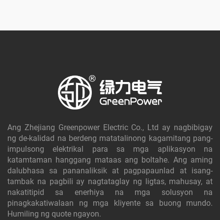
Ang Zhejiang Greenpower Electric Co., Ltd ay nagbibigay
ng de-kalidad na berdeng matatalinong kagamitang pang-
impulsong elektrikal para sa mga aplikasyon na
katamtaman hanggang mataas ang boltahe. Ang aming
dalubhasa sa pananaliksik at pagpapaunlad at isang-
tambak na pagbili ay nagtataglay ng ligtas, mahusay, at
nakatitipid sa enerhiya na mga solusyon na
pinagkakatiwalaan ng mga kliyente sa buong mundo.
Humiling ng quote ngayon.