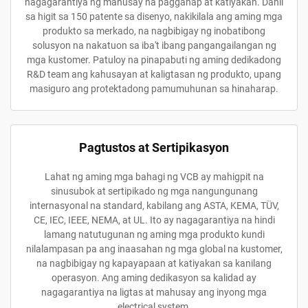
nagagarantiya ng mahusay na pagganap at katiyakan. Dahil
sa higit sa 150 patente sa disenyo, nakikilala ang aming mga
produkto sa merkado, na nagbibigay ng inobatibong
solusyon na nakatuon sa iba't ibang pangangailangan ng
mga kustomer. Patuloy na pinapabuti ng aming dedikadong
R&D team ang kahusayan at kaligtasan ng produkto, upang
masiguro ang protektadong pamumuhunan sa hinaharap.
Pagtustos at Sertipikasyon
Lahat ng aming mga bahagi ng VCB ay mahigpit na
sinusubok at sertipikado ng mga nangungunang
internasyonal na standard, kabilang ang ASTA, KEMA, TÜV,
CE, IEC, IEEE, NEMA, at UL. Ito ay nagagarantiya na hindi
lamang natutugunan ng aming mga produkto kundi
nilalampasan pa ang inaasahan ng mga global na kustomer,
na nagbibigay ng kapayapaan at katiyakan sa kanilang
operasyon. Ang aming dedikasyon sa kalidad ay
nagagarantiya na ligtas at mahusay ang inyong mga
electrical system.