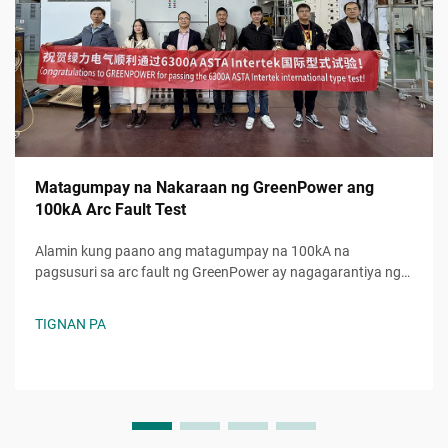
Matagumpay na Nakaraan ng GreenPower ang
100kA Arc Fault Test
Alamin kung paano ang matagumpay na 100kA na
pagsusuri sa arc fault ng GreenPower ay nagagarantiya ng
higit na kaligtasan, katiyakan, at pagtugon sa mga
pamantayan sa mga electrical system. Pinagkakatiwalaang
TIGNAN PA
pagganap kahit sa napakabibigat na kondisyon. Alamin pa.