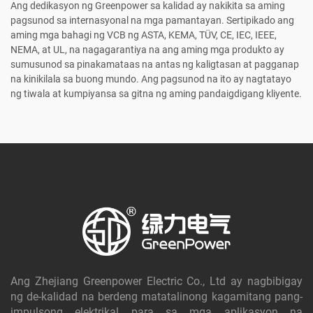
Ang dedikasyon ng Greenpower sa kalidad ay nakikita sa aming
pagsunod sa internasyonal na mga pamantayan. Sertipikado ang
aming mga bahagi ng VCB ng ASTA, KEMA, TÜV, CE, IEC, IEEE,
NEMA, at UL, na nagagarantiya na ang aming mga produkto ay
sumusunod sa pinakamataas na antas ng kaligtasan at pagganap
na kinikilala sa buong mundo. Ang pagsunod na ito ay nagtatayo
ng tiwala at kumpiyansa sa gitna ng aming pandaigdigang kliyente.
Ang Zhejiang Greenpower Electric Co., Ltd ay nagbibigay
ng de-kalidad na berdeng matatalinong kagamitang pang-
impulsong elektrikal para sa mga aplikasyon na