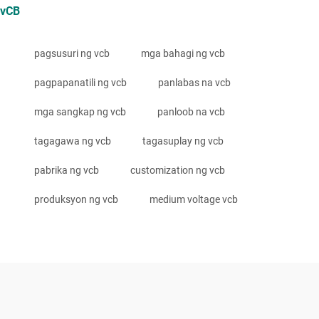
vCB
pagsusuri ng vcb
mga bahagi ng vcb
pagpapanatili ng vcb
panlabas na vcb
mga sangkap ng vcb
panloob na vcb
tagagawa ng vcb
tagasuplay ng vcb
pabrika ng vcb
customization ng vcb
produksyon ng vcb
medium voltage vcb