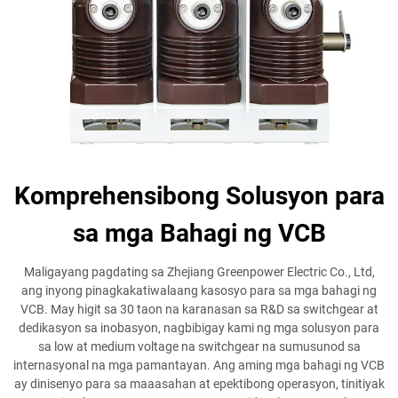
Komprehensibong Solusyon para
sa mga Bahagi ng VCB
Maligayang pagdating sa Zhejiang Greenpower Electric Co., Ltd,
ang inyong pinagkakatiwalaang kasosyo para sa mga bahagi ng
VCB. May higit sa 30 taon na karanasan sa R&D sa switchgear at
dedikasyon sa inobasyon, nagbibigay kami ng mga solusyon para
sa low at medium voltage na switchgear na sumusunod sa
internasyonal na mga pamantayan. Ang aming mga bahagi ng VCB
ay dinisenyo para sa maaasahan at epektibong operasyon, tinitiyak