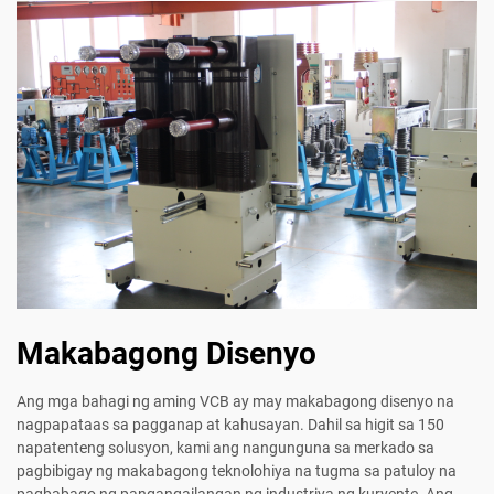
Makabagong Disenyo
Ang mga bahagi ng aming VCB ay may makabagong disenyo na
nagpapataas sa pagganap at kahusayan. Dahil sa higit sa 150
napatenteng solusyon, kami ang nangunguna sa merkado sa
pagbibigay ng makabagong teknolohiya na tugma sa patuloy na
pagbabago ng pangangailangan ng industriya ng kuryente. Ang