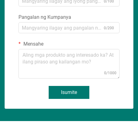
0/100
Pangalan ng Kumpanya
0/200
Mensahe
0/1000
Isumite