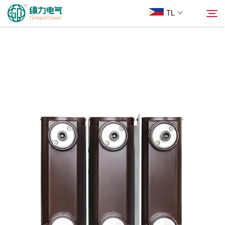
TL
Mga Produkto
Hanapin
Balita
Tungkol Sa Amin
Mga Solusyon
Ilagay
Makipag-ugnayan sa Amin