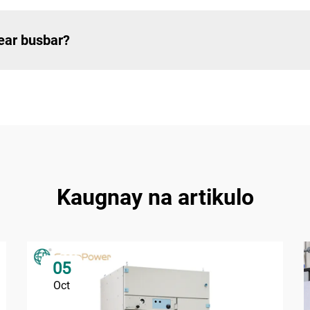
ear busbar?
Kaugnay na artikulo
05
Oct