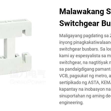
Malawakang So
Switchgear Bu
Maligayang pagdating sa Z
inyong pinagkakatiwalaan
switchgear busbars. Sa lo
kami ay espesyalista sa 
switchgear, na nagtitiy
sa pandaigdigang pamant
VCB, pagsukat ng metro, a
sertipikado ng ASTA, KEM
kapantay na inobasyon na 
sinuportahan ng aming de
engineering.