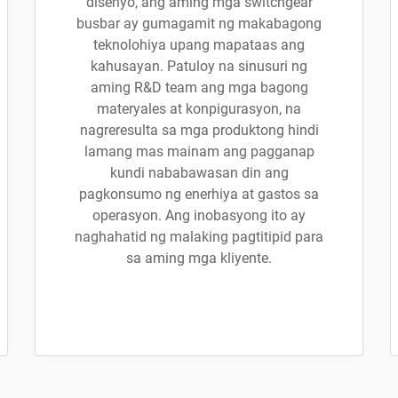
disenyo, ang aming mga switchgear
busbar ay gumagamit ng makabagong
teknolohiya upang mapataas ang
kahusayan. Patuloy na sinusuri ng
aming R&D team ang mga bagong
materyales at konpigurasyon, na
nagreresulta sa mga produktong hindi
lamang mas mainam ang pagganap
kundi nababawasan din ang
pagkonsumo ng enerhiya at gastos sa
operasyon. Ang inobasyong ito ay
naghahatid ng malaking pagtitipid para
sa aming mga kliyente.