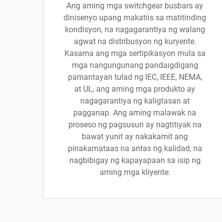
Ang aming mga switchgear busbars ay
dinisenyo upang makatiis sa matitinding
kondisyon, na nagagarantiya ng walang
agwat na distribusyon ng kuryente.
Kasama ang mga sertipikasyon mula sa
mga nangungunang pandaigdigang
pamantayan tulad ng IEC, IEEE, NEMA,
at UL, ang aming mga produkto ay
nagagarantiya ng kaligtasan at
pagganap. Ang aming malawak na
proseso ng pagsusuri ay nagtitiyak na
bawat yunit ay nakakamit ang
pinakamataas na antas ng kalidad, na
nagbibigay ng kapayapaan sa isip ng
aming mga kliyente.