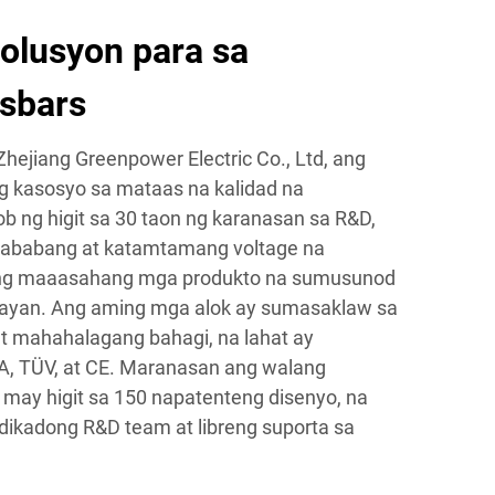
lusyon para sa
sbars
hejiang Greenpower Electric Co., Ltd, ang
g kasosyo sa mataas na kalidad na
ob ng higit sa 30 taon ng karanasan sa R&D,
mababang at katamtamang voltage na
ak ng maaasahang mga produkto na sumusunod
ayan. Ang aming mga alok ay sumasaklaw sa
t mahahalagang bahagi, na lahat ay
A, TÜV, at CE. Maranasan ang walang
may higit sa 150 napatenteng disenyo, na
dikadong R&D team at libreng suporta sa