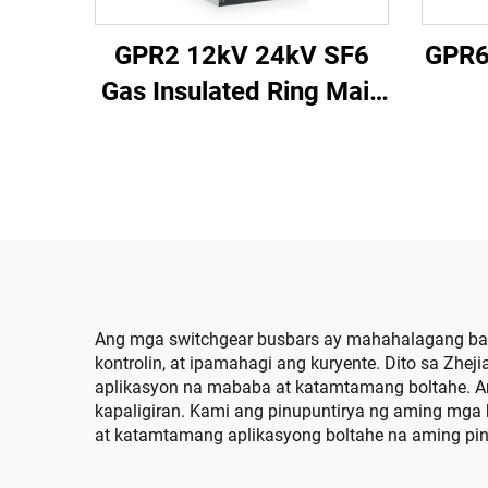
GPR2 12kV 24kV SF6
GPR6 
Gas Insulated Ring Main
Unit
Ang mga switchgear busbars ay mahahalagang baha
kontrolin, at ipamahagi ang kuryente. Dito sa Zhe
aplikasyon na mababa at katamtamang boltahe. An
kapaligiran. Kami ang pinupuntirya ng aming mga 
at katamtamang aplikasyong boltahe na aming pi