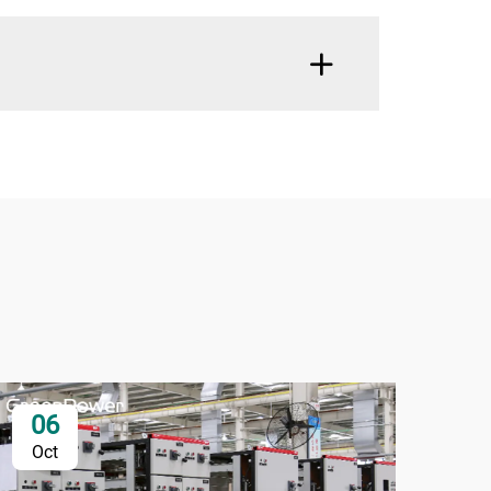
06
0
Oct
Oc