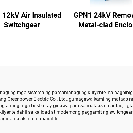
12kV Air Insulated
GPN1 24kV Remov
Switchgear
Metal-clad Encl
Switchgear
gi ng mga sistema ng pamamahagi ng kuryente, na nagbibigay
jiang Greenpower Electric Co., Ltd., gumagawa kami ng mataas 
g aming mga busbar ay ginawa para sa mataas na antas, ligta
kliyente dahil sa kalidad at modernong paggamit ng switchgear
nagmamalaki na mapanatili.