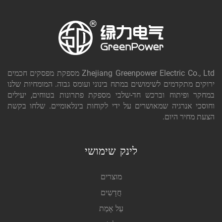
Zhejiang Greenpower Electric Co., Ltd מספקת מפסקים חכמים
ירוקים מתקדמים לשימושים במתח בינוני ועומס גבוה. המומחיות שלנו
במחקר ופיתוח וברכש חד-שלבי מספקת פתרונות בטוחים, יעילים
וחוסכי אנרגיה שמאושרים על ידי לקוחות בינלאומיים. שלחו בקשת
הצעת מחיר היום.
לינק שימושי
מוצרים
חֲדָשִים
עַל אָמַת