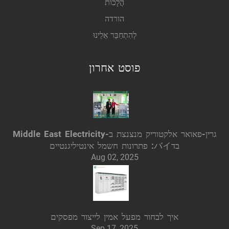
הֲלָכוֹת
הורדה
לְהִתְחַבֵּר אֵלֵינוּ
פוסט אחרון
גרין-פאואר אלקטוריק מנצנצת ב-Middle East Electricity
בדバイ: פתרונות חשמל אינטיליגנטיים
Aug 02, 2025
איך לבחור מפעל אמין לייצור מפסקים
Sep 17, 2025