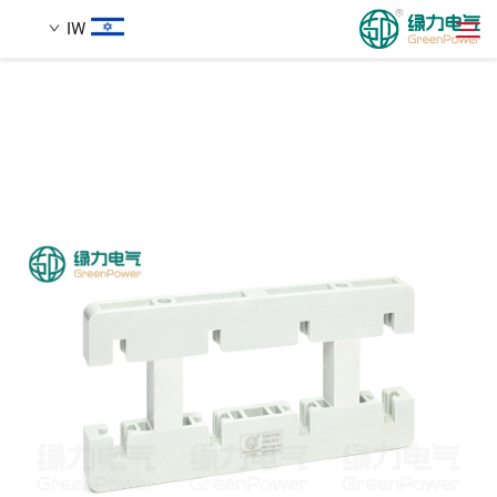
IW
מוצרים
חיפוש
חֲדָשִים
עַל אָמַת
הֲלָכוֹת
הורדה
לְהִתְחַבֵּר אֵלֵינוּ