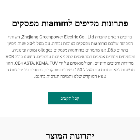
פתרונות מקיפים לammות מפסקים
ברוכים הבאים לחברת Zhejiang Greenpower Electric Co., Ltd, השותף
המבוטח שלכם בammות מפסקים באיכות גבוהה. עם מעל ל-30 שנות ניסיון
בתחום פ&D, אנו מתמחים בammות מפסקים בoltage נמוכה ובינונית,
ומבטיחים מוצרים אמינים המתאימים לתקני איכות עולמיים. היצענו כולל VCB,
מדידות ורכיבים חיוניים, הכול מואשים על ידי ASTA, KEMA, TÜV ו-CE. חווו
חדשנות ללא תחרות עם מעל ל-150 עיצובים מופקדים, נתמכים על ידי צוות ה-
P&D המוקדש שלנו ותמיכה הנדסית בחינם.
קבל תקציב
יתרונות המוצר