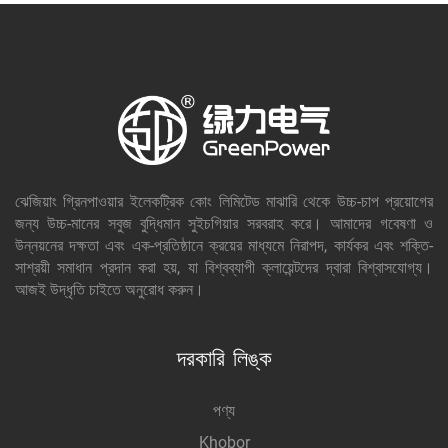
ঝেজিয়াং গ্রিনপাওয়ার ইলেকট্রিক কোং লিমিটেড মাঝারি থেকে উচ্চ-চাপ প্রয়োগের
জন্য উচ্চ-মানের সবুজ বুদ্ধিমান সুইচগিয়ার সরবরাহ করে। আমাদের গবেষণা ও
উন্নয়নের দক্ষতা এবং এক-প্রতিষ্ঠানে ক্রয়ের মাধ্যমে নিরাপদ, কার্যকর এবং শক্তি-
সাশ্রয়ী সমাধান প্রদান করা হয়, যা বিশ্বব্যাপী ক্লায়েন্টদের দ্বারা বিশ্বাসযোগ্য।
আজই উদ্ধৃতি চাইতে অনুরোধ করুন।
দরকারি লিঙ্ক
পণ্য
Khobor