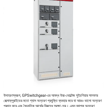
উদাহরণস্বরূপ, GPSwitchgear-এর আবদ্ধ উচ্চ-ভোল্টেজ সুইচগিয়ার সালফার
হেক্সাফ্লুরাইডের মতো গ্যাস অন্তরণ প্রযুক্তি ব্যবহার করে যা আরও ভালো অন্তরণ
প্রদান করে এবং বৈদ্যুতিক আর্কের বিরুদ্ধে সুরক্ষা দেয়। এমন ব্যাপক অন্তরণ