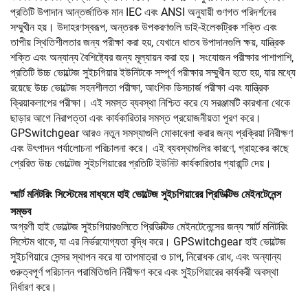
প্রতিটি উপাদান আন্তর্জাতিক মান IEC এবং ANSI অনুযায়ী গুণগত পরিদর্শনের
সম্মুখীন হয়। উদাহরণস্বরূপ, অন্তরক উপকরণগুলি ডাই-ইলেকট্রিক শক্তি এবং
তাপীয় স্থিতিশীলতার জন্য পরীক্ষা করা হয়, যেখানে ধাতব উপাদানগুলি ক্ষয়, যান্ত্রিক
শক্তি এবং অন্যান্য বৈশিষ্ট্যের জন্য মূল্যায়ন করা হয়। সংযোজন পরীক্ষার পাশাপাশি,
প্রতিটি উচ্চ ভোল্টেজ সুইচগিয়ার ইউনিটকে সম্পূর্ণ পরীক্ষার সম্মুখীন হতে হয়, যার মধ্যে
রয়েছে উচ্চ ভোল্টেজ সহনশীলতা পরীক্ষা, আংশিক ডিসচার্জ পরীক্ষা এবং যান্ত্রিক
ক্রিয়াকলাপের পরীক্ষা। এই সমস্ত ব্যবস্থা নিশ্চিত করে যে সরঞ্জামটি কারখানা থেকে
ছাড়ার আগে নিরাপত্তা এবং কার্যকারিতার সমস্ত প্রয়োজনীয়তা পূরণ করে।
GPSwitchgear আরও নতুন সমস্যাগুলি মোকাবেলা করার জন্য প্রক্রিয়া নিরীক্ষণ
এবং উৎপাদন পর্যালোচনা পরিচালনা করে। এই ব্যবস্থাগুলির কারণে, গ্রাহকের কাছে
প্রেরিত উচ্চ ভোল্টেজ সুইচগিয়ারের প্রতিটি ইউনিট কার্যকারিতার গ্যারান্টি দেয়।
স্মার্ট মনিটরিং সিস্টেমের মাধ্যমে হাই ভোল্টেজ সুইচগিয়ারের প্রিডিক্টিভ মেইনটেনেন্স
সম্ভব
অগ্রণী হাই ভোল্টেজ সুইচগিয়ারগুলিতে প্রিডিক্টিভ মেইনটেনেন্সের জন্য স্মার্ট মনিটরিং
সিস্টেম থাকে, যা এর নির্ভরযোগ্যতা বৃদ্ধি করে। GPSwitchgear হাই ভোল্টেজ
সুইচগিয়ারে সেন্সর স্থাপন করে যা তাপমাত্রা ও চাপ, নিরোধক রোধ, এবং অন্যান্য
গুরুত্বপূর্ণ পরিচালন পরামিতিগুলি নিরীক্ষণ করে এবং সুইচগিয়ারের কার্যকরী অবস্থা
নির্ধারণ করে।