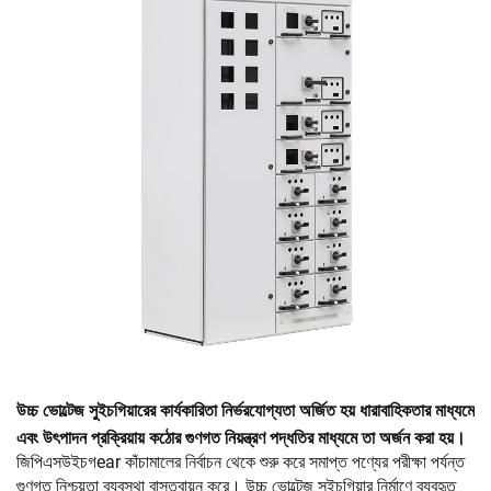
উচ্চ ভোল্টেজ সুইচগিয়ারের কার্যকারিতা নির্ভরযোগ্যতা অর্জিত হয় ধারাবাহিকতার মাধ্যমে
এবং উৎপাদন প্রক্রিয়ায় কঠোর গুণগত নিয়ন্ত্রণ পদ্ধতির মাধ্যমে তা অর্জন করা হয়।
জিপিএসউইচগear কাঁচামালের নির্বাচন থেকে শুরু করে সমাপ্ত পণ্যের পরীক্ষা পর্যন্ত
গুণগত নিশ্চয়তা ব্যবস্থা বাস্তবায়ন করে। উচ্চ ভোল্টেজ সুইচগিয়ার নির্মাণে ব্যবহৃত