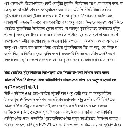
এই সেন্সরগুলি রিয়েল-টাইমে একটি কেন্দ্রীয় ট্র্যাকিং সিস্টেমের সাথে যোগাযোগ করে, যা
ডেস্কটপ বা স্মার্টফোন থেকে অ্যাক্সেস করা যায়। এই সিস্টেমটি উচ্চ ভোল্টেজ
সুইচগিয়ারের অবস্থা ট্র্যাক করতে এবং উষ্ণতা বৃদ্ধি বা নিষ্পাদনের ব্যর্থতা সহ
সমস্যাগুলি নজরদারি করতে ব্যবহারকারীদের সাহায্য করে। উদাহরণস্বরূপ, একটি উচ্চ
ভোল্টেজ সুইচগিয়ার সিস্টেমের সেন্সর জানায় যে আবদ্ধ সুইচগিয়ারের তাপমাত্রা বৃদ্ধি
পাচ্ছে। ব্যবহারকারীদের কাছে একটি সতর্কতা পাঠানো হয় যাতে ব্যর্থতা ঘটার আগে
রক্ষণাবেক্ষণ কর্মীরা সংশোধনমূলক পদক্ষেপ নিতে পারেন। ব্যবস্থা ব্যর্থতা এড়ানোর
জন্য এই ধরনের রক্ষণাবেক্ষণ উচ্চ ভোল্টেজ সুইচগিয়ারের নিরাপদ আয়ু এবং নিরাপদ
কার্যকারিতা ও নির্ভরযোগ্যতা বৃদ্ধি করে। নজরদারি সিস্টেমের ডেটার একটি অংশ
রক্ষণাবেক্ষণ সূচির দক্ষতা এবং খরচ সাশ্রয় বৃদ্ধির জন্য ব্যবহার করা যেতে পারে।
উচ্চ ভোল্টেজ সুইচগিয়ারের নিরাপত্তা এবং নির্ভরযোগ্যতা নিশ্চিত করার জন্য
আন্তর্জাতিক নিরাপত্তা এবং কার্যকারিতার মানদণ্ডের সাথে এর অনুগত হওয়া হল
একটি গুরুত্বপূর্ণ যাচাই।
জিপিএসউইচগear উচ্চ-ভোল্টেজ সুইচগিয়ার পণ্য তৈরি করে, যা আন্তর্জাতিক
ইলেকট্রোটেকনিক্যাল কমিশন, আমেরিকান ন্যাশনাল স্ট্যান্ডার্ডস ইনস্টিটিউট এবং
আন্তর্জাতিক স্ট্যান্ডার্ডস অর্গানাইজেশনের প্রয়োজনীয়তা মেনে চলার জন্য
সার্টিফায়েড। উচ্চ-ভোল্টেজ সুইচগিয়ারের নকশা, উৎপাদন, পরীক্ষা এবং কার্যকরী
বৈশিষ্ট্যগুলির সাথে সম্পর্কিত প্রয়োজনীয়তাগুলির জন্য সবগুলিতেই নির্দেশনা রয়েছে।
উদাহরণস্বরূপ, আইইসি 62271-এর সাথে সম্পর্কিত, যা উচ্চ-ভোল্টেজ সুইচগিয়ারের