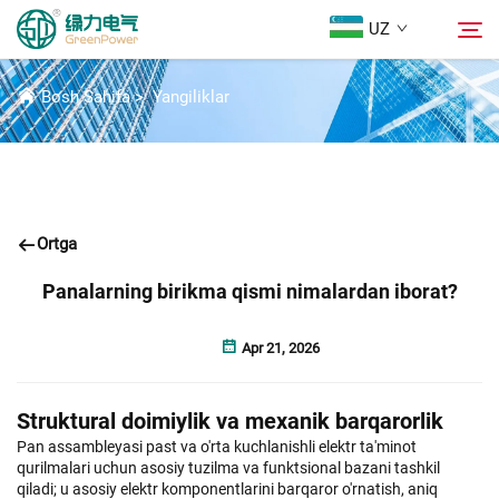
UZ
YANGILIKLAR
Bosh Sahifa
>
Yangiliklar
Mahsulotlar
Qidirish
Yangiliklar
Ortga
Biz Haqidida
Panalarning birikma qismi nimalardan iborat?
Yechimlar
Apr 21, 2026
Yuklab Olish
Struktural doimiylik va mexanik barqarorlik
Pan assambleyasi past va o'rta kuchlanishli elektr ta'minot
qurilmalari uchun asosiy tuzilma va funktsional bazani tashkil
Biz bilan bog'lanish
qiladi; u asosiy elektr komponentlarini barqaror o'rnatish, aniq