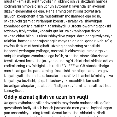
mustahkamlash, elektr yoyilishini oldini olish va jihozlarni hamda
xodimlarni himoya qilish uchun avtomatik ravishda ishlaydigan
dizayn elementlariga ega. Panalarning o'rnatilishi izolyatsiya
qiluvchi komponentlarga mustahkam moslamaga ega bo'lib,
o'tkazuvchi qismlar, yerlangan konstruksiyalar va ishlaydigan
zonalarga qat'iy ajratilishni ta'minlaydi. U GreenPowerning epoksid
rezinaviy izolyatorlari, kontakt qutilari va ekranlangan devor
o'tkazgichlari bilan uzluksiz ishlaydi va yuqori darajadagi izolyatsiya
talablari hamda IP darajasidagi himoya talablarini qondiruvchi to'liq
xavfsizlik tizimini hosil qiladi. Bizning panalarning o'rnatilishi
ishonchli yerlangan yo'llarga, mexanik bloklovchi qurilmalarga va
aniq ishlaydigan zonalarga ega bo'lib, o'rnatish, sinov o'tkazish va
texnik xizmat ko'rsatish jarayonida noto'g'ri ishlatishni oldini oladi va
xodimlarning xavfsizligini oshiradi. IEC, IEEE va GB standartlariga
mos keladigan bu panalarning o'rnatilishi metall qoplamali va gaz
izolyatsiyali qo'shimcha uskunalarda xavfsiz ishlashni ta'minlaydi va
izolyatsiya buzilishi, qisqa tutashuv yoki noxohlik bilan sodir
bo'ladigan aloqalarga sabab bo'ladigan xavflarni samarali ravishda
kamaytiradi.
Oddiy xizmat qilish va uzun ish vaqti
Xalqaro loyihalarda yillar davomida maydonda muhandislik qo'llab-
quvvatlash faoliyati olib borish jarayonida men yaxshi loyihalangan
pan assambleyasining texnik xizmat ko'rsatish ishlarini sezilarli