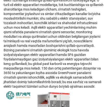
elektr tizimlariga intilishga qo'llab-quvvatlovchi funksiyaga ega. U
turli xil elektr apparatlari modellariga, tok kuchlanishiga va qo'llanish
sharoitlariga mos keladigan o'lcham, o'rnatish teshigilari,
komponentlar joylashuvi va simlar o'tkaziladigan kanallar bo'yicha
moslashtirilishi mumkin; shu sababli u elektr stansiyalari, suv
tozalash inshootlari, konchilik ishlari va shahodat infratuzilmasi
uchun mos keladi. Aqlli elektr apparatlari yechimlarining muhim
qismi sifatida panalarni o'rnatish qismi sensorlar, monitoring
modullari va aloqa qurilmalari uchun oldindan belgilangan joylarni
ta'minlaydi va real vaqtda ma'lumotlarni yig'ish, nosozliklarni
aniqlash hamda masofadan boshqarishni qo'llab-quvvatlaydi.
Bizning panalarni o'rnatish qismimiz ekologik toza havoda
izolyatsiyalangan elektr apparatlari hamda SF6 gazidan
foydalanmaydigan gaz izolyatsiyalangan elektr apparatlari bilan
keng qo'llaniladi; bu global past karbonli va energiya tejovchi
maqsadlarga mos keladi. 150 dan ortiq patentlangan dizaynlar va
3650 ta yakunlangan loyiha asosida GreenPower panalarni
o'rnatish qismini ishonchlilik, aqllilik va ekologik samaradorlik
jihatidan doimiy takomillashtirib boradi; bu esa xavfsiz va samarali
elektr taqsimot tizimlari uchun dunyo bo'ylab ajralmas asosdir.