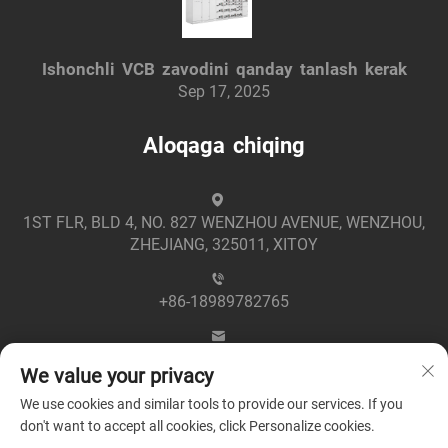
Ishonchli VCB zavodini qanday tanlash kerak
Sep 17, 2025
Aloqaga chiqing
1ST FLR, BLD 4, NO. 827 WENZHOU AVENUE, WENZHOU,
ZHEJIANG, 325011, XITOY
+86-18989782765
[email protected]
We value your privacy
We use cookies and similar tools to provide our services. If you
don't want to accept all cookies, click Personalize cookies.