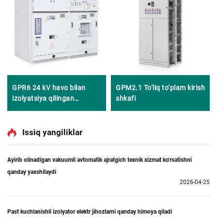
GPR6 24 kV havo bilan
GPM2.1 To‘liq to‘plam kirish
izolyatsiya qilingan
shkafi
o‘tkazgich qurilma
Issiq yangiliklar
Ayirib olinadigan vakuumli avtomatik ajratgich texnik xizmat ko'rsatishni
qanday yaxshilaydi
2026-04-25
Past kuchlanishli izolyator elektr jihozlarni qanday himoya qiladi