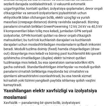
sezilarli darajada soddalashtiradi. U vakuumli avtomatik
uzgartirgichlar, kontakt qutilari, izolyatsiya qoplamalari, devor orqali
o'tkazgichlar va sensorli izolyatorlarni joylashtirish uchun
ehtiyotkorlik bilan o'lchangan bo'lib, elektr uzog'ligi va yurish
masofasi (creepage distance) doimiy ravishda saqlanadi. Bizning
panalarni o'rnatish birliklari GreenPowerning 12 kV, 24 kV va 40,5 kV
li komponentlari bilan to'liq mos keladi, jumladan GPN seriyali
izolyatorlar, GPHN kontakt qutilari va devor orqali o'tkazgich
mahsulotlari; bu turli tok kuchlanish darajalari va kuchlanish
darajalari uchun moslashtiriladigan moslamalarni qo'llash imkonini
beradi. Modulli tuzilma doimiy (fixed) hamda chiqariladigan (draw-
out) dizaynlarga mos keladi va bizning past kuchlanishli ikki qavatli
qo'shimcha o'rnatiladigan (duplex) elektr ta'minot qutilari
tuzilmasiga mos keladi, bu esa operatsion samaradorlikni 40%
gacha oshiradi. Standartlashtirilgan interfeyslar va modulli qurilish
panalarni o'rnatish birliklariga maydonda tez o'rnatishni va
qismlarni almashtirishni osonlashtiradi, bu esa texnik xizmat
ko'rsatish yoki tizimni yangilash paytida ishlamay qolish vaqtini
kamaytiradi.
Yaxshilangan elektr xavfsizligi va izolyatsiya
moslamasi
Xavfsizlik — panalarning bir qismi bo'lib, izolyatsiyani