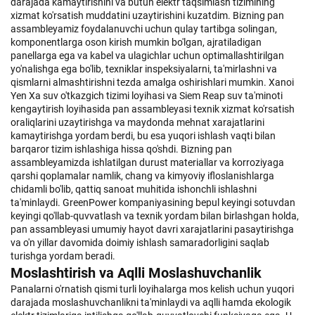
darajada kamaytirishini va butun elektr taqsimlash tizimining
xizmat ko'rsatish muddatini uzaytirishini kuzatdim. Bizning pan
assambleyamiz foydalanuvchi uchun qulay tartibga solingan,
komponentlarga oson kirish mumkin bo'lgan, ajratiladigan
panellarga ega va kabel va ulagichlar uchun optimallashtirilgan
yo'nalishga ega bo'lib, texniklar inspeksiyalarni, ta'mirlashni va
qismlarni almashtirishni tezda amalga oshirishlari mumkin. Xanoi
Yen Xa suv o'tkazgich tizimi loyihasi va Siem Reap suv ta'minoti
kengaytirish loyihasida pan assambleyasi texnik xizmat ko'rsatish
oraliqlarini uzaytirishga va maydonda mehnat xarajatlarini
kamaytirishga yordam berdi, bu esa yuqori ishlash vaqti bilan
barqaror tizim ishlashiga hissa qo'shdi. Bizning pan
assambleyamizda ishlatilgan durust materiallar va korroziyaga
qarshi qoplamalar namlik, chang va kimyoviy ifloslanishlarga
chidamli bo'lib, qattiq sanoat muhitida ishonchli ishlashni
ta'minlaydi. GreenPower kompaniyasining bepul keyingi sotuvdan
keyingi qo'llab-quvvatlash va texnik yordam bilan birlashgan holda,
pan assambleyasi umumiy hayot davri xarajatlarini pasaytirishga
va o'n yillar davomida doimiy ishlash samaradorligini saqlab
turishga yordam beradi.
Moslashtirish va Aqlli Moslashuvchanlik
Panalarni o'rnatish qismi turli loyihalarga mos kelish uchun yuqori
darajada moslashuvchanlikni ta'minlaydi va aqlli hamda ekologik