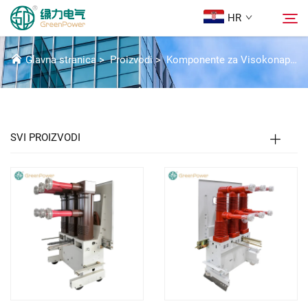
HR
VAKUUMSKI PREKIDAC
Glavna stranica
>
Proizvodi
>
Komponente za Visokonaponske Električne Uredaje
Proizvodi
Pretraživanje
Novice
SVI PROIZVODI
O nama
Rješenja
Preuzmi
Kontaktiraj nas