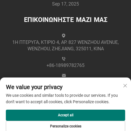
Sep 17, 2025
ΕΠΙΚΟΙΝΩΝΗΣΤΕ ΜΑΖΙ ΜΑΣ
1Η ΠΤΕΡΥΓΑ, ΚΤΙΡΙΟ 4, ΑΡ. 827 WENZHOU AVENUE,
WENZHOU, ZHEJIANG, 325011, ΚΙΝΑ
+86-18989782765
[email protected]
We value your privacy
We use cookies and similar tools to provide our services. If you
don't want to accept all cookies, click Personalize cookies.
Accept all
Πνευματικά Δικαιώματα © 2025 από την Zhejiang
Personalize cookies
Greenpower Electric Co., Ltd -
Πολιτική Απορρήτου