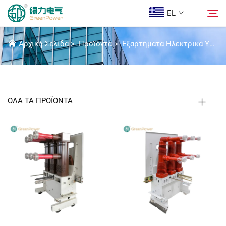
EL
ΚΕΝΌΣ ΚΥΚΛΩΜΆΤΗΣ ΔΙΑΚΟΠΏΝ
Αρχική Σελίδα
>
Προϊόντα
>
Εξαρτήματα Ηλεκτρικά Υψηλής Τάσης
Προϊόντα
Αναζήτηση
Ειδήσεις
ΟΛΑ ΤΑ ΠΡΟΪΟΝΤΑ
Ποιοι Είμαστε
Λύσεις
Λήψη
Epi Koinonia