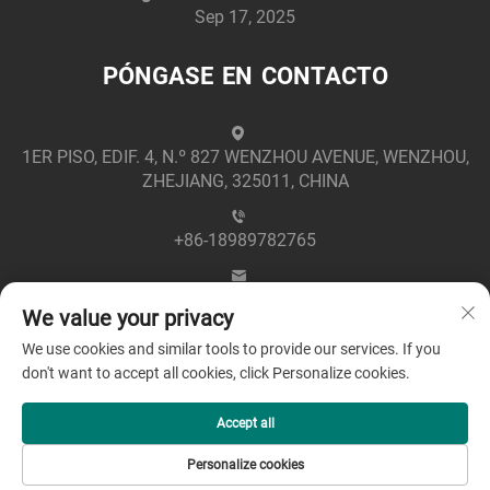
Sep 17, 2025
PÓNGASE EN CONTACTO
1ER PISO, EDIF. 4, N.º 827 WENZHOU AVENUE, WENZHOU,
ZHEJIANG, 325011, CHINA
+86-18989782765
[email protected]
We value your privacy
We use cookies and similar tools to provide our services. If you
don't want to accept all cookies, click Personalize cookies.
Accept all
Derechos de autor © 2025 por Zhejiang Greenpower
Personalize cookies
Electric Co., Ltd -
Política de privacidad