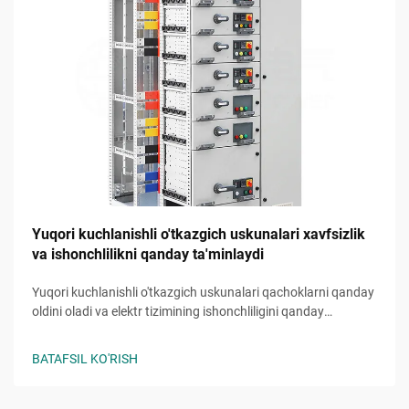
Yuqori kuchlanishli o'tkazgich uskunalari xavfsizlik
va ishonchlilikni qanday ta'minlaydi
Yuqori kuchlanishli o'tkazgich uskunalari qachoklarni qanday
oldini oladi va elektr tizimining ishonchliligini qanday
ta'minlaydi bilib oling. Xavfsizlik mexanizmlari, nosozliklarni
himoya qilish hamda texnik xizmat ko'rsatishning eng yaxshi
BATAFSIL KO'RISH
amaliyoti haqida ma'lumot oling. Batafsil qo'llanmani o'qing.