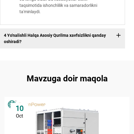
taqsimotida ishonchlilik va samaradorlikni
ta'minlaydi.
4 Yo'nalishli Halqa Asosiy Qurilma xavfsizlikni qanday
oshiradi?
Mavzuga doir maqola
10
Oct