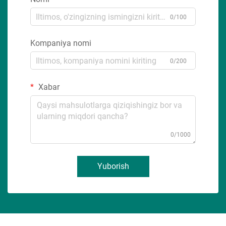
0/100
Kompaniya nomi
0/200
Xabar
0/1000
Yuborish