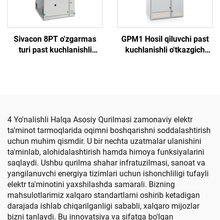
Sivacon 8PT o'zgarmas
GPM1 Hosil qiluvchi past
turi past kuchlanishli
kuchlanishli o'tkazgich
tarqatish tarmog'i
kabinetining qopqog'i
4 Yo'nalishli Halqa Asosiy Qurilmasi zamonaviy elektr
ta'minot tarmoqlarida oqimni boshqarishni soddalashtirish
uchun muhim qismdir. U bir nechta uzatmalar ulanishini
ta'minlab, alohidalashtirish hamda himoya funksiyalarini
saqlaydi. Ushbu qurilma shahar infratuzilmasi, sanoat va
yangilanuvchi energiya tizimlari uchun ishonchliligi tufayli
elektr ta'minotini yaxshilashda samarali. Bizning
mahsulotlarimiz xalqaro standartlarni oshirib ketadigan
darajada ishlab chiqarilganligi sababli, xalqaro mijozlar
bizni tanlaydi. Bu innovatsiya va sifatga bo'lgan