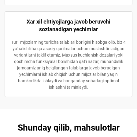
Xar xil ehtiyojlarga javob beruvchi
sozlanadigan yechimlar
Turli mijozlarning turlicha talablari borligini hisobga olib, biz 4
yo'nalishli halqa asosiy qurilmalar uchun moslashtiriladigan
variantlarni taklif etamiz. Maxsus kuchlanish dozalari yoki
qo'shimcha funksiyalar bo'lishidan qat'i nazar, muhandislik
jamoamiz aniq belgilangan talablarga javob beradigan
yechimlarni ishlab chiqish uchun mijozlar bilan yaqin
hamkorlikda ishlaydi va har qanday sohadagi optimal
ishlashni ta'minlaydi.
Shunday qilib, mahsulotlar