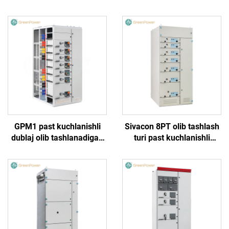
GPM1 past kuchlanishli
Sivacon 8PT olib tashlash
dublaj olib tashlanadigan
turi past kuchlanishli
o'rnatma shkafi
tarqatish tarmog'i