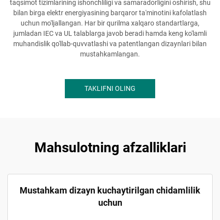
taqsimot tizimlarining ishonchliligi va samaradorligini oshirish, shu
bilan birga elektr energiyasining barqaror ta'minotini kafolatlash
uchun mo'ljallangan. Har bir qurilma xalqaro standartlarga,
jumladan IEC va UL talablarga javob beradi hamda keng ko'lamli
muhandislik qo'llab-quvvatlashi va patentlangan dizaynlari bilan
mustahkamlangan.
TAKLIFNI OLING
Mahsulotning afzalliklari
Mustahkam dizayn kuchaytirilgan chidamlilik
uchun