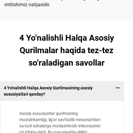
intilishimiz natijasidir.
4 Yo'nalishli Halqa Asosiy
Qurilmalar haqida tez-tez
so'raladigan savollar
4 Yo'nalishli Halqa Asosiy Qurilmasining asosiy
xususiyatlari qanday?
Asosiy xususiyatlar qurilmaning
mustahkamligi, ilg'or xavfsizlik mexanizmlari
va turli sohalarga moslashtirish imkoniyatini
o'z ichiga oladi. Bu xususiyatlar elektr