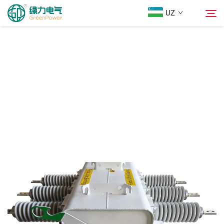
UZ
Mahsulotlar
Qidiruv
Yangiliklar
Biz Haqimizda
Yechimlar
Юкلاш
Biz bilan bog'lanish