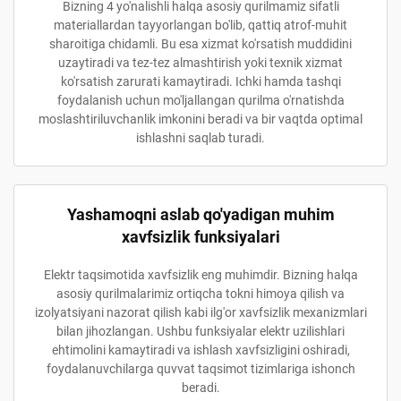
Bizning 4 yo'nalishli halqa asosiy qurilmamiz sifatli
materiallardan tayyorlangan bo'lib, qattiq atrof-muhit
sharoitiga chidamli. Bu esa xizmat ko'rsatish muddidini
uzaytiradi va tez-tez almashtirish yoki texnik xizmat
ko'rsatish zarurati kamaytiradi. Ichki hamda tashqi
foydalanish uchun mo'ljallangan qurilma o'rnatishda
moslashtiriluvchanlik imkonini beradi va bir vaqtda optimal
ishlashni saqlab turadi.
Yashamoqni aslab qo'yadigan muhim
xavfsizlik funksiyalari
Elektr taqsimotida xavfsizlik eng muhimdir. Bizning halqa
asosiy qurilmalarimiz ortiqcha tokni himoya qilish va
izolyatsiyani nazorat qilish kabi ilg'or xavfsizlik mexanizmlari
bilan jihozlangan. Ushbu funksiyalar elektr uzilishlari
ehtimolini kamaytiradi va ishlash xavfsizligini oshiradi,
foydalanuvchilarga quvvat taqsimot tizimlariga ishonch
beradi.