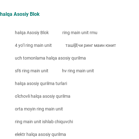
halqa Asosiy Blok
halqa Asosiy Blok
ring main unit rmu
4 yo‘l ring main unit
таш骐чи ринг маин юнит
uch tomonlama halqa asosiy qurilma
sf6 ring main unit
hv ring main unit
halqa asosiy qurilma turlari
o'lchovli halqa asosiy qurilma
orta moyin ring main unit
ring main unit ishlab chiquvchi
elektr halqa asosiy qurilma