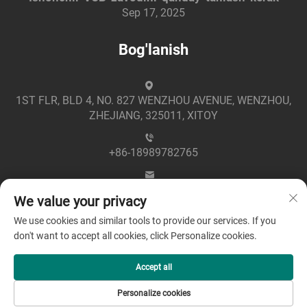
Sep 17, 2025
Bog'lanish
1ST FLR, BLD 4, NO. 827 WENZHOU AVENUE, WENZHOU,
ZHEJIANG, 325011, XITOY
+86-18989782765
[email protected]
We value your privacy
We use cookies and similar tools to provide our services. If you
don't want to accept all cookies, click Personalize cookies.
Accept all
Mualliflik huquqi © 2025 Zhejiang Greenpower Electric Co.,
Personalize cookies
Ltd -
Maxfiylik siyosati