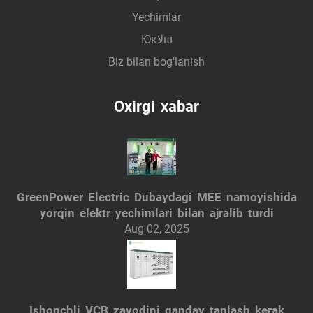
Yechimlar
Юкلاш
Biz bilan bog'lanish
Oxirgi xabar
GreenPower Electric Dubaydagi MEE namoyishida
yorqin elektr yechimlari bilan ajralib turdi
Aug 02, 2025
Ishonchli VCB zavodini qanday tanlash kerak