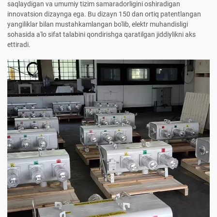
saqlaydigan va umumiy tizim samaradorligini oshiradigan
innovatsion dizaynga ega. Bu dizayn 150 dan ortiq patentlangan
yangiliklar bilan mustahkamlangan bo'lib, elektr muhandisligi
sohasida a'lo sifat talabini qondirishga qaratilgan jiddiylikni aks
ettiradi.