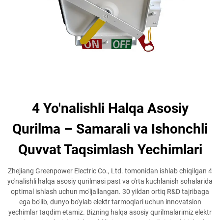
4 Yo'nalishli Halqa Asosiy
Qurilma – Samarali va Ishonchli
Quvvat Taqsimlash Yechimlari
Zhejiang Greenpower Electric Co., Ltd. tomonidan ishlab chiqilgan 4
yo'nalishli halqa asosiy qurilmasi past va o'rta kuchlanish sohalarida
optimal ishlash uchun mo'ljallangan. 30 yildan ortiq R&D tajribaga
ega bo'lib, dunyo bo'ylab elektr tarmoqlari uchun innovatsion
yechimlar taqdim etamiz. Bizning halqa asosiy qurilmalarimiz elektr