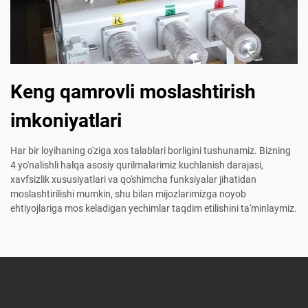
Keng qamrovli moslashtirish
imkoniyatlari
Har bir loyihaning o'ziga xos talablari borligini tushunamiz. Bizning
4 yo'nalishli halqa asosiy qurilmalarimiz kuchlanish darajasi,
xavfsizlik xususiyatlari va qo'shimcha funksiyalar jihatidan
moslashtirilishi mumkin, shu bilan mijozlarimizga noyob
ehtiyojlariga mos keladigan yechimlar taqdim etilishini ta'minlaymiz.