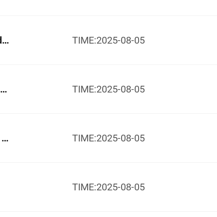
Componente y Accesorios del Equipo de Conmutación H1-GP-MV
TIME:2025-08-05
Equipo de Conmutación y Disyuntores E3-GP-LV
TIME:2025-08-05
Componentes y Accesorios del Equipo de Conmutación L1-GP-LV
TIME:2025-08-05
TIME:2025-08-05