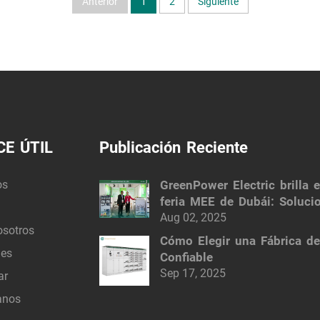
Anterior
1
2
Siguiente
CE ÚTIL
Publicación Reciente
os
GreenPower Electric brilla e
feria MEE de Dubái: Soluci
eléctricas inteligentes
Aug 02, 2025
osotros
Cómo Elegir una Fábrica d
nes
Confiable
Sep 17, 2025
ar
anos