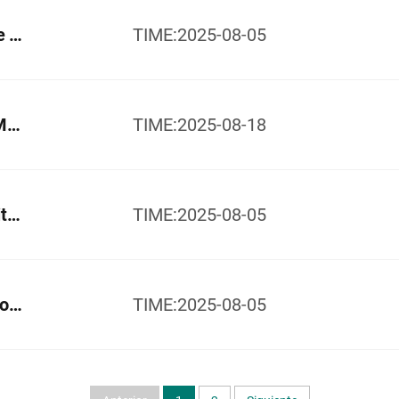
GPM2.1 Interruptor de Baja Tensión de Tipo Extraíble
TIME:2025-08-05
Equipo de Conmutación de Envoltura Metálica GPN1-12
TIME:2025-08-18
Equipo de Conmutación Aislado con Nitrógeno Verde sin SF6 GPN2N-40.5kV en Envoltura Metálica
TIME:2025-08-05
Serie GPR1.1 Unidad Principal en Anillo Aislada con Aire Seco
TIME:2025-08-05