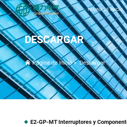
PÁGINA DE INICIO
DESCARGAR
Página de Inicio
>
Descargar
E2-GP-MT Interruptores y Component