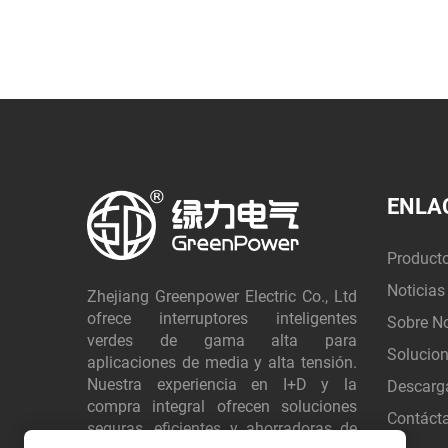
ENLA
Product
Noticias
Zhejiang Greenpower Electric Co., Ltd
ofrece interruptores inteligentes
Sobre N
verdes de gama alta para
Solucio
aplicaciones de media y alta tensión.
Nuestra experiencia en I+D y la
Descarg
compra integral ofrecen soluciones
Contáct
seguras, eficientes y ahorradoras de