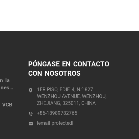
PÓNGASE EN CONTACTO
CON NOSOTROS
n la
ones
1ER PISO, EDIF. 4, N.º 827
WENZHOU AVENUE, WENZHOU,
ZHEJIANG, 325011, CHINA
e VCB
+86-18989782765
[email protected]