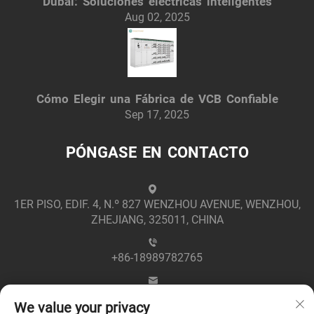
Dubái: Soluciones eléctricas inteligentes
Aug 02, 2025
Cómo Elegir una Fábrica de VCB Confiable
Sep 17, 2025
PÓNGASE EN CONTACTO
1ER PISO, EDIF. 4, N.º 827 WENZHOU AVENUE, WENZHOU,
ZHEJIANG, 325011, CHINA
+86-18989782765
[email protected]
We value your privacy