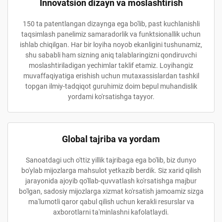
Innovatsion dizayn va moslashtirish
150 ta patentlangan dizaynga ega bo'lib, past kuchlanishli
taqsimlash panelimiz samaradorlik va funktsionallik uchun
ishlab chiqilgan. Har bir loyiha noyob ekanligini tushunamiz,
shu sababli ham sizning aniq talablaringizni qondiruvchi
moslashtiriladigan yechimlar taklif etamiz. Loyihangiz
muvaffaqiyatiga erishish uchun mutaxassislardan tashkil
topgan ilmiy-tadqiqot guruhimiz doim bepul muhandislik
yordami ko'rsatishga tayyor.
Global tajriba va yordam
Sanoatdagi uch o'ttiz yillik tajribaga ega bo'lib, biz dunyo
bo'ylab mijozlarga mahsulot yetkazib berdik. Siz xarid qilish
jarayonida ajoyib qo'llab-quvvatlash ko'rsatishga majbur
bo'lgan, sadosiy mijozlarga xizmat ko'rsatish jamoamiz sizga
ma'lumotli qaror qabul qilish uchun kerakli resurslar va
axborotlarni ta'minlashni kafolatlaydi.