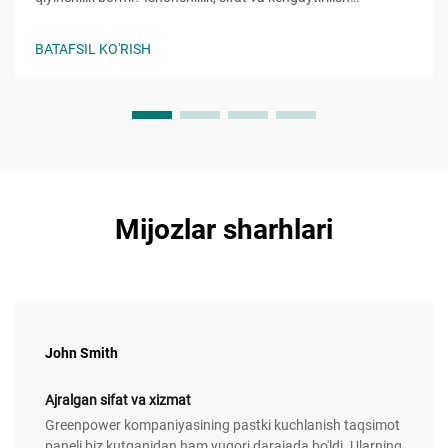
imkoniyatini baholash uchun 5 ta asosiy me'yorlarni
o'rganing. Bepul tanlov tekshiruv ro'yxatini hoyni oling.
BATAFSIL KO'RISH
Mijozlar sharhlari
John Smith
Ajralgan sifat va xizmat
Greenpower kompaniyasining pastki kuchlanish taqsimot
paneli biz kutganidan ham yuqori darajada bo'ldi. Ularning