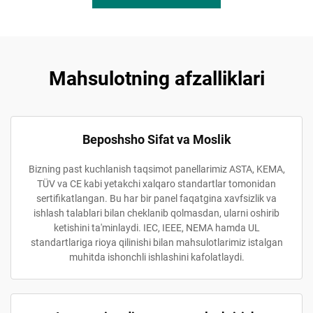
Mahsulotning afzalliklari
Beposhsho Sifat va Moslik
Bizning past kuchlanish taqsimot panellarimiz ASTA, KEMA,
TÜV va CE kabi yetakchi xalqaro standartlar tomonidan
sertifikatlangan. Bu har bir panel faqatgina xavfsizlik va
ishlash talablari bilan cheklanib qolmasdan, ularni oshirib
ketishini ta'minlaydi. IEC, IEEE, NEMA hamda UL
standartlariga rioya qilinishi bilan mahsulotlarimiz istalgan
muhitda ishonchli ishlashini kafolatlaydi.