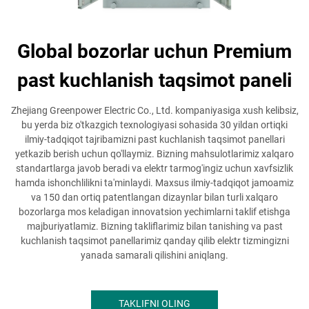
Global bozorlar uchun Premium
past kuchlanish taqsimot paneli
Zhejiang Greenpower Electric Co., Ltd. kompaniyasiga xush kelibsiz,
bu yerda biz o'tkazgich texnologiyasi sohasida 30 yildan ortiqki
ilmiy-tadqiqot tajribamizni past kuchlanish taqsimot panellari
yetkazib berish uchun qo'llaymiz. Bizning mahsulotlarimiz xalqaro
standartlarga javob beradi va elektr tarmog'ingiz uchun xavfsizlik
hamda ishonchlilikni ta'minlaydi. Maxsus ilmiy-tadqiqot jamoamiz
va 150 dan ortiq patentlangan dizaynlar bilan turli xalqaro
bozorlarga mos keladigan innovatsion yechimlarni taklif etishga
majburiyatlamiz. Bizning takliflarimiz bilan tanishing va past
kuchlanish taqsimot panellarimiz qanday qilib elektr tizmingizni
yanada samarali qilishini aniqlang.
TAKLIFNI OLING