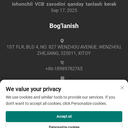
Ishonchli VCB zavodini qanday tanlash kerak
Sep 17, 2025
Bog'lanish
1ST FLR, BLD 4, NO. 827 WENZHOU AVENUE, WENZHOU,
ZHEJIANG, 325011, XITOY
+86-18989782765
[email protected]
We value your privacy
We use cookies and similar tools to provide our services. If you
don't want to accept all cookies, click Personalize cookies.
Accept all
Mualliflik huquqi © 2025 Zhejiang Greenpower Electric Co.,
Personalize cookies