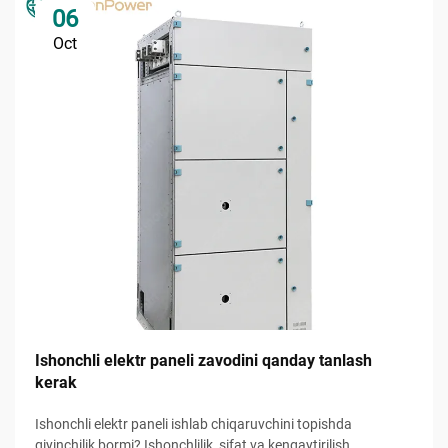
06
Oct
Ishonchli elektr paneli zavodini qanday tanlash
kerak
Ishonchli elektr paneli ishlab chiqaruvchini topishda
qiyinchilik bormi? Ishonchlilik, sifat va kengaytirilish