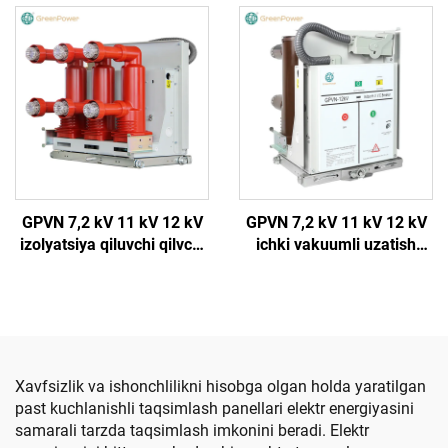
GPVN 7,2 kV 11 kV 12 kV
GPVN 7,2 kV 11 kV 12 kV
izolyatsiya qiluvchi qilvchi
ichki vakuumli uzatish
vakuumli uzgich
uzgich
Xavfsizlik va ishonchlilikni hisobga olgan holda yaratilgan
past kuchlanishli taqsimlash panellari elektr energiyasini
samarali tarzda taqsimlash imkonini beradi. Elektr