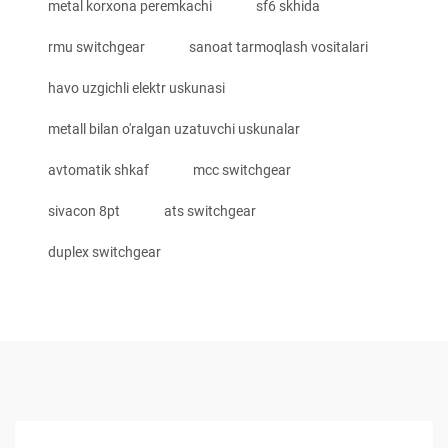
metal korxona peremkachi
sf6 skhida
rmu switchgear
sanoat tarmoqlash vositalari
havo uzgichli elektr uskunasi
metall bilan o'ralgan uzatuvchi uskunalar
avtomatik shkaf
mcc switchgear
sivacon 8pt
ats switchgear
duplex switchgear