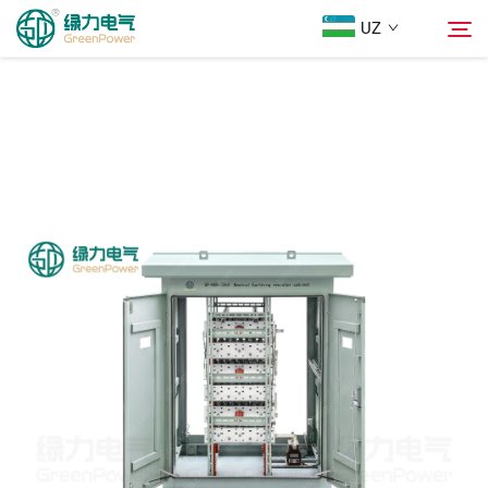
UZ
Mahsulotlar
Qidiruv
Yangiliklar
Biz Haqimizda
Yechimlar
Юкلاш
Biz bilan bog'lanish