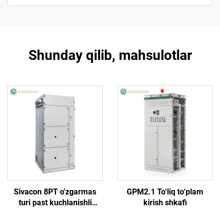
Shunday qilib, mahsulotlar
Sivacon 8PT o'zgarmas
GPM2.1 To‘liq to‘plam
turi past kuchlanishli
kirish shkafi
tarqatish tarmog'i