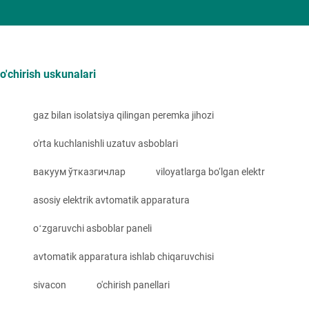
o'chirish uskunalari
gaz bilan isolatsiya qilingan peremka jihozi
o'rta kuchlanishli uzatuv asboblari
вакуум ўтказгичлар
viloyatlarga bo‘lgan elektr
asosiy elektrik avtomatik apparatura
oʻzgaruvchi asboblar paneli
avtomatik apparatura ishlab chiqaruvchisi
sivacon
o'chirish panellari