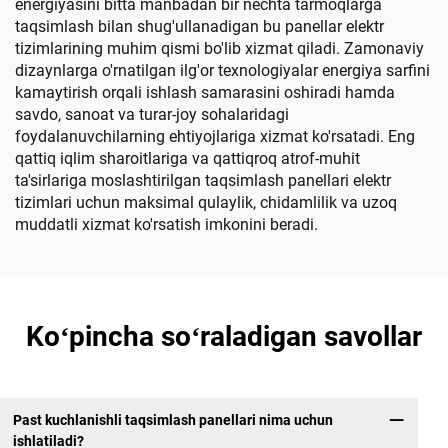
energiyasini bitta manbadan bir nechta tarmoqlarga
taqsimlash bilan shug'ullanadigan bu panellar elektr
tizimlarining muhim qismi bo'lib xizmat qiladi. Zamonaviy
dizaynlarga o'rnatilgan ilg'or texnologiyalar energiya sarfini
kamaytirish orqali ishlash samarasini oshiradi hamda
savdo, sanoat va turar-joy sohalaridagi
foydalanuvchilarning ehtiyojlariga xizmat ko'rsatadi. Eng
qattiq iqlim sharoitlariga va qattiqroq atrof-muhit
ta'sirlariga moslashtirilgan taqsimlash panellari elektr
tizimlari uchun maksimal qulaylik, chidamlilik va uzoq
muddatli xizmat ko'rsatish imkonini beradi.
Koʻpincha soʻraladigan savollar
Past kuchlanishli taqsimlash panellari nima uchun
ishlatiladi?