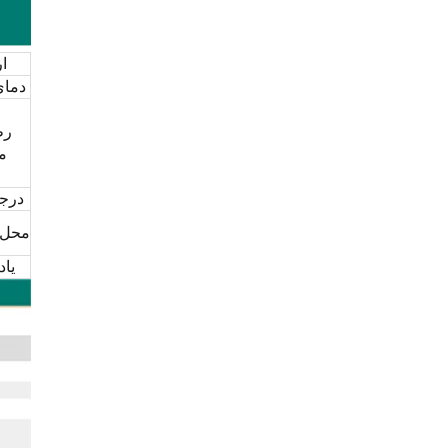
ا
دما
رط
م
درجه
محل 
یا