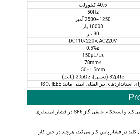
40.5 کیلوولت
50Hz
1250~2500 آمپر
10000 بار
30 بار
DC110/220V, AC220V
≤0.5%
≤150μL/L
≥78mm
50±1.5mm
≤32μΩ (دستی)، ≤20μΩ (ثابت)
ای استانداردهای بین‌المللی ایمنی مانند ISO، IEEE
کلید قدرت از گاز SF6 به عنوان ماده عایق و خاموش کننده قوس استفاده می‌کند و استحکام عایقی گاز SF6 در فشار اتمسفری
لید در فشار پایین کار می‌کند، هرچند در حین کار