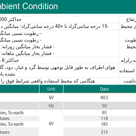
رتفاع
حداکثر 1000 متر
ی محیط
-15 درجه سانتی‌گراد تا +40 درجه سانتی‌گراد؛ میانگین دمای روزانه از +35 درجه سانتی‌گراد بیشتر نمی‌شود
- رطوبت نسبی میانگین ر
وبت
- رطوبت نسبی میانگین م
حیط
- فشار بخار میانگین روزانه: ≤2.2×10⁻³ مگاپاسک
- فشار بخار میانگین ماهانه: ≤1.8×10⁻³ مگاپاسک
 زلزله
حداکثر 8 درجه
هوای اطراف به طور قابل توجهی توسط گرد و غبار، دود، گاز
استفاده
نشده با
دداشت
هنگامی که محیط استفاده واقعی شرایط فوق را ف