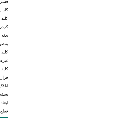
فشرده
گاز ر
کلید 
کردن،
به‌طو
کلید 
غیرطب
قرار 
اتاقک
بسته دائم
قطع‌کننده‌ی 