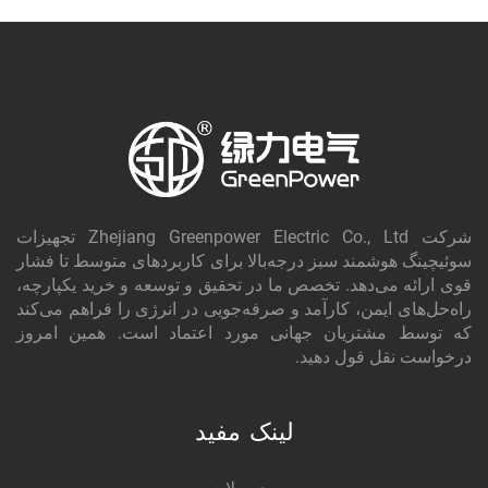
شرکت Zhejiang Greenpower Electric Co., Ltd تجهیزات
سوئیچینگ هوشمند سبز درجه‌بالا برای کاربردهای متوسط تا فشار
قوی ارائه می‌دهد. تخصص ما در تحقیق و توسعه و خرید یکپارچه،
راه‌حل‌های ایمن، کارآمد و صرفه‌جویی در انرژی را فراهم می‌کند
که توسط مشتریان جهانی مورد اعتماد است. همین امروز
درخواست نقل قول دهید.
لینک مفید