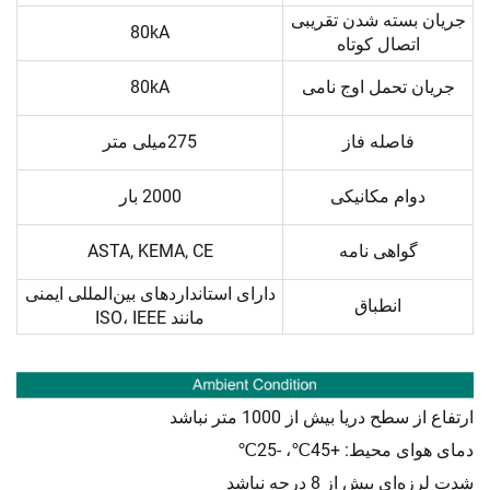
جریان بسته شدن تقریبی
80kA
اتصال کوتاه
جریان تحمل اوج نامی
80kA
فاصله فاز
275میلی متر
دوام مکانیکی
2000 بار
گواهی نامه
ASTA, KEMA, CE
دارای استانداردهای بین‌المللی ایمنی
انطباق
مانند ISO، IEEE
ارتفاع از سطح دریا بیش از 1000 متر نباشد
دمای هوای محیط: +45℃، -25℃
شدت لرزه‌ای بیش از 8 درجه نباشد