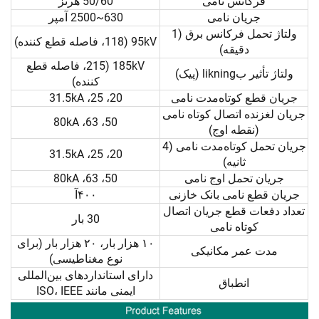
فرکانس نامی
50/60 هرتز
جریان نامی
630~2500 آمپر
ولتاژ تحمل فرکانس برق (1
95kV (118، فاصله قطع کننده)
دقیقه)
185kV (215، فاصله قطع
ولتاژ تأثیر بlikning (پیک)
کننده)
جریان قطع کوتاه‌مدت نامی
20، 25، 31.5kA
جریان لغزنده اتصال کوتاه نامی
50، 63، 80kA
(نقطه اوج)
جریان تحمل کوتاه‌مدت نامی (4
20، 25، 31.5kA
ثانیه)
جریان تحمل اوج نامی
50، 63، 80kA
جریان قطع نامی بانک خازنی
۴۰۰آ
تعداد دفعات قطع جریان اتصال
30 بار
کوتاه نامی
۱۰ هزار بار، ۲۰ هزار بار (برای
مدت عمر مکانیکی
نوع مغناطیسی)
دارای استانداردهای بین‌المللی
انطباق
ایمنی مانند ISO، IEEE