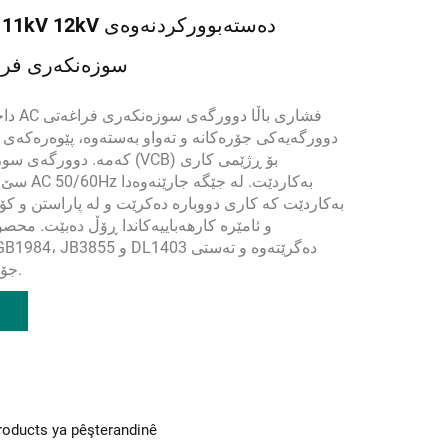
PVN 7.2kV 11kV 12kV
سوزەنکەری فرا
دوورگەیەکی جۆرەکانە و تەواو بەستەوە، پێوەرەکەی 
کەمە. دوورگەی سوزەنکەری فرا
بەکاردێت کە کاری دووبارە دەکرێت و لە پاراستن و کۆ
و ئامێرە کارهەباییەکاندا ڕۆڵ دەبێت. محص
IEC62271-100، GB1984، JB3855 
جۆرەکەی گەیشتووە.
roducts ya pêşterandinê