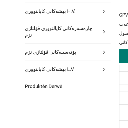
بهشەکانی کاپالتووری H.V.
انە و تەواو بەستەوە، پێوەرەکەی بچوکە و
ت. لە جێگە
چارەسەرەکانی کاپالتووری ڤۆلتاژی
حصول
نزم
پۆتەسیلەکانی ڤۆلتاژی نزم
بهشەکانی کاپالتووری L.V.
Produktên Derwê