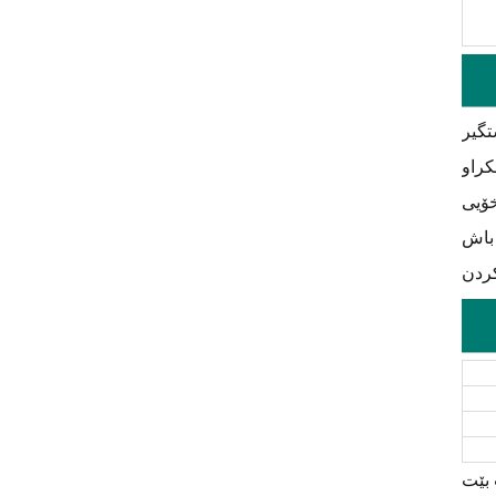
گیر
راو
ۆیی
باش
ردن