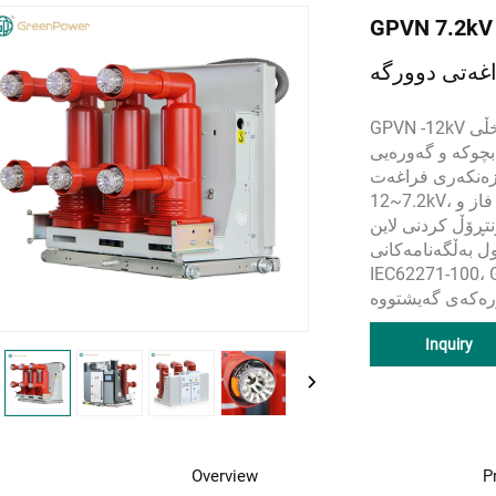
G دەستەبوورکردنەوەی
غەتی دوورگە
GPVN -12kV داخڵی AC فشاری باڵا دوورگەی سوزەنکەری فراغەتی
بچوکە و گەورەیی
غەت (VCB) بۆ ڕژێمی کاری
7.2~12kV، سێ فاز و AC 50/60Hz بەکاردێت. لە جێگە جارێنەوەدا
نتڕۆڵ کردنی لاین
ول بەڵگەنامەکانی
و DL1403 دەگرێتەوە و تەستی
Inquiry
Overview
P