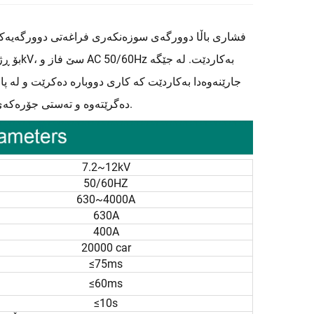
جارێنەوەدا بەکاردێت کە کاری دووبارە دەکرێت و لە پا
بەڵگەنامەکانی IEC62271-100، GB1984، JB3855 و DL1403 دەگرێتەوە و تەستی جۆرەکەی گەیشتووە.
7.2~12kV
50/60HZ
630~4000A
630A
400A
20000 car
≤75ms
≤60ms
≤10s