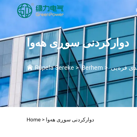
دوارکردنی سوڕی هەوا
دی فرەیی
>
Berhem
>
Rûpela Sereke
دوارکردنی سوڕی هەوا
Home >