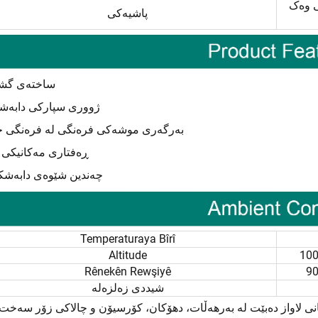
ک ISO،
پاشیەکی
ساختەی گشت
ژووری سپارکی دابەشک
بەرگەری موشەکی فرەنگی لە فرەنگی خ
ڕەفتاری مەکانیکی 
چەندین شێوەی دابەشک
Temperaturaya Bîrî
Altitude
Rênekên Rewşiyê
شیددی زەلزەلە