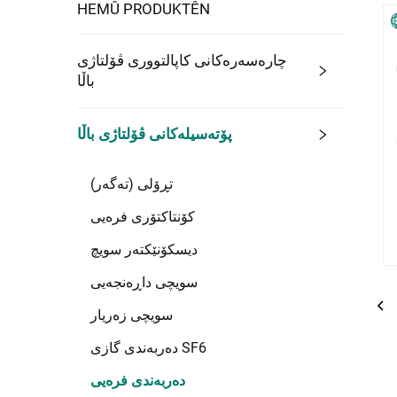
HEMÛ PRODUKTÊN
چارەسەرەکانی کاپالتووری ڤۆلتاژی
باڵا
پۆتەسیلەکانی ڤۆلتاژی باڵا
تڕۆلی (تەگەر)
کۆنتاکتۆری فرەیی
دیسکۆنێکتەر سویچ
سویچی داڕەنجەیی
سویچی زەریار
دەربەندی گازی SF6
دەربەندی فرەیی