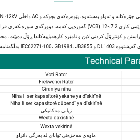
GPVN -12kV داخڵی AC فشاری باڵا دوورگەی سوزەنکەری فراغەتی دوورگەیەکی جۆرەک
گەورەیی کەمە. دوورگەی سوزەنکەری فراغەت (VCB) بۆ ڕژێمی کاری 7.2~12kV، سێ فاز و AC 50/60Hz بەکاردێ
راستن و کۆنتڕۆڵ کردنی لاین و ئامێرە کارهەباییەکاندا ڕۆڵ دەبێت. م
Votî Rater
Frekwencî Rater
Giraniya niha
Niha li ser kapasîtorê yekane ya dîskirînê
Niha li ser kapasîtorê dûbendî ya dîskirînê
ژیانی مەکانیکی
Wexta daxistinê
Wexta vekirinê
ماوەی مەخزەنی توانای لە بەرگی دانراو