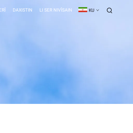
ERÎ
DAXISTIN
LI SER NIVÎSAIN
KU