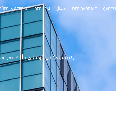
ÇARES
DER BARÊ ME
هەواڵ
BERHEM
RÛPELA SEREKE
پۆتەسیلەکانی ڤۆلتاژی باڵا
>
دەربەن