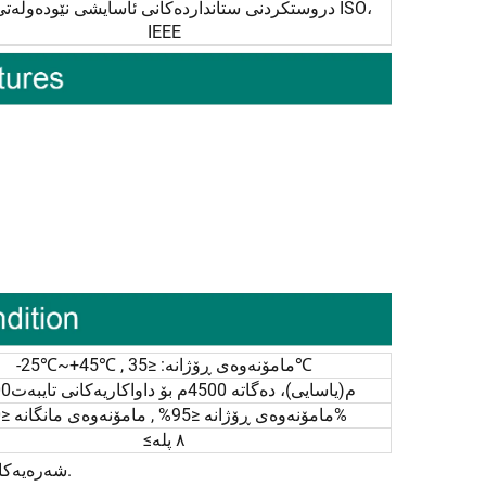
دروستکردنی ستانداردەکانی ئاسایشی نێودەوڵەتی وە
IEEE
-25℃~+45℃ , مامۆنەوەی ڕۆژانە: ≤35℃
1000م(یاسایی)، دەگاتە 4500م بۆ داواکاریەکانی تایبەت
مامۆنەوەی ڕۆژانە ≤95% , مامۆنەوەی مانگانە ≤90%
≤٨ پلە
شەرەیەکانی لاواز دەبێت لە بەرھەڵات، دهۆکان، کۆرسیۆن و چالاکی زۆر سەخت بێت.