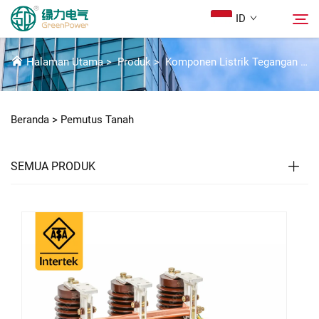
ID
PEMUTUS TANAH
Halaman Utama
>
Produk
>
Komponen Listrik Tegangan Tinggi
Produk
Cari
Beranda >
Pemutus Tanah
Berita
SEMUA PRODUK
Tentang Kami
Solusi
Unduh
Hubungi Kami