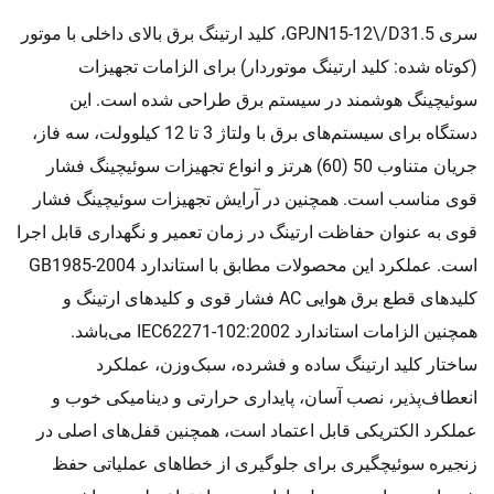
سری GPJN15-12\/D31.5، کلید ارتینگ برق بالای داخلی با موتور
(کوتاه شده: کلید ارتینگ موتوردار) برای الزامات تجهیزات
سوئیچینگ هوشمند در سیستم برق طراحی شده است. این
دستگاه برای سیستم‌های برق با ولتاژ 3 تا 12 کیلوولت، سه فاز،
جریان متناوب 50 (60) هرتز و انواع تجهیزات سوئیچینگ فشار
قوی مناسب است. همچنین در آرایش تجهیزات سوئیچینگ فشار
قوی به عنوان حفاظت ارتینگ در زمان تعمیر و نگهداری قابل اجرا
است. عملکرد این محصولات مطابق با استاندارد GB1985-2004
کلیدهای قطع برق هوایی AC فشار قوی و کلیدهای ارتینگ و
همچنین الزامات استاندارد IEC62271-102:2002 می‌باشد.
ساختار کلید ارتینگ ساده و فشرده، سبک‌وزن، عملکرد
انعطاف‌پذیر، نصب آسان، پایداری حرارتی و دینامیکی خوب و
عملکرد الکتریکی قابل اعتماد است، همچنین قفل‌های اصلی در
زنجیره سوئیچگیری برای جلوگیری از خطاهای عملیاتی حفظ