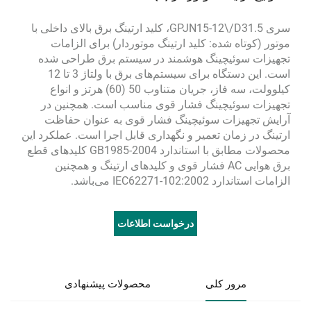
سری GPJN15-12\/D31.5، کلید ارتینگ برق بالای داخلی با
موتور (کوتاه شده: کلید ارتینگ موتوردار) برای الزامات
تجهیزات سوئیچینگ هوشمند در سیستم برق طراحی شده
است. این دستگاه برای سیستم‌های برق با ولتاژ 3 تا 12
کیلوولت، سه فاز، جریان متناوب 50 (60) هرتز و انواع
تجهیزات سوئیچینگ فشار قوی مناسب است. همچنین در
آرایش تجهیزات سوئیچینگ فشار قوی به عنوان حفاظت
ارتینگ در زمان تعمیر و نگهداری قابل اجرا است. عملکرد این
محصولات مطابق با استاندارد GB1985-2004 کلیدهای قطع
برق هوایی AC فشار قوی و کلیدهای ارتینگ و همچنین
الزامات استاندارد IEC62271-102:2002 می‌باشد.
درخواست اطلاعات
مرور کلی
محصولات پیشنهادی