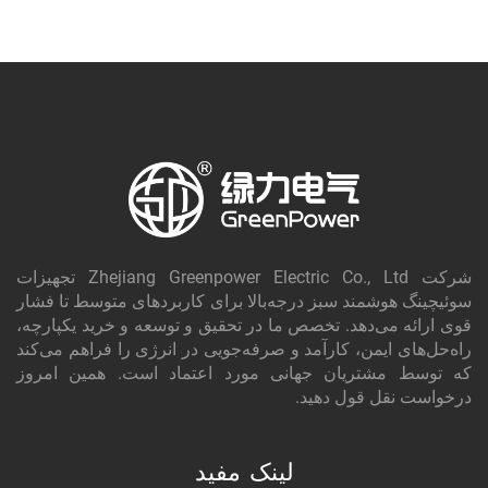
شرکت Zhejiang Greenpower Electric Co., Ltd تجهیزات
سوئیچینگ هوشمند سبز درجه‌بالا برای کاربردهای متوسط تا فشار
قوی ارائه می‌دهد. تخصص ما در تحقیق و توسعه و خرید یکپارچه،
راه‌حل‌های ایمن، کارآمد و صرفه‌جویی در انرژی را فراهم می‌کند
که توسط مشتریان جهانی مورد اعتماد است. همین امروز
درخواست نقل قول دهید.
لینک مفید