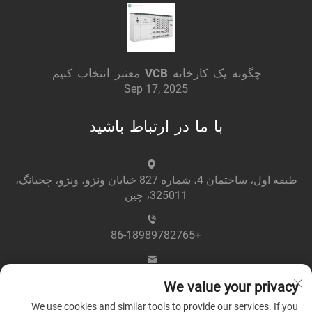
چگونه یک کارخانه VCB معتبر انتخاب کنیم
Sep 17, 2025
با ما در ارتباط باشید
طبقه اول، ساختمان 4، شماره 827 خیابان ونژو، ونژو، چجیانگ،
325011، چین
+86-18989782765
[email protected]
We value your privacy
We use cookies and similar tools to provide our services. If you