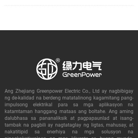
Ang Zhejiang Greenpower Electric Co., Ltd ay nagbibigay
ng de-kalidad na berdeng matatalinong kagamitang pang-
impulsong elektrikal para sa mga aplikasyon na
katamtaman hanggang mataas ang boltahe. Ang aming
dalubhasa sa pananaliksik at pagpapaunlad at isang-
tambak na pagbili ay nagtataglay ng ligtas, mahusay, at
nakatitipid sa enerhiya na mga solusyon na