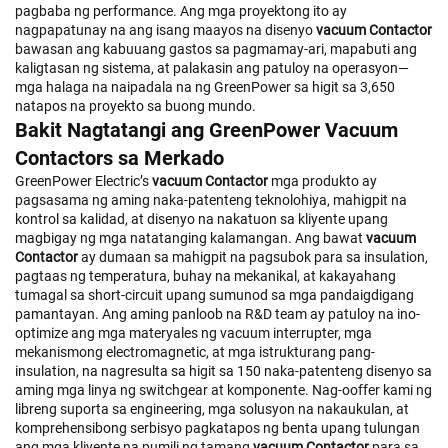
pagbaba ng performance. Ang mga proyektong ito ay
nagpapatunay na ang isang maayos na disenyo
vacuum Contactor
bawasan ang kabuuang gastos sa pagmamay-ari, mapabuti ang
kaligtasan ng sistema, at palakasin ang patuloy na operasyon—
mga halaga na naipadala na ng GreenPower sa higit sa 3,650
natapos na proyekto sa buong mundo.
Bakit Nagtatangi ang GreenPower Vacuum
Contactors sa Merkado
GreenPower Electric’s
vacuum Contactor
mga produkto ay
pagsasama ng aming naka-patenteng teknolohiya, mahigpit na
kontrol sa kalidad, at disenyo na nakatuon sa kliyente upang
magbigay ng mga natatanging kalamangan. Ang bawat
vacuum
Contactor
ay dumaan sa mahigpit na pagsubok para sa insulation,
pagtaas ng temperatura, buhay na mekanikal, at kakayahang
tumagal sa short-circuit upang sumunod sa mga pandaigdigang
pamantayan. Ang aming panloob na R&D team ay patuloy na ino-
optimize ang mga materyales ng vacuum interrupter, mga
mekanismong electromagnetic, at mga istrukturang pang-
insulation, na nagresulta sa higit sa 150 naka-patenteng disenyo sa
aming mga linya ng switchgear at komponente. Nag-ooffer kami ng
libreng suporta sa engineering, mga solusyon na nakaukulan, at
komprehensibong serbisyo pagkatapos ng benta upang tulungan
ang mga kliyente na pumili ng tamang
vacuum Contactor
para sa