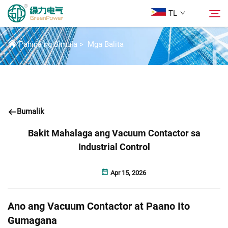
TL
BALITA
Pahina ng Simula
>
Mga Balita
Mga Produkto
Hanapin
Mga Balita
Bumalik
Tungkol Sa Amin
Bakit Mahalaga ang Vacuum Contactor sa
Industrial Control
Mga Solusyon
Apr 15, 2026
Ilagay
Ano ang Vacuum Contactor at Paano Ito
Makipag-ugnayan sa Amin
Gumagana