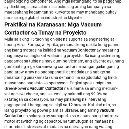
pagkabigo ng komponente. Ang mga katangiang ito sa pagganap
ay direktang sumasalamin sa pokus ng aming kumpanya sa
maaasahang kagamitan sa kuryente na may mahabang buhay
para sa mga global na industrial na kliyente.
Praktikal na Karanasan: Mga Vacuum
Contactor sa Tunay na Proyekto
Mula sa aking 15 taon ng on-site na suporta sa engineering sa
buong Asya, Europa, at Aprika, personal kong nakita kung paano
ang isang mataas na kalidad na
vacuum Contactor
ay maaaring
magpasya sa pagkakatiwalaan ng proyekto. Sa isang sistema ng
paggamot sa tubig na may dumi sa Vietnam, ang kliyente ay unang
gumamit ng mga karaniwang contactor na nangangailangan ng
pang-araw-araw na pagpapanatili at madalas na nabigo sa
panahon ng pinakamataas na demand, na nagdudulot ng hindi
inaasahang paghinto sa operasyon. Pagkatapos lumipat sa
GreenPower’s
vacuum Contactor
na isinama sa aming medium-
voltage switchgear, ang sistema ay nakamit ang 99.9% na
katatagan sa operasyon, na may pinalawig na interval ng
pagpapanatili hanggang sa higit sa 12 buwan. Katulad nito, sa
isang proyekto ng power plant sa Ukraine, ang aming
vacuum
Contactor
na solusyon ay sumuporta sa maaasahang kontrol sa
motor at switching ng capacitor, na tumutugon sa mataas na
short-circuit stresses at madalas na operasyon nang walang