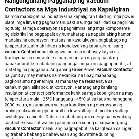
Nangungunang Pagganap ng Vacuum
Contactors sa Mga Industriyal na Kapaligiran
Sa mga mabibigat na industriyal na kapaligiran tulad ng mga power
plant, mga linya ng pagmamanupaktura, mga pasilidad sa paglilinis
ng tubig, at mga operasyon sa pagmimina, ang mga komponente
ng elektrikal na pagpapalit ay humaharap sa napakalaking hamon:
madalas na operasyon, mataas na kasalukuyan, pagbabago ng
temperatura, at mahihirap na kondisyon ng kapaligiran. Isang
vacuum Contactor
nakakagawa ng mas mahusay kaysa sa
tradisyonal na contactor sa pamamagitan ng pag-aalok ng
napakadurable, mababang pangangailangan ng pagpapanatili, at
matatag na pagganap. Ang aming GreenPower
vacuum Contactor
na yunit ay may mataas na mekanikal na tibay, mababang
pagkonsumo ng enerhiya, at mahusay na resistensya sa
kahalumigan, alikabok, at korosyon. Panatag ang kanilang
insulation at contact performance kahit sa mga kapaligiran na may
temperatura mula −25°C hanggang +45°C at sa taas na hanggang
2000 metro, na umaayon sa mga kondisyon ng operasyon ng
aming malawakang ginagamit na low-voltage at medium-voltage
switchgear cabinets. Dahil sa mababang arc energy, halos walang
contact erosion, at walang panganib na sunog o pagsabog, ang
vacuum Contactor
malaki ang nagpapabuti sa kaligtasan sa lugar
ng trabaho habang binabawasan ang downtime dulot ng