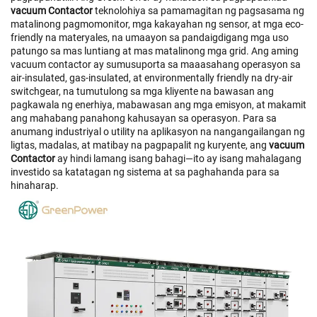
vacuum Contactor
teknolohiya sa pamamagitan ng pagsasama ng
matalinong pagmomonitor, mga kakayahan ng sensor, at mga eco-
friendly na materyales, na umaayon sa pandaigdigang mga uso
patungo sa mas luntiang at mas matalinong mga grid. Ang aming
vacuum contactor ay sumusuporta sa maaasahang operasyon sa
air-insulated, gas-insulated, at environmentally friendly na dry-air
switchgear, na tumutulong sa mga kliyente na bawasan ang
pagkawala ng enerhiya, mabawasan ang mga emisyon, at makamit
ang mahabang panahong kahusayan sa operasyon. Para sa
anumang industriyal o utility na aplikasyon na nangangailangan ng
ligtas, madalas, at matibay na pagpapalit ng kuryente, ang
vacuum
Contactor
ay hindi lamang isang bahagi—ito ay isang mahalagang
investido sa katatagan ng sistema at sa paghahanda para sa
hinaharap.