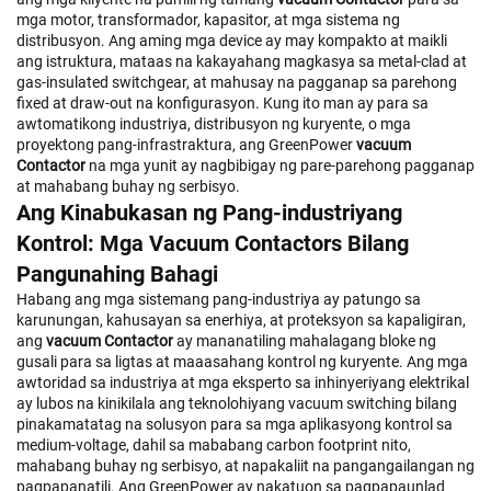
mga motor, transformador, kapasitor, at mga sistema ng
distribusyon. Ang aming mga device ay may kompakto at maikli
ang istruktura, mataas na kakayahang magkasya sa metal-clad at
gas-insulated switchgear, at mahusay na pagganap sa parehong
fixed at draw-out na konfigurasyon. Kung ito man ay para sa
awtomatikong industriya, distribusyon ng kuryente, o mga
proyektong pang-infrastraktura, ang GreenPower
vacuum
Contactor
na mga yunit ay nagbibigay ng pare-parehong pagganap
at mahabang buhay ng serbisyo.
Ang Kinabukasan ng Pang-industriyang
Kontrol: Mga Vacuum Contactors Bilang
Pangunahing Bahagi
Habang ang mga sistemang pang-industriya ay patungo sa
karunungan, kahusayan sa enerhiya, at proteksyon sa kapaligiran,
ang
vacuum Contactor
ay mananatiling mahalagang bloke ng
gusali para sa ligtas at maaasahang kontrol ng kuryente. Ang mga
awtoridad sa industriya at mga eksperto sa inhinyeriyang elektrikal
ay lubos na kinikilala ang teknolohiyang vacuum switching bilang
pinakamatatag na solusyon para sa mga aplikasyong kontrol sa
medium-voltage, dahil sa mababang carbon footprint nito,
mahabang buhay ng serbisyo, at napakaliit na pangangailangan ng
pagpapanatili. Ang GreenPower ay nakatuon sa pagpapaunlad