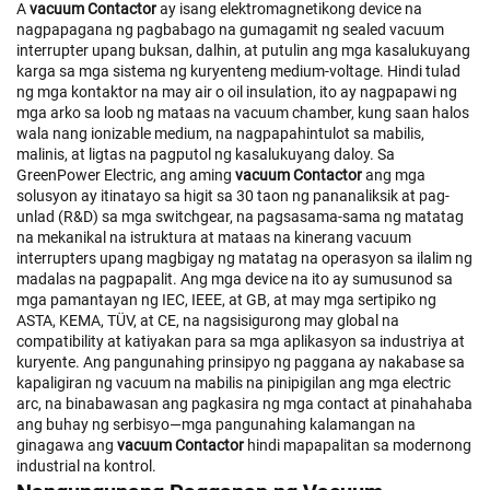
A
vacuum Contactor
ay isang elektromagnetikong device na
nagpapagana ng pagbabago na gumagamit ng sealed vacuum
interrupter upang buksan, dalhin, at putulin ang mga kasalukuyang
karga sa mga sistema ng kuryenteng medium-voltage. Hindi tulad
ng mga kontaktor na may air o oil insulation, ito ay nagpapawi ng
mga arko sa loob ng mataas na vacuum chamber, kung saan halos
wala nang ionizable medium, na nagpapahintulot sa mabilis,
malinis, at ligtas na pagputol ng kasalukuyang daloy. Sa
GreenPower Electric, ang aming
vacuum Contactor
ang mga
solusyon ay itinatayo sa higit sa 30 taon ng pananaliksik at pag-
unlad (R&D) sa mga switchgear, na pagsasama-sama ng matatag
na mekanikal na istruktura at mataas na kinerang vacuum
interrupters upang magbigay ng matatag na operasyon sa ilalim ng
madalas na pagpapalit. Ang mga device na ito ay sumusunod sa
mga pamantayan ng IEC, IEEE, at GB, at may mga sertipiko ng
ASTA, KEMA, TÜV, at CE, na nagsisigurong may global na
compatibility at katiyakan para sa mga aplikasyon sa industriya at
kuryente. Ang pangunahing prinsipyo ng paggana ay nakabase sa
kapaligiran ng vacuum na mabilis na pinipigilan ang mga electric
arc, na binabawasan ang pagkasira ng mga contact at pinahahaba
ang buhay ng serbisyo—mga pangunahing kalamangan na
ginagawa ang
vacuum Contactor
hindi mapapalitan sa modernong
industrial na kontrol.